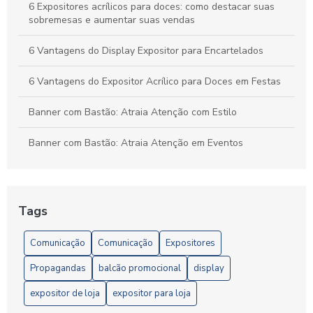
6 Expositores acrílicos para doces: como destacar suas
sobremesas e aumentar suas vendas
6 Vantagens do Display Expositor para Encartelados
6 Vantagens do Expositor Acrílico para Doces em Festas
Banner com Bastão: Atraia Atenção com Estilo
Banner com Bastão: Atraia Atenção em Eventos
Banner com suporte para eventos e promoções eficazes
Banner com Suporte: A Solução Ideal para Divulgação
Tags
Eficiente
Comunicação
Comunicação
Expositores
Banner com Suporte: Atraia Olhares para Seu Evento
Propagandas
balcão promocional
display
Banner com Suporte: Maximize Sua Visibilidade em Eventos
expositor de loja
expositor para loja
Banner comercial é essencial para atrair clientes e