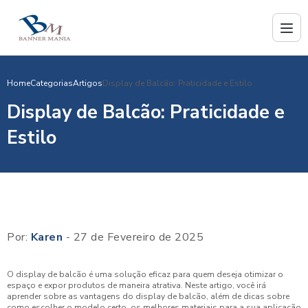
Home
Categorias
Artigos
Display de Balcão: Praticidade e Estilo
Display de Balcão: Praticidade e
Estilo
Por:
Karen
- 27 de Fevereiro de 2025
O display de balcão é uma solução eficaz para quem deseja otimizar o
espaço e expor produtos de maneira atrativa. Neste artigo, você irá
aprender sobre as vantagens do display de balcão, além de dicas sobre
como escolher o modelo certo, os melhores materiais para a sua aplicação