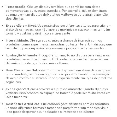
Tematização:
Crie um display temático que combine com datas
comemorativas ou eventos especiais. Por exemplo, utilize elementos
sazonais em um display de Natal ou Halloween para atrair a atenção
dos clientes.
Exposição em Nível:
Use prateleiras em diferentes alturas para criar um
efeito de camadas. Isso não apenas maximiza o espaço, mas também
torna o visual mais dinâmico e interessante.
Interatividade:
Ofereça aos clientes a chance de interagir com os
produtos, como experimentar amostras ou testar itens. Um display que
permite toques e experiências sensoriais pode aumentar as vendas.
Iluminação Atraente:
Incorpore iluminação no display para realçar os
produtos. Luzes direcionais ou LED podem criar um foco especial em
determinados itens, atraindo mais olhares.
Usar Elementos Naturais:
Combine displays com elementos naturais
como madeira, pedras ou plantas. Isso pode transmitir uma sensação
de acolhimento e sustentabilidade, especialmente em lojas de produtos
orgânicos.
Exposição Vertical:
Aproveite a altura do ambiente usando displays
verticais. Isso economiza espaço no balcão e pode ser muito eficaz em
lojas menores.
Aesthetics Artísticas:
Crie composições artísticas com os produtos,
usando diferentes formas e tamanhos para formar um mosaico visual.
Isso pode despertar a curiosidade e o interesse dos clientes.