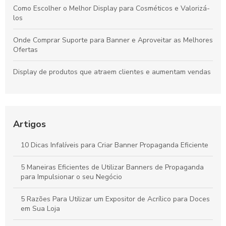
Como Escolher o Melhor Display para Cosméticos e Valorizá-
los
Onde Comprar Suporte para Banner e Aproveitar as Melhores
Ofertas
Display de produtos que atraem clientes e aumentam vendas
Expositores para Supermercados que Aumentam Vendas e
Melhoram a Experiência do Cliente
Artigos
Porta Banner Tripé: Como Escolher e Utilizar de Forma
Eficiente
10 Dicas Infalíveis para Criar Banner Propaganda Eficiente
Como Escolher o Melhor Display Aramado para Seu Negócio
5 Maneiras Eficientes de Utilizar Banners de Propaganda
para Impulsionar o seu Negócio
5 Razões Para Utilizar um Expositor de Acrílico para Doces
em Sua Loja