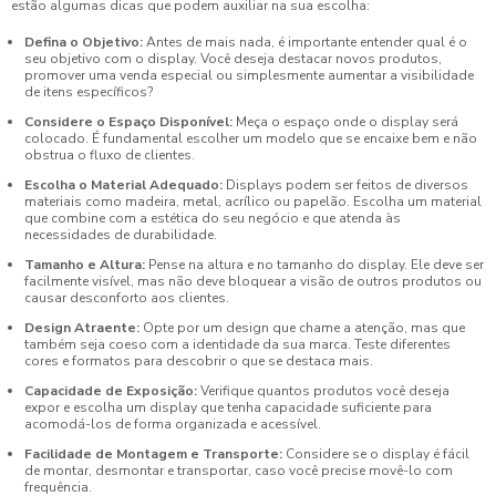
estão algumas dicas que podem auxiliar na sua escolha:
Defina o Objetivo:
Antes de mais nada, é importante entender qual é o
seu objetivo com o display. Você deseja destacar novos produtos,
promover uma venda especial ou simplesmente aumentar a visibilidade
de itens específicos?
Considere o Espaço Disponível:
Meça o espaço onde o display será
colocado. É fundamental escolher um modelo que se encaixe bem e não
obstrua o fluxo de clientes.
Escolha o Material Adequado:
Displays podem ser feitos de diversos
materiais como madeira, metal, acrílico ou papelão. Escolha um material
que combine com a estética do seu negócio e que atenda às
necessidades de durabilidade.
Tamanho e Altura:
Pense na altura e no tamanho do display. Ele deve ser
facilmente visível, mas não deve bloquear a visão de outros produtos ou
causar desconforto aos clientes.
Design Atraente:
Opte por um design que chame a atenção, mas que
também seja coeso com a identidade da sua marca. Teste diferentes
cores e formatos para descobrir o que se destaca mais.
Capacidade de Exposição:
Verifique quantos produtos você deseja
expor e escolha um display que tenha capacidade suficiente para
acomodá-los de forma organizada e acessível.
Facilidade de Montagem e Transporte:
Considere se o display é fácil
de montar, desmontar e transportar, caso você precise movê-lo com
frequência.