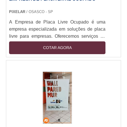
PIXELAR
/ OSASCO - SP
A Empresa de Placa Livre Ocupado é uma
empresa especializada em soluções de placa
livre para empresas. Oferecemos serviços de
placa livre para empresas de todos os
COTAR AGORA
tamanhos, desde pequenas empresas até
grandes corporações. Nossa equipe de
profissionais altamente qualificados trabalha
para garantir que nossos clientes obtenham o
melhor serviço possível. Nossos serviços
incluem a criação de placas livres, a instalação
de placas livres, a manutenção de placas livres
e a gestão de placas livres. Além disso,
oferecemos serviços de consultoria para ajudar
nossos clientes a tomar as melhores decisões
para suas necessidades de placa livre. Se você