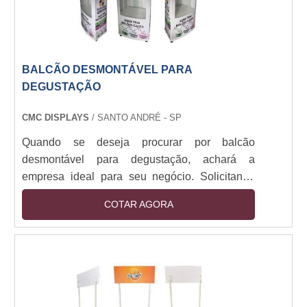
BALCÃO DESMONTÁVEL PARA
DEGUSTAÇÃO
CMC DISPLAYS
/ SANTO ANDRÉ - SP
Quando se deseja procurar por balcão
desmontável para degustação, achará a
empresa ideal para seu negócio. Solicitando
mais informações na melhor organização do
COTAR AGORA
ramo e conhecendo a mais competente do
ramo.Quando o tema é balcão desmontável
para degustação, com os profissionais
especializados da CMC Displays o cliente
receberá ótima qualidade e comunicação
honesta e transparente.MAIS SOBRE BALCÃO