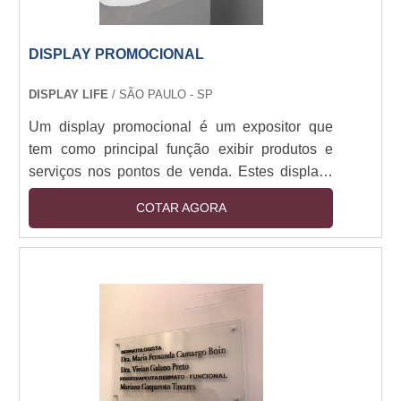
DISPLAY PROMOCIONAL
DISPLAY LIFE
/ SÃO PAULO - SP
Um display promocional é um expositor que
tem como principal função exibir produtos e
serviços nos pontos de venda. Estes displays
podem ser elaborados em diversos materiais,
COTAR AGORA
formatos e tamanhos, e independente do tipo
de display, oferece grande destaque para os
pontos de venda, aumentando
consideravelmente o lucro de um
estabelecimento.Alguns tipos de displays É
possível encontrar um display para pontos de
venda em variados pontos de vendas, ....