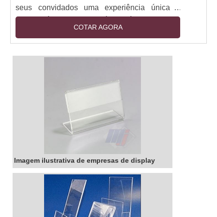
seus convidados uma experiência única e
inesquecível. Com ela, é possível criar uma
COTAR AGORA
seleção de pratos e bebidas que se adequem
ao gosto de cada um. Além disso, a bandeja de
degustação personalizada é prática e versátil,
pois pode ser montada de acordo com o tema
da festa ou evento. Seja para um jantar íntimo
ou para um grande evento, a bandeja de
degustação personalizada é a escolha certa
para surpreender os seus convidados.
Imagem ilustrativa de empresas de display