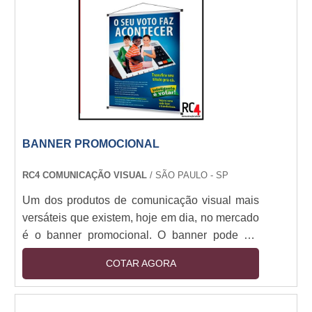
shoppings, hospitais entre outros. A escolha por
este display é o fato dele ser uma peça simples,
este....
BANNER PROMOCIONAL
RC4 COMUNICAÇÃO VISUAL
/ SÃO PAULO - SP
Um dos produtos de comunicação visual mais
versáteis que existem, hoje em dia, no mercado
é o banner promocional. O banner pode ser
encontrado em diversos tamanhos e pode ser
COTAR AGORA
utilizado em diversas ocasiões, por exemplo:
Apresentações de faculdade, Para comunicar
promoções de uma loja, Em eventos