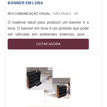
BANNER EM LONA
RC4 COMUNICAÇÃO VISUAL
/ SÃO PAULO - SP
O material ideal para produzir um banner é a
lona. O banner em lona é um produto que pode
ser utilizado em ambientes externos, pois é
muito resistente. Ele pode ser exposto a
COTAR AGORA
intempéries como os raios solares e a umidade,
pois não será danificado com rasgos e buracos.
É um material muito bonito que valoriza as
cores da impressão.As informações dos
banners Os banners são encontrados em
diversos tamanhos, geralmente em grande
porte, podendo ser ....