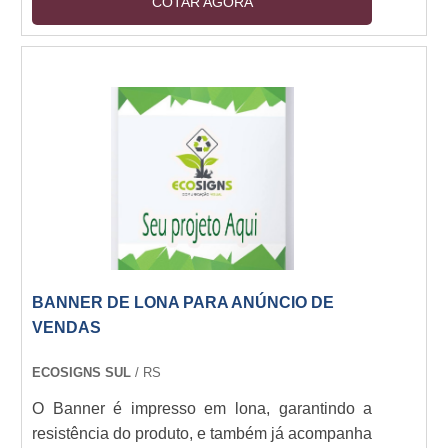
COTAR AGORA
valorizar e destacar os produtos nos pontos de
venda aumentando cada vez mais os lucros do
estabelecimento.Escolhendo o expositorA
fábrica de display em SP oferece alguns dos
principais tipos de displays do mercado, cada
um tem funções específicas, os principais tipos
de produt....
BANNER DE LONA PARA ANÚNCIO DE
VENDAS
ECOSIGNS SUL
/ RS
O Banner é impresso em lona, garantindo a
resistência do produto, e também já acompanha