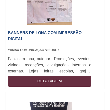
BANNERS DE LONA COM IMPRESSÃO
DIGITAL
YAMAX COMUNICAÇÃO VISUAL
/
Faixa em lona, outdoor. Promoções, eventos,
vitrines, recepções, divulgações internas e
externas. Lojas, feiras, escolas, igrejas,
empresas de todos os portes. Impressos em
COTAR AGORA
lona de até 1,60M com bastões e cordão.
Impressão digital em alta resolução. Sendo
utilizado em: Promoções, eventos, vitrines,
recepções, divulgações internas e externas.
Alta durabilidade, visual impactante, fácil