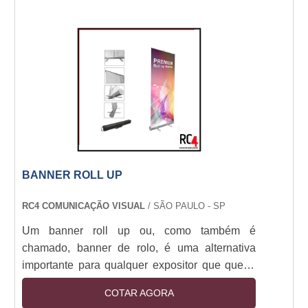
do banner, e dessa forma, a apresentação ou
eventos não sejam atrapalhados.Para isso é
necessário comprar tripé para banner. O
equipamento irá auxiliar a pessoa que está o
manipulando para que ess....
BANNER ROLL UP
RC4 COMUNICAÇÃO VISUAL
/ SÃO PAULO - SP
Um banner roll up ou, como também é
chamado, banner de rolo, é uma alternativa
importante para qualquer expositor que queira
obter destaque em diversos tipos de situações,
COTAR AGORA
por exemplo: Feiras, Eventos, Exposições.Os