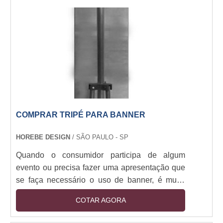
corporativos.As utilidades dos banners Como
são fabricados em material resistente,
geralmente em lonas, os banners podem ser
utilizados em ambientes....
COMPRAR TRIPÉ PARA BANNER
HOREBE DESIGN
/ SÃO PAULO - SP
Quando o consumidor participa de algum
evento ou precisa fazer uma apresentação que
se faça necessário o uso de banner, é muito
importante que o suporte que o sustente
COTAR AGORA
consiga dar firmeza ao banner para que
acidentes não ocorram, por exemplo, a queda