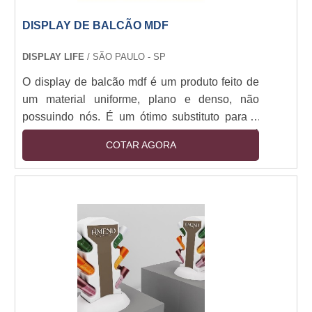
DISPLAY DE BALCÃO MDF
DISPLAY LIFE
/ SÃO PAULO - SP
O display de balcão mdf é um produto feito de
um material uniforme, plano e denso, não
possuindo nós. É um ótimo substituto para a
madeira, em exceção para quando é
COTAR AGORA
necessária maior rigidez. O material possui
superfícies grandes perfeitamente homogêneas
e sem orientação das fibras, o que permite
cortes em qualquer sentido e apresentação de
superfície lisa e uniforme ao toque.As
considerações necessárias na hora da compra
O display de balcão po....