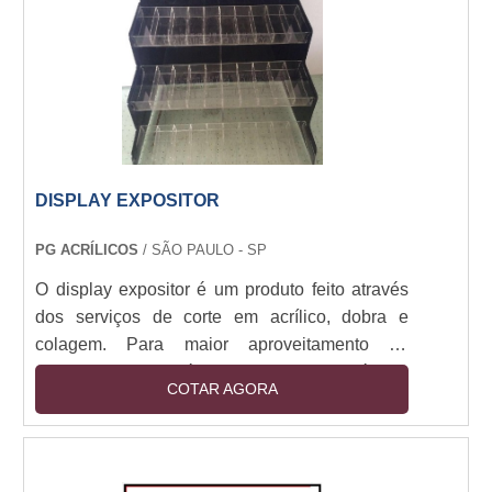
instalação. Cores vivas, prazo ágil, acabamento
reforçado para maior resistência.
DISPLAY EXPOSITOR
PG ACRÍLICOS
/ SÃO PAULO - SP
O display expositor é um produto feito através
dos serviços de corte em acrílico, dobra e
colagem. Para maior aproveitamento de
material, o corte é feito a laser através de
COTAR AGORA
máquinas modernas, assim como, no serviço
de colagem do material, são usadas colas
especiais. Os usos para o display em acrílico
informativo é destinado a lojas, clínicas,