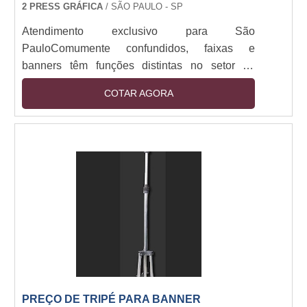
2 PRESS GRÁFICA
/ SÃO PAULO - SP
Atendimento exclusivo para São
PauloComumente confundidos, faixas e
banners têm funções distintas no setor de
comunicação visual. Ambos são usados para
COTAR AGORA
divulgação de produtos e serviços, mas podem
variar de acordo com o material e
funcionalidade para cada negócio. As faixas
são confeccionadas no formato retangular e
horizontal. Com baixo custo de produção, é
uma excelente alternativa para quem deseja
praticidade e mobilidade, utilizada em even....
PREÇO DE TRIPÉ PARA BANNER