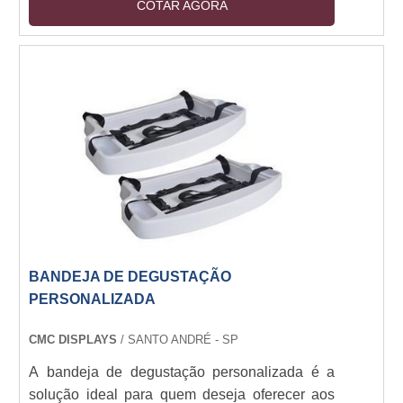
COTAR AGORA
acabamento é perfeito para a impressão de
imagens e textos, garantindo a qualidade e
durabilidade do produto. Os banners em lona
sp são ideais para divulgação de eventos,
promoções, campanhas publicitárias e muito
mais. Se você precisa de um banner resistente
e de qualidade, a lona sp é a melhor opção.
BANDEJA DE DEGUSTAÇÃO
PERSONALIZADA
CMC DISPLAYS
/ SANTO ANDRÉ - SP
A bandeja de degustação personalizada é a
solução ideal para quem deseja oferecer aos