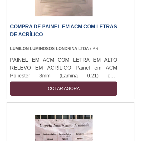
COMPRA DE PAINEL EM ACM COM LETRAS
DE ACRÍLICO
LUMILON LUMINOSOS LONDRINA LTDA
/ PR
PAINEL EM ACM COM LETRA EM ALTO
RELEVO EM ACRÍLICO Painel em ACM
Poliester 3mm (Lamina 0,21) com
letreiro/logomarca em acrílico 3mm cristal
COTAR AGORA
cortado a laser e adesivado nas cores da
logomarca, aplicado na face do painel.