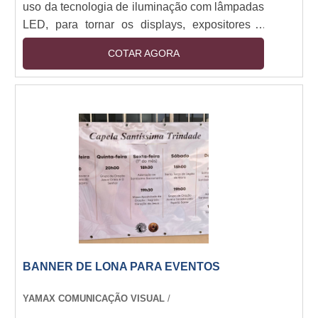
uso da tecnologia de iluminação com lâmpadas
LED, para tornar os displays, expositores e
quiosques para produtos e serviços mais
COTAR AGORA
comunicativos e chamativos. São expositores
que potencializam e conseguem transmitir a
mensagem que o cliente almeja, de uma forma
mais dinâmica e que atraia o público que esteja
no ponto de venda ou na exibição em questão.
Facilidade da iluminação Além de ser usada
em display....
BANNER DE LONA PARA EVENTOS
YAMAX COMUNICAÇÃO VISUAL
/