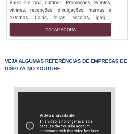
Faixa em lona, outdoor. Promoções, eventos,
vitrines, recepções, divulgações internas e
externas. Lojas, feiras, escolas, igrejas,
empresas de todos os portes. Impressos em
COTAR AGORA
lona de até 1,60M com bastões e cordão.
Impressão digital em alta resolução. Sendo
utilizado em: Promoções, eventos, vitrines,
recepções, divulgações internas e externas.
VEJA ALGUMAS REFERÊNCIAS DE EMPRESAS DE
Alta durabilidade, visual impactante, fácil
DISPLAY NO YOUTUBE
instalação. Cores vivas, prazo ágil, acabamento
reforçado para maior resistência.