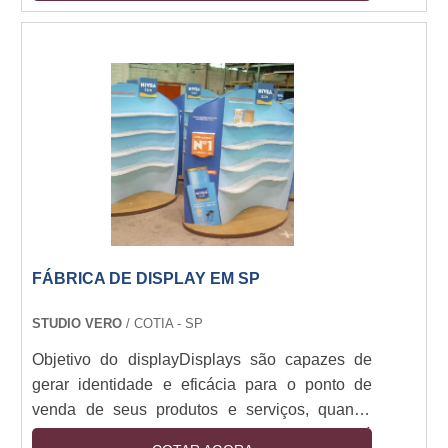
benefícios no uso do bannerEsses materiais
também podem ser utilizados para causar
grande impacto no seu ponto de venda ou
como item de campanhas de marketing interno.
Para que o banner de rolo consiga gerar o
impacto necessário,....
FÁBRICA DE DISPLAY EM SP
STUDIO VERO
/ COTIA - SP
Objetivo do displayDisplays são capazes de
gerar identidade e eficácia para o ponto de
venda de seus produtos e serviços, quando
bem produzidos esse tipo de display irá