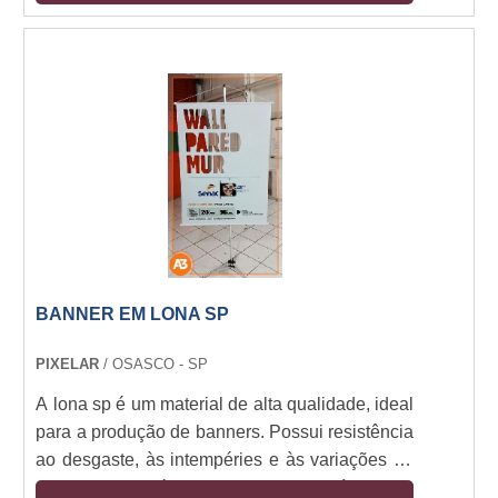
grandes corporações. Nossa equipe de
profissionais altamente qualificados trabalha
para garantir que nossos clientes obtenham o
melhor serviço possível. Nossos serviços
incluem a criação de placas livres, a instalação
de placas livres, a manutenção de placas livres
e a gestão de placas livres. Além disso,
oferecemos serviços de consultoria para ajudar
nossos clientes a tomar as melhores decisões
para suas necessidades de placa livre. Se você
está procurando por soluções de placa livre
BANNER EM LONA SP
para sua empresa, entre em contato conosco
hoje para saber mais sobre como podemos
PIXELAR
/ OSASCO - SP
ajudar.
A lona sp é um material de alta qualidade, ideal
para a produção de banners. Possui resistência
ao desgaste, às intempéries e às variações de
temperatura, além de ser leve e flexível. Seu