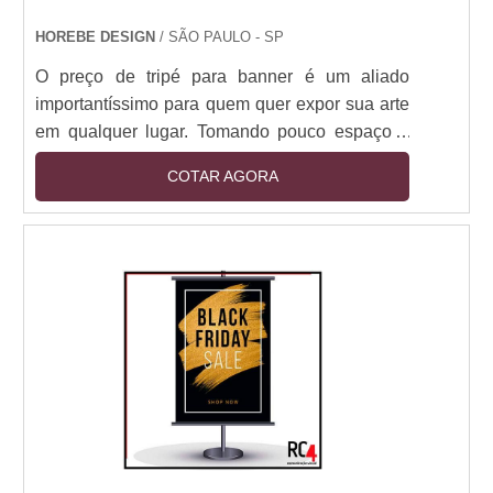
HOREBE DESIGN
/ SÃO PAULO - SP
O preço de tripé para banner é um aliado
importantíssimo para quem quer expor sua arte
em qualquer lugar. Tomando pouco espaço e
deixando a atenção principal para a arte
COTAR AGORA
exposta em seu banner, o tripé tem fácil
montagem e transporte leve e descomplicado.
Perfeito para montagem em feiras, empresas ou
em qualquer lugar que sua demanda peça, o
equipamento vai mostrar ao seu público alvo
suas informações de forma ordeira e de boa
visualização,tend....