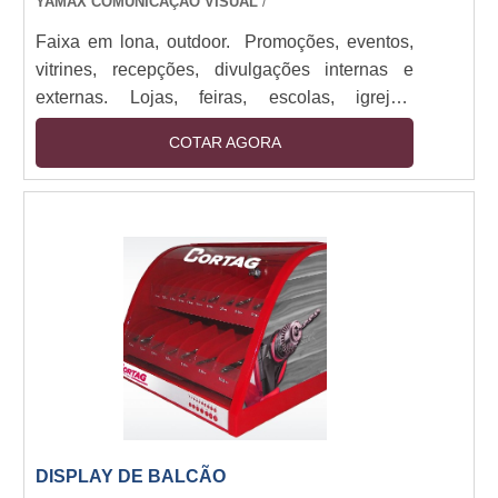
YAMAX COMUNICAÇÃO VISUAL
/
Faixa em lona, outdoor. Promoções, eventos,
vitrines, recepções, divulgações internas e
externas. Lojas, feiras, escolas, igrejas,
empresas de todos os portes. Impressos em
COTAR AGORA
lona de até 1,60M com bastões e cordão.
Impressão digital em alta resolução. Sendo
utilizado em: Promoções, eventos, vitrines,
recepções, divulgações internas e externas.
Alta durabilidade, visual impactante, fácil
instalação. Cores vivas, prazo ágil, acabamento
reforçado para maior resistência.
DISPLAY DE BALCÃO