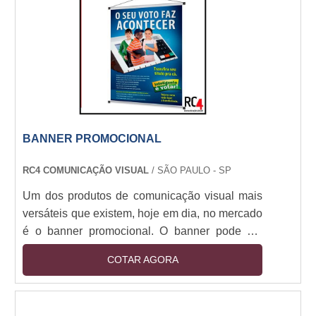
Alta durabilidade, visual impactante, fácil
instalação. Cores vivas, prazo ágil, acabamento
reforçado para maior resistência.
BANNER PROMOCIONAL
RC4 COMUNICAÇÃO VISUAL
/ SÃO PAULO - SP
Um dos produtos de comunicação visual mais
versáteis que existem, hoje em dia, no mercado
é o banner promocional. O banner pode ser
encontrado em diversos tamanhos e pode ser
COTAR AGORA
utilizado em diversas ocasiões, por exemplo:
Apresentações de faculdade, Para comunicar
promoções de uma loja, Em eventos