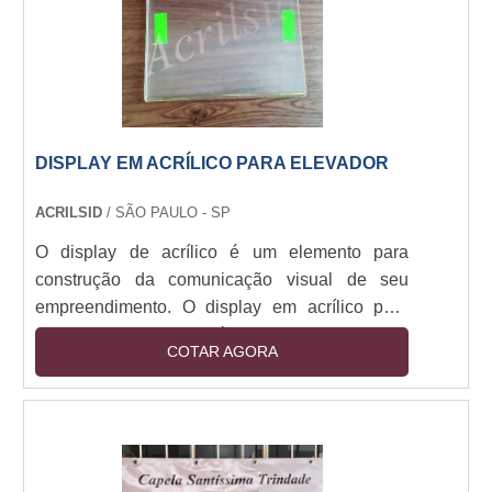
acrílico com o intuit....
DISPLAY EM ACRÍLICO PARA ELEVADOR
ACRILSID
/ SÃO PAULO - SP
O display de acrílico é um elemento para
construção da comunicação visual de seu
empreendimento. O display em acrílico para
elevador mais comum é o do tipo “porta folha”.
COTAR AGORA
As utilizações também são diversas, que o
possibilita ser aproveitado para a indicação de
informações ou avisos relacionados ao prédio,
condomínio e outros, bem como para algum tipo
de propaganda, podendo ser utilizado em