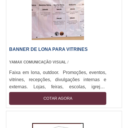
elevadores de ambientes corporativos e
residenciais.Co....
BANNER DE LONA PARA VITRINES
YAMAX COMUNICAÇÃO VISUAL
/
Faixa em lona, outdoor. Promoções, eventos,
vitrines, recepções, divulgações internas e
externas. Lojas, feiras, escolas, igrejas,
empresas de todos os portes. Impressos em
COTAR AGORA
lona de até 1,60M com bastões e cordão.
Impressão digital em alta resolução. Sendo
utilizado em: Promoções, eventos, vitrines,
recepções, divulgações internas e externas.