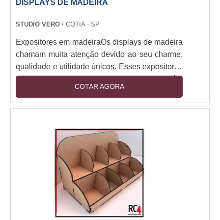
DISPLAYS DE MADEIRA
STUDIO VERO
/ COTIA - SP
Expositores em madeiraOs displays de madeira
chamam muita atenção devido ao seu charme,
qualidade e utilidade únicos. Esses expositores
são produzidos neste tipo de material também
COTAR AGORA
podem ser fabricados em diversos formatos,
dimensões e recursos construtivos, gerando
peças de diversos efeitos estéticos.Benefícios
do produtoPor esse motivo, os displays em
madeira podem ser produzidos, também, de
forma personalizada e customizada. São peças
que p....