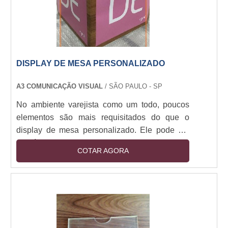
DISPLAY DE MESA PERSONALIZADO
A3 COMUNICAÇÃO VISUAL
/ SÃO PAULO - SP
No ambiente varejista como um todo, poucos
elementos são mais requisitados do que o
display de mesa personalizado. Ele pode ser
incluído em mesas de restaurantes, bares,
COTAR AGORA
lanchonetes ou, se for o caso, também marcar
presença destacada em recepções de hotéis e
demais espaços desse tipo.Suas estruturas
podem ser configuradas por PVC, ACM ou
sulfite convencional. Também é comum que as
peças sejam envoltas em uma superfície de