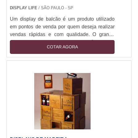
DISPLAY LIFE
/ SÃO PAULO - SP
Um display de balcão é um produto utilizado
em pontos de venda por quem deseja realizar
vendas rápidas e com qualidade. O grande
diferencial do display como este é que ele
COTAR AGORA
oferece um layout único e diferenciado, e pode
atrair muitos clientes para os pontos de venda.
As vantagens de utilizar este display A grande
vantagem no uso de displays para balcão é que
ele é prático e fácil de serem transportados. É
um tipo de produto que oferece leveza, ....