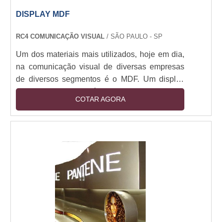
DISPLAY MDF
RC4 COMUNICAÇÃO VISUAL
/ SÃO PAULO - SP
Um dos materiais mais utilizados, hoje em dia,
na comunicação visual de diversas empresas
de diversos segmentos é o MDF. Um display
MDF, por exemplo, é um produto que pode
COTAR AGORA
atrair o cliente para dentro da loja e isso se
deve ao fato de os displays serem utilizados
com cores chamativas e ilustrações que
mostram todos os produtos disponíveis no
estabelecimento. As funcionalidades deste
produto O display que utiliza esse material é
fabricado com c....