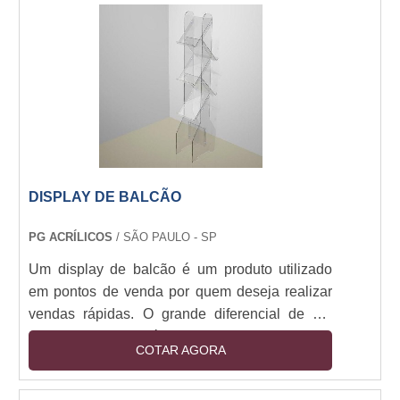
corporativos.As utilidades dos banners Como
são fabricados em material resistente,
geralmente em lonas, os banners podem ser
utilizados em ambientes....
DISPLAY DE BALCÃO
PG ACRÍLICOS
/ SÃO PAULO - SP
Um display de balcão é um produto utilizado
em pontos de venda por quem deseja realizar
vendas rápidas. O grande diferencial de um
display como este é que ele oferece um layout
COTAR AGORA
único e diferenciado, e pode atrair muitos
clientes no ponto de venda. Vantagens de