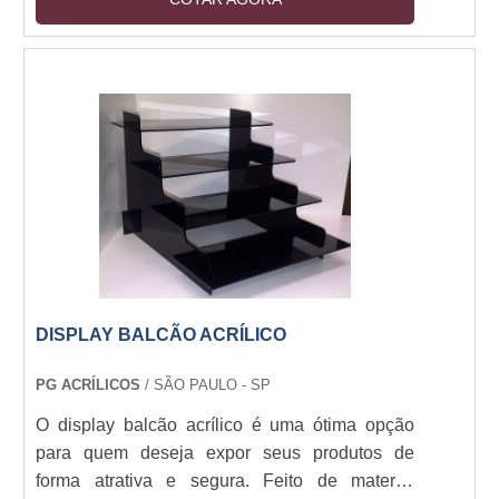
produtos de forma atrativa e segura. Seu design
ergonômico e seu material resistente garantem
que seus produtos sejam expostos de forma
segura e duradoura. Além disso, o Display
Balcão PDV é fácil de montar e desmontar,
permitindo que você o transporte para qualquer
lugar. Se você está procurando uma solução de
exposição de produtos eficaz e duradoura, o
Display Balcão PDV é a escolha certa.
DISPLAY BALCÃO ACRÍLICO
PG ACRÍLICOS
/ SÃO PAULO - SP
O display balcão acrílico é uma ótima opção
para quem deseja expor seus produtos de
forma atrativa e segura. Feito de material