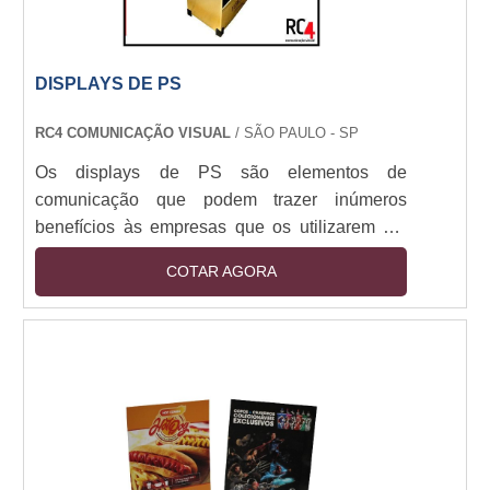
DISPLAYS DE PS
RC4 COMUNICAÇÃO VISUAL
/ SÃO PAULO - SP
Os displays de PS são elementos de
comunicação que podem trazer inúmeros
benefícios às empresas que os utilizarem em
seus pontos de venda. Isso porque se o display
COTAR AGORA
for um produto bem-feito, de qualidade, cortado
através de máquinas de corte a laser,
conseguirá atrair um número maior de clientes
para a empresa. Desse modo, a marca ficará
melhor posicionada no mercado e os lucros no
fim do mês podem aumentar.As vantagens
deste display O PS, conh....