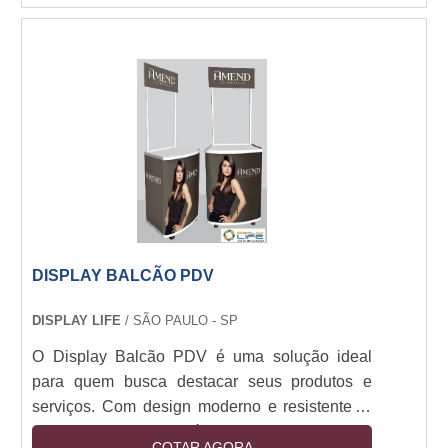
outros estabelecimentos comerciais. Além de
oferecer praticidade e segurança, o display
balcão PDV ainda conta com diversas opções
de tamanhos e cores para se adequar ao seu
ambiente.
DISPLAY BALCÃO PDV
DISPLAY LIFE
/ SÃO PAULO - SP
O Display Balcão PDV é uma solução ideal
para quem busca destacar seus produtos e
serviços. Com design moderno e resistente, o
Display Balcão PDV é ideal para expor seus
COTAR AGORA