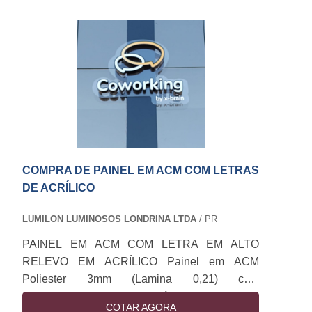
utilizar o materialUma grande vantagem no uso
de displays para balcão é quando se tem
praticidade e facilidade no transporte deles. Um
tipo de display que oferece leveza, praticidade
e a....
COMPRA DE PAINEL EM ACM COM LETRAS
DE ACRÍLICO
LUMILON LUMINOSOS LONDRINA LTDA
/ PR
PAINEL EM ACM COM LETRA EM ALTO
RELEVO EM ACRÍLICO Painel em ACM
Poliester 3mm (Lamina 0,21) com
letreiro/logomarca em acrílico 3mm cristal
COTAR AGORA