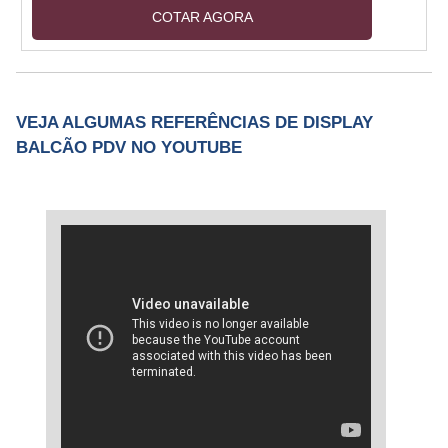
as empresas vem se empenhando em gerar
COTAR AGORA
produtos de valor que atendam às
necessidades de seus clientes. O mercado das
vendas passou a ser profundamente estudado
e pesquisado e o marketing vem tentando
VEJA ALGUMAS REFERÊNCIAS DE DISPLAY
desvendar as peculiaridades de cada setor e o
BALCÃO PDV NO YOUTUBE
comportamento do consumidor.Para sanar a
necessidade de exposição de di....