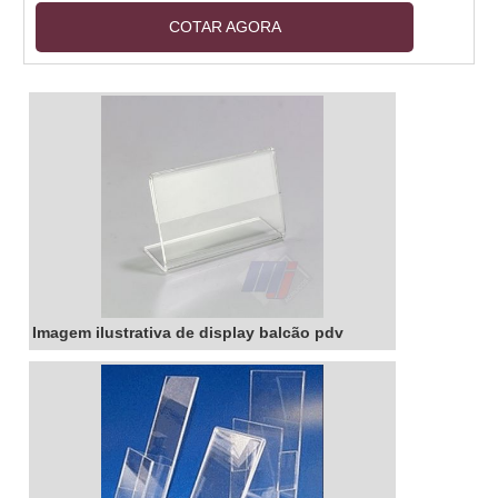
resistente e de alta qualidade, o display balcão
COTAR AGORA
acrílico é ideal para lojas, supermercados,
farmácias e outros estabelecimentos
comerciais. Além de ser prático e de fácil
montagem, o display balcão acrílico é resistente
a impactos e intempéries, garantindo a
segurança dos produtos expostos.
Imagem ilustrativa de display balcão pdv