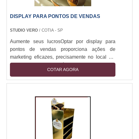
DISPLAY PARA PONTOS DE VENDAS
STUDIO VERO
/ COTIA - SP
Aumente seus lucrosOptar por display para
pontos de vendas proporciona ações de
marketing eficazes, precisamente no local em
que o consumidor estará presente. Deste modo,
COTAR AGORA
é possível apresentar um produto ou serviço de
modo dinâmico e com a garantia de que os
consumidores serão atingidos. Investir em um
display de PDV surpreende quem passar pelo
estabelecimento, loja, shopping ou
showroom.Informações importantesUm display
para pontos de vendas ....