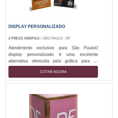
DISPLAY PERSONALIZADO
2 PRESS GRÁFICA
/ SÃO PAULO - SP
Atendimento exclusivo para São PauloO
display personalizado é uma excelente
alternativa oferecida pela gráfica para os
clientes que desejam promover, divulgar
COTAR AGORA
produtos e lançar novas tendências de suas
marcas através do display. Nesse serviço a
gráfica irá realizar toda a comunicação visual
que o display irá apresentar e pode
desenvolver uma arte nova, única e moderna
ou conformar a arte com o projeto artístico do
cliente já pronto.Customizaçã....