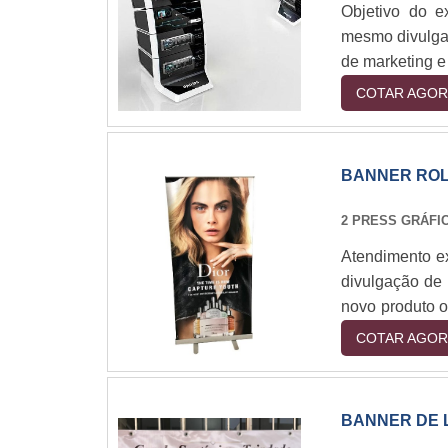
Objetivo do e
mesmo divulga
de marketing e
gerar mais int
COTAR AGOR
do tipo balcã
visual para os 
BANNER RO
2 PRESS GRÁFI
Atendimento ex
divulgação de 
novo produto o
stands em 
COTAR AGOR
celebrações.C
up, é um tip
exposiçõe....
BANNER DE 