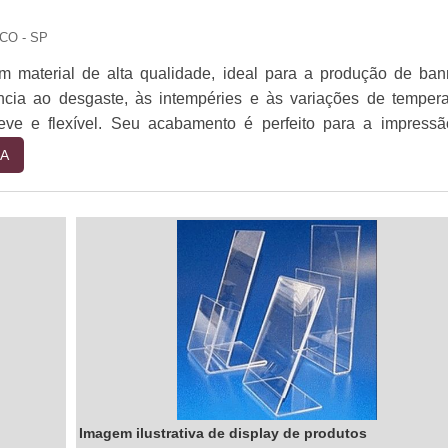
clientes a tomar as melhores decisões para suas necessidad
e você está procurando por soluções de placa livre para sua emp
CO - SP
to conosco hoje para saber mais sobre como podemos ajudar.
m material de alta qualidade, ideal para a produção de ban
ncia ao desgaste, às intempéries e às variações de tempera
eve e flexível. Seu acabamento é perfeito para a impress
os, garantindo a qualidade e durabilidade do produto. Os ba
A
ão ideais para divulgação de eventos, promoções, campa
 e muito mais. Se você precisa de um banner resistente
ona sp é a melhor opção.
Imagem ilustrativa de display de produtos