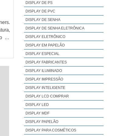
es de
DISPLAY DE PS
resa,
DISPLAY DE PVC
DISPLAY DE SENHA
ners.
DISPLAY DE SENHA ELETRÔNICA
tura,
DISPLAY ELETRÔNICO
ão de
nners
DISPLAY EM PAPELÃO
nhas
DISPLAY ESPECIAL
 e de
DISPLAY FABRICANTES
DISPLAY ILUMINADO
DISPLAY IMPRESSÃO
DISPLAY INTELIGENTE
DISPLAY LCD COMPRAR
DISPLAY LED
DISPLAY MDF
DISPLAY PAPELÃO
DISPLAY PARA COSMÉTICOS