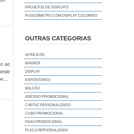
PROJETOS DE DISPLAYS
RUGOSÍMETRO COM DISPLAY COLORIDO
OUTRAS CATEGORIAS
ACRÍLICOS
BANNER
do ao
neste
DISPLAY
ões e
EXPOSITORES
os do
BALCÃO
mbém,
ADESIVO PROMOCIONAL
CARTAZ PERSONALIZADO
CUBO PROMOCIONAL
FAIXA PROMOCIONAL
PLACA PERSONALIZADA