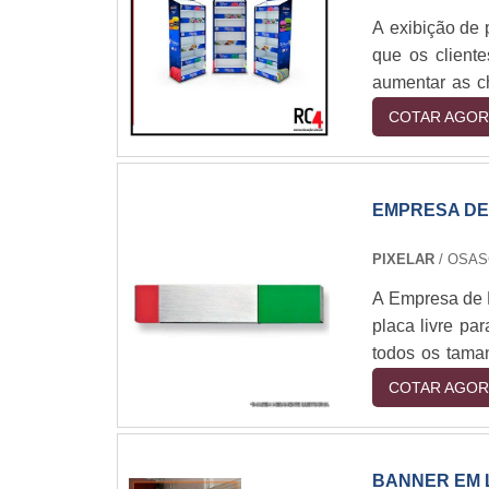
A exibição de 
que os client
aumentar as c
física ou digi
COTAR AGOR
display de pro
aumentar as v
EMPRESA DE
PIXELAR
/ OSAS
A Empresa de 
placa livre pa
todos os tama
equipe de prof
COTAR AGOR
clientes obten
de placas livr
gestão de pla
BANNER EM 