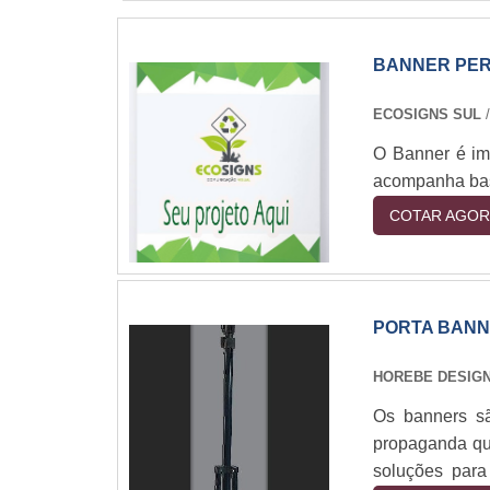
BANNER PER
ECOSIGNS SUL
/
O Banner é imp
acompanha bast
COTAR AGOR
PORTA BANN
HOREBE DESIG
Os banners sã
propaganda qu
soluções par