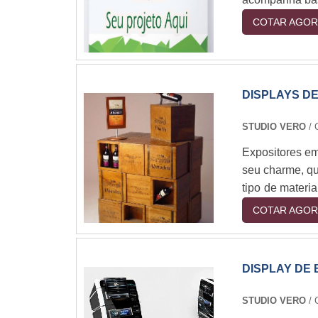
COTAR AGOR
DISPLAYS D
STUDIO VERO
/ 
Expositores e
seu charme, qu
tipo de materi
recursos const
COTAR AGOR
produtoPor es
de forma perso
DISPLAY DE
STUDIO VERO
/ 