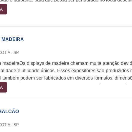
A
E MADEIRA
COTIA - SP
m madeiraOs displays de madeira chamam muita atenção devi
alidade e utilidade únicos. Esses expositores são produzidos 
al também podem ser fabricados em diversos formatos, dimens
rutivos, gerando peças de diversos efeitos estéticos.Benefíci
A
se motivo, os displays em madeira podem ser produzidos, ta
nalizada e customizada. São peças que p....
 BALCÃO
COTIA - SP