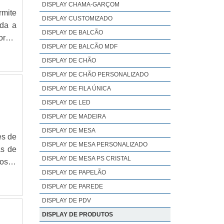
DISPLAY CHAMA-GARÇOM
rmite
DISPLAY CUSTOMIZADO
uda a
DISPLAY DE BALCÃO
forma
DISPLAY DE BALCÃO MDF
as. O
DISPLAY DE CHÃO
tes e
DISPLAY DE CHÃO PERSONALIZADO
DISPLAY DE FILA ÚNICA
DISPLAY DE LED
DISPLAY DE MADEIRA
DISPLAY DE MESA
es de
DISPLAY DE MESA PERSONALIZADO
as de
DISPLAY DE MESA PS CRISTAL
Nossa
DISPLAY DE PAPELÃO
ossos
iação
DISPLAY DE PAREDE
s e a
DISPLAY DE PDV
 para
DISPLAY DE PRODUTOS