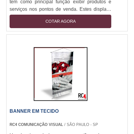
tem como principal função exibir produtos e
serviços nos pontos de venda. Estes displays
podem ser elaborados em diversos materiais,
COTAR AGORA
formatos e tamanhos, e independente do tipo
de display, oferece grande destaque para os
pontos de venda, aumentando
consideravelmente o lucro de um
estabelecimento.Alguns tipos de displays É
possível encontrar um display para pontos de
venda em variados pontos de vendas, ....
BANNER EM TECIDO
RC4 COMUNICAÇÃO VISUAL
/ SÃO PAULO - SP