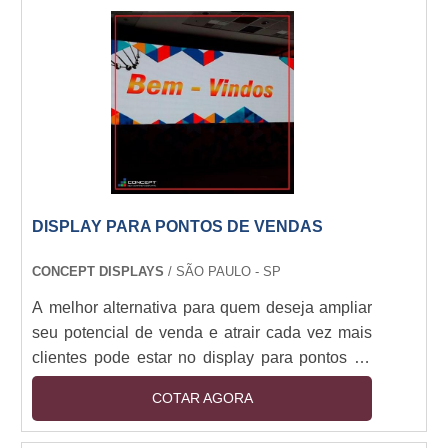
recepções, divulgações internas e externas.
Alta durabilidade, visual impactante, fácil
instalação. Cores vivas, prazo ágil, acabamento
reforçado para maior resistência.
DISPLAY PARA PONTOS DE VENDAS
CONCEPT DISPLAYS
/ SÃO PAULO - SP
A melhor alternativa para quem deseja ampliar
seu potencial de venda e atrair cada vez mais
clientes pode estar no display para pontos de
vendas. Fazendo a aquisição dessa ferramenta,
COTAR AGORA
será mais fácil atingir um maior número de
clientes, tendo em vista que essa ferramenta