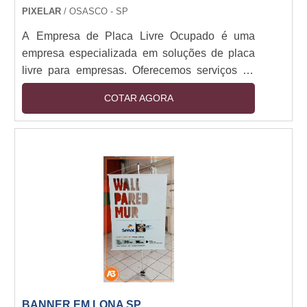
PIXELAR
/ OSASCO - SP
A Empresa de Placa Livre Ocupado é uma
empresa especializada em soluções de placa
livre para empresas. Oferecemos serviços de
placa livre para empresas de todos os
COTAR AGORA
tamanhos, desde pequenas empresas até
grandes corporações. Nossa equipe de
profissionais altamente qualificados trabalha
para garantir que nossos clientes obtenham o
melhor serviço possível. Nossos serviços
incluem a criação de placas livres, a instalação
de placas livres, a manutenção de placas livres
e a gestão de placas livres. Além disso,
oferecemos serviços de consultoria para ajudar
nossos clientes a tomar as melhores decisões
para suas necessidades de placa livre. Se você
está procurando por soluções de placa livre
BANNER EM LONA SP