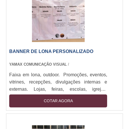
BANNER DE LONA PERSONALIZADO
YAMAX COMUNICAÇÃO VISUAL
/
Faixa em lona, outdoor. Promoções, eventos,
vitrines, recepções, divulgações internas e
externas. Lojas, feiras, escolas, igrejas,
empresas de todos os portes. Impressos em
COTAR AGORA
lona de até 1,60M com bastões e cordão.
Impressão digital em alta resolução. Sendo
utilizado em: Promoções, eventos, vitrines,
recepções, divulgações internas e externas.