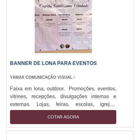
Alta durabilidade, visual impactante, fácil
instalação. Cores vivas, prazo ágil, acabamento
reforçado para maior resistência.
BANNER DE LONA PARA EVENTOS
YAMAX COMUNICAÇÃO VISUAL
/
Faixa em lona, outdoor. Promoções, eventos,
vitrines, recepções, divulgações internas e
externas. Lojas, feiras, escolas, igrejas,
empresas de todos os portes. Impressos em
COTAR AGORA
lona de até 1,60M com bastões e cordão.
Impressão digital em alta resolução. Sendo
utilizado em: Promoções, eventos, vitrines,