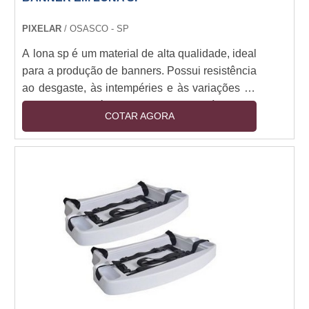
para sua empresa, entre em contato conosco
hoje para saber mais sobre como podemos
PIXELAR
/ OSASCO - SP
ajudar.
A lona sp é um material de alta qualidade, ideal
para a produção de banners. Possui resistência
ao desgaste, às intempéries e às variações de
temperatura, além de ser leve e flexível. Seu
COTAR AGORA
acabamento é perfeito para a impressão de
imagens e textos, garantindo a qualidade e
durabilidade do produto. Os banners em lona
sp são ideais para divulgação de eventos,
promoções, campanhas publicitárias e muito
mais. Se você precisa de um banner resistente
e de qualidade, a lona sp é a melhor opção.