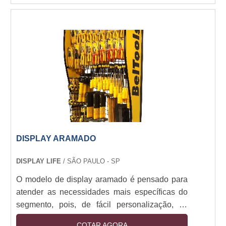
interativos, itinerantes iluminados e fabricados
com inúmeros materiais e para diversos
lugares: Chão, Balcão, Parede, Carona, Leds,
Entre outros. Os principais objetivos deste
display Os displays personalizados são
eficientes expositores e....
DISPLAY ARAMADO
DISPLAY LIFE
/ SÃO PAULO - SP
O modelo de display aramado é pensado para
atender as necessidades mais específicas do
segmento, pois, de fácil personalização, se
adequa ao visual de qualquer ponto de venda,
COTAR AGORA