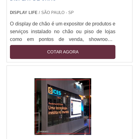
DISPLAY LIFE
/ SÃO PAULO - SP
O display de chão é um expositor de produtos e
serviços instalado no chão ou piso de lojas
como em pontos de venda, showrooms,
ambientes comerciais, eventos, e em ações de
COTAR AGORA
marketing, merchandising, propaganda,
publicidade e ações nos pontos de venda.As
utilizações dos displays Um dos exemplos mais
clássicos a representar um display chão fica a
cargo do quadriedro. A peça pode ser colocada
em churrascarias, restaurantes e demais
espaços desse t....