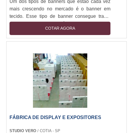
Um dos tipos de banners que estão cada vez
mais crescendo no mercado é o banner em
tecido. Esse tipo de banner consegue trazer
maior charme e elegância para diversos
COTAR AGORA
ambientes e situações as quais necessitam de
banners, por exemplo: Eventos corporativos,
Festas, Lojas e comércios.O processo de
impressão do banner A impressão nesse tipo
de banner é feita através de sublimação e não
necessita de processos serigráficos
convencionais. O banner t....
FÁBRICA DE DISPLAY E EXPOSITORES
STUDIO VERO
/ COTIA - SP