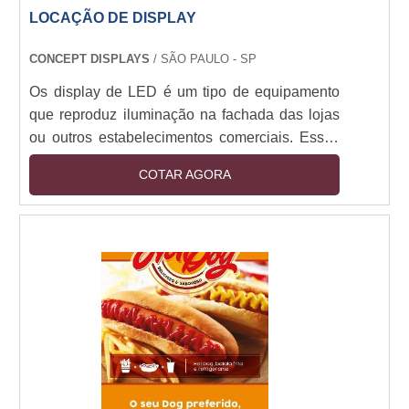
LOCAÇÃO DE DISPLAY
CONCEPT DISPLAYS
/ SÃO PAULO - SP
Os display de LED é um tipo de equipamento
que reproduz iluminação na fachada das lojas
ou outros estabelecimentos comerciais. Essas
ferramentas se encaixam em uma categoria de
COTAR AGORA
aparelhos para a comunicação visual que
conseguem atrair e cativar com bastante
facilidade os consumidores. Esse produto pode
ser personalizado em diversas cores, designs e
materiais, por exemplo, acrílico, polietileno,
polipropileno, entre outros. Para otimizar
espaço ....