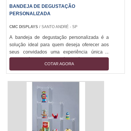
BANDEJA DE DEGUSTAÇÃO
PERSONALIZADA
CMC DISPLAYS
/ SANTO ANDRÉ - SP
A bandeja de degustação personalizada é a
solução ideal para quem deseja oferecer aos
seus convidados uma experiência única e
inesquecível. Com ela, é possível criar uma
COTAR AGORA
seleção de pratos e bebidas que se adequem
ao gosto de cada um. Além disso, a bandeja de
degustação personalizada é prática e versátil,
pois pode ser montada de acordo com o tema
da festa ou evento. Seja para um jantar íntimo
ou para um grande evento, a bandeja de
degustação personalizada é a escolha certa
para surpreender os seus convidados.