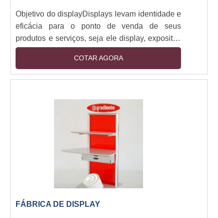
Objetivo do displayDisplays levam identidade e
eficácia para o ponto de venda de seus
produtos e serviços, seja ele display, expositor,
quiosque, ilha ou showrooms. Os expositores
COTAR AGORA
bem produzidos irão valorizar e destacar os
produtos nos pontos de venda.Escolhendo o
expositorMais importante que os displays e
expositores já prontos para serem utilizados no
ponto de venda, é o processo de produção que
ocorre na fábrica de display e expositores. A....
FÁBRICA DE DISPLAY