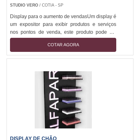
STUDIO VERO
/ COTIA - SP
Display para o aumento de vendasUm display é
um expositor para exibir produtos e serviços
nos pontos de venda, este produto pode ser
elaborados em diversos materiais, formatos e
COTAR AGORA
tamanhos, e independente do tipo de display é
garantido o destaque para os pontos de venda,
aumentando consideravelmente o lucro do
estabelecimento.Principais tipos de displaysÉ
importante escolher o display que se adapte
com seu espaço, uma boa fábrica de display
deve....
DISPLAY DE CHÃO