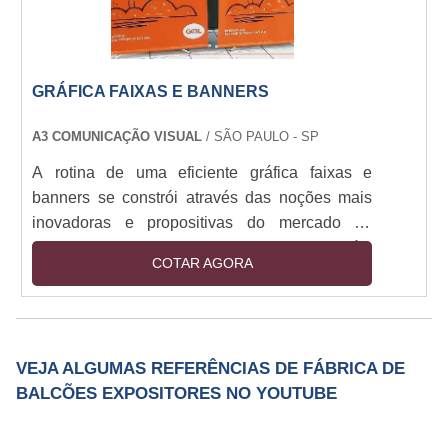
GRÁFICA FAIXAS E BANNERS
A3 COMUNICAÇÃO VISUAL
/ SÃO PAULO - SP
A rotina de uma eficiente gráfica faixas e
banners se constrói através das noções mais
inovadoras e propositivas do mercado da
comunicação visual. Em todas as frentes. Aliás,
COTAR AGORA
é também por conta disso que os materiais
utilizados nestas composições são cada vez
mais atualizados com o intuito de gerarem, de
fato, a resistência mais otimizada aos
VEJA ALGUMAS REFERÊNCIAS DE FÁBRICA DE
equipamentos. Características de uma gráfica
BALCÕES EXPOSITORES NO YOUTUBE
faixas e banners O PVC, por exemplo,
representa uma das p....