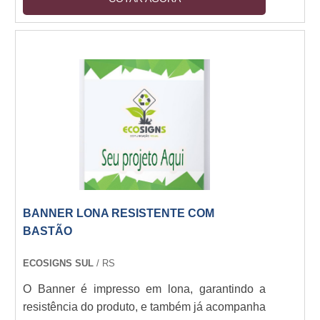
facilitando de forma eficiente o acesso dos
clientes ao seu produto. É feito para aqueles
que buscam adquirir o display para compor a
mobília do próprio ponto de venda com
excelência e eficiência. Onde estes displays
são usados Os displays aramados são
fabricados por pro....
BANNER LONA RESISTENTE COM
BASTÃO
ECOSIGNS SUL
/ RS
O Banner é impresso em lona, garantindo a
resistência do produto, e também já acompanha