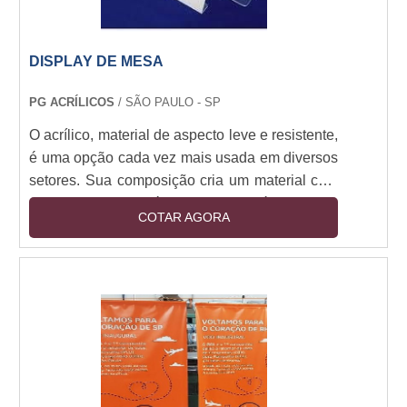
DISPLAY DE MESA
PG ACRÍLICOS
/ SÃO PAULO - SP
O acrílico, material de aspecto leve e resistente,
é uma opção cada vez mais usada em diversos
setores. Sua composição cria um material com
durabilidade de até 10 anos e o ótimo custo
COTAR AGORA
benefício atrai consumidores. Produtos como
urnas, displays e púlpitos podem ser fabricados
em acrílico. No caso de display de mesa, sua
principal função é atrair consumidores em áreas
comerciais ou uso para comunicação interna
em empresas. Personalização correta....