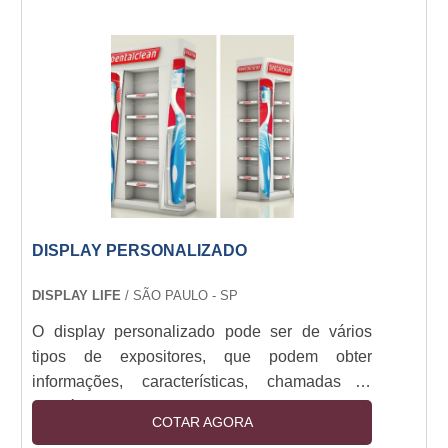
pode ser personalizada de acordo com as
cores, design e outros atributos da marca ou do
produto.Vantagens presentes no display para
pontos de vendas Aumento das vendas, Facil....
DISPLAY PERSONALIZADO
DISPLAY LIFE
/ SÃO PAULO - SP
O display personalizado pode ser de vários
tipos de expositores, que podem obter
informações, características, chamadas e,
também, promoções e campanhas de produtos
COTAR AGORA
e serviços. Esses displays podem ser