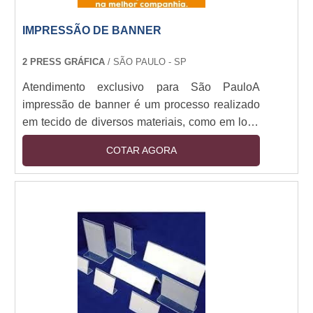
IMPRESSÃO DE BANNER
2 PRESS GRÁFICA
/ SÃO PAULO - SP
Atendimento exclusivo para São PauloA
impressão de banner é um processo realizado
em tecido de diversos materiais, como em lona
ou papel especial em um lado apenas ou
COTAR AGORA
frente-verso. Essa impressão possui a
qualidade de destacar informações a longas
distâncias, de maneira a ser ideal para leituras
rápidas.CARACTERÍSTICAS DO SERVIÇOA
impressão é o serviço pelo qual o cliente
encontra a solução ideal para proporcionar a
comunicação das ações e cam....