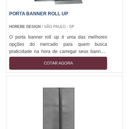
PORTA BANNER ROLL UP
HOREBE DESIGN
/ SÃO PAULO - SP
O porta banner roll up é uma das melhores
opções do mercado para quem busca
praticidade na hora de carregar seus banners
para todos os lugares. Com o equipamento,
COTAR AGORA
banner fica enrolado dentro de um
compartimento em formato cilíndrico e, ao ser
exposto, basta desenrolá-lo e fixá-lo em um
local. A usabilidade é extensa, podendo ocorrer
em apresentações, aniversários, casamentos, e
muitas outras situações.Detalhes importantes
do materialO porta ba....