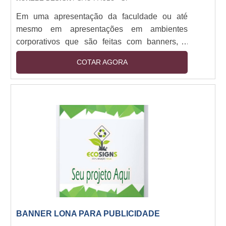
Em uma apresentação da faculdade ou até
mesmo em apresentações em ambientes
corporativos que são feitas com banners, é
muito importante que algum adereço o segure
COTAR AGORA
para que a pessoa responsável pela
apresentação consiga ficar livre para interagir
com seus espectadores.Pensando nisso foram
desenvolvidos equipamentos para ajudar nessa
tarefa. São chamados de porta banners. O porta
banner aranha é um tipo de tripé muito fácil de
ser montado e tran....
BANNER LONA PARA PUBLICIDADE