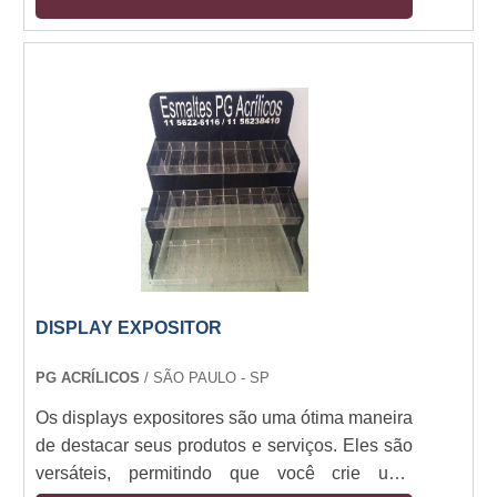
clientes. Os displays expositores são ideais
para lojas, feiras, exposições, eventos e muito
mais. Eles são fáceis de montar e desmontar,
permitindo que você crie uma apresentação
atraente e profissional em qualquer lugar. Além
disso, os displays expositores são duráveis e
resistentes, garantindo que sua apresentação
seja vista por muito tempo.
DISPLAY EXPOSITOR
PG ACRÍLICOS
/ SÃO PAULO - SP
Os displays expositores são uma ótima maneira
de destacar seus produtos e serviços. Eles são
versáteis, permitindo que você crie uma