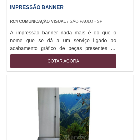
IMPRESSÃO BANNER
RC4 COMUNICAÇÃO VISUAL
/ SÃO PAULO - SP
A impressão banner nada mais é do que o
nome que se dá a um serviço ligado ao
acabamento gráfico de peças presentes no
segmento da comunicação visual que,
COTAR AGORA
diferentemente do que ocorre com os flyers e
panfletos, não possuem quaisquer tipos de
dobras ao longo de suas ergonomias.As
funções deste serviço Aplicar cores, letras,
imagens e mensagens dos mais variados tipos
em plataformas constituídas, via de regra, por
plásticos. Em linhas gerais, é ....