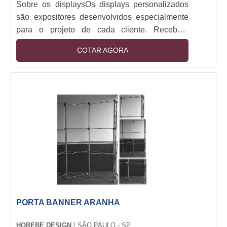
Sobre os displaysOs displays personalizados
são expositores desenvolvidos especialmente
para o projeto de cada cliente. Recebem
design, materiais, e identidade visual de modo
COTAR AGORA
geral próprio para cada função.Informações
importantesNo momento de avaliar displays
personalizados preço justo é importante se
atentar que o valor deste produto pode variar,
uma vez que cada personalização específica
pode fazer uso de estruturas e tecnologias
diferentes,....
PORTA BANNER ARANHA
HOREBE DESIGN
/ SÃO PAULO - SP