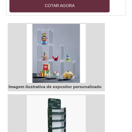
apresentação atraente e profissional para seus
COTAR AGORA
clientes. Os displays expositores são ideais
para lojas, feiras, exposições, eventos e muito
mais. Eles são fáceis de montar e desmontar,
permitindo que você crie uma apresentação
atraente e profissional em qualquer lugar. Além
disso, os displays expositores são duráveis e
resistentes, garantindo que sua apresentação
seja vista por muito tempo.
Imagem ilustrativa de expositor personalizado