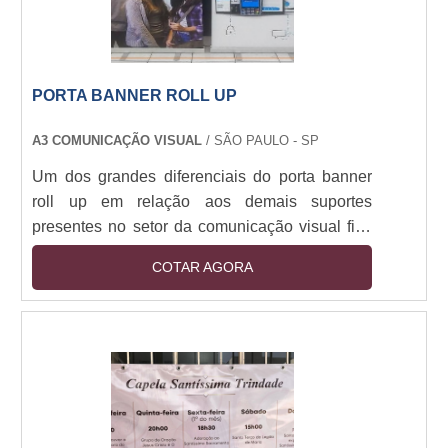
PORTA BANNER ROLL UP
A3 COMUNICAÇÃO VISUAL
/ SÃO PAULO - SP
Um dos grandes diferenciais do porta banner
roll up em relação aos demais suportes
presentes no setor da comunicação visual fica
por conta de que equipamento normalmente se
COTAR AGORA
vale do alumínio como sendo a principal
substância de sustentação da peça. Rígido no
melhor dos conceitos, funcional e ao mesmo
tempo versátil, o equipamento é
frequentemente utilizado em congressos, feiras
e eventos. O dinamismo que somente este tipo
de porta banner oferec....