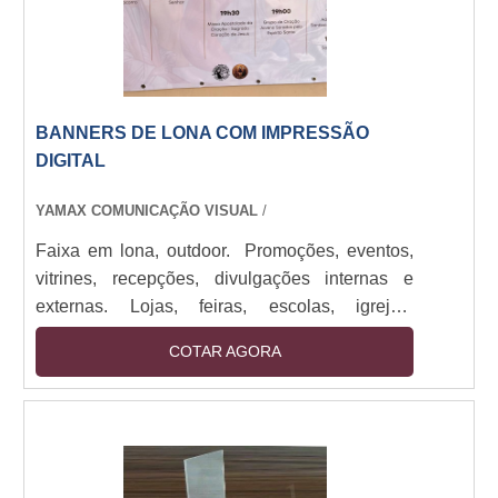
BANNERS DE LONA COM IMPRESSÃO
DIGITAL
YAMAX COMUNICAÇÃO VISUAL
/
Faixa em lona, outdoor. Promoções, eventos,
vitrines, recepções, divulgações internas e
externas. Lojas, feiras, escolas, igrejas,
empresas de todos os portes. Impressos em
COTAR AGORA
lona de até 1,60M com bastões e cordão.
Impressão digital em alta resolução. Sendo
utilizado em: Promoções, eventos, vitrines,
recepções, divulgações internas e externas.
Alta durabilidade, visual impactante, fácil