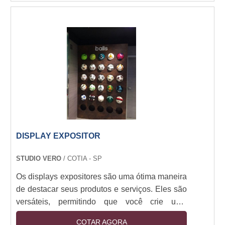
interesse dos clientes. Os displays e
expositores são fabricados com materiais de
alta qualidade, resistentes e duráveis, para
garantir que os produtos sejam exibidos de
forma segura e eficaz. Além disso, eles são
projetados para serem fáceis de montar e
desmontar, permitindo que sejam transportados
e armazenados com facilidade. Os displays e
expositores são a solução ideal para qualquer
empresa que deseja destacar seus produtos e
serviços.
DISPLAY EXPOSITOR
STUDIO VERO
/ COTIA - SP
Os displays expositores são uma ótima maneira
de destacar seus produtos e serviços. Eles são
versáteis, permitindo que você crie uma
apresentação atraente e profissional para seus
COTAR AGORA