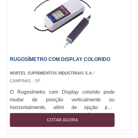
comerciais.Conheça mais informações do
produto Baixo custo, Material de alta
resistência, Com cores e tamanhos persona....
RUGOSÍMETRO COM DISPLAY COLORIDO
NORTEL SUPRIMENTOS INDUSTRIAIS S.A
/
CAMPINAS - SP
O Rugosímetro com Display colorido pode
mudar de posição verticalmente ou
horizontalmente, além de opção para
canhotos.Julgamento de tolerâncias do
COTAR AGORA
Rugosímetro com Display colorido através de
cores, análise por curvas de avaliação e todos