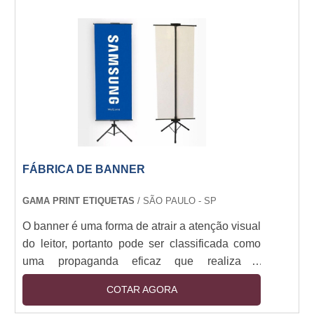
os resultados numéricos podem ser
apresentados em um dos 16 idiomas
disponíveis no equipamento.O Rugosímetro
com Display colorido apresenta função de
proteção com uso de senhas para usuários. Um
cartão microS....
FÁBRICA DE BANNER
GAMA PRINT ETIQUETAS
/ SÃO PAULO - SP
O banner é uma forma de atrair a atenção visual
do leitor, portanto pode ser classificada como
uma propaganda eficaz que realiza a
divulgação de produtos, marcas, informações e
COTAR AGORA
publicidade em geral. Por isso, o cliente deve
buscar por fábrica de banner de qualidade e