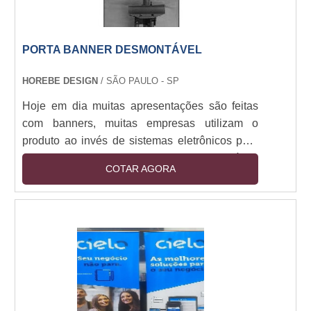
PORTA BANNER DESMONTÁVEL
HOREBE DESIGN
/ SÃO PAULO - SP
Hoje em dia muitas apresentações são feitas
com banners, muitas empresas utilizam o
produto ao invés de sistemas eletrônicos para
mostrarem seus projetos para os funcionários
COTAR AGORA
da empresa. Além disso, os banners são muito
utilizados em apresentações de faculdade,
principalmente nas apresentações de TCC,
onde esses devem ter qualidade diferenciada.
Um porta banner pode ser desmontável,
fazendo assim com que seja facilmente
transportado para ser u....