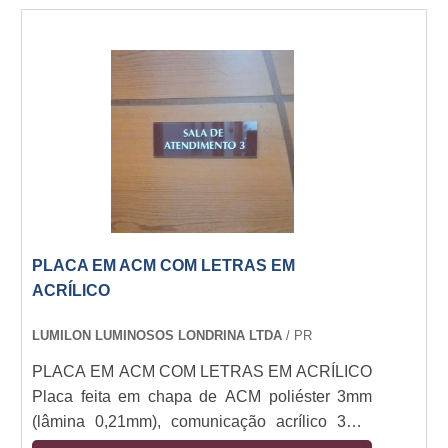
apta a realizar o trabalho, para assim não ter
surpresas no futuro.Qualidades do produto
Matéria-prima qualificada, Diversas aplicações,
Inúmeros modelos e tamanhos, Alta perfo....
PLACA EM ACM COM LETRAS EM
ACRÍLICO
LUMILON LUMINOSOS LONDRINA LTDA
/ PR
PLACA EM ACM COM LETRAS EM ACRÍLICO
Placa feita em chapa de ACM poliéster 3mm
(lâmina 0,21mm), comunicação acrílico 3mm
cortado a laser colado no ACM