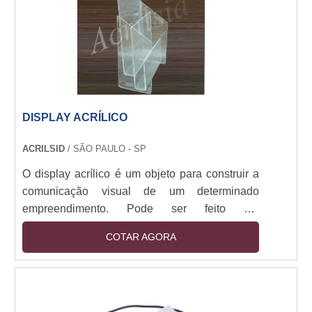
instalação. Cores vivas, prazo ágil, acabamento
reforçado para maior resistência.
DISPLAY ACRÍLICO
ACRILSID
/ SÃO PAULO - SP
O display acrílico é um objeto para construir a
comunicação visual de um determinado
empreendimento. Pode ser feito em
adesivagem, impressão UV, serigrafia ou
COTAR AGORA
impressão a laser. Esse objeto é eficiente para
anúncios publicitários de qualidade, e estão
presentes em hotéis, elevadores, mesas e
paredes e outros estabelecimentos