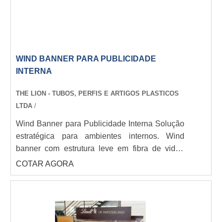
WIND BANNER PARA PUBLICIDADE
INTERNA
THE LION - TUBOS, PERFIS E ARTIGOS PLASTICOS
LTDA
/
Wind Banner para Publicidade Interna Solução
estratégica para ambientes internos. Wind
banner com estrutura leve em fibra de vidro,
formatos gota/pena/retangular (2m a 5m).
COTAR AGORA
Impressão digital em poliéster de alta
qualidade. Bases estáveis para piso. THE LION
- Ideal para shoppings, lojas e eventos internos
com movimento suave e impacto visual