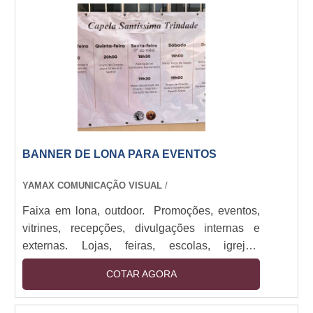
impressão a laser. Esse objeto pode ser
encontrado em hotéis, elevadores, mesas e
paredes. Saiba mais informações do produto
Baixo custo de....
BANNER DE LONA PARA EVENTOS
YAMAX COMUNICAÇÃO VISUAL
/
Faixa em lona, outdoor. Promoções, eventos,
vitrines, recepções, divulgações internas e
externas. Lojas, feiras, escolas, igrejas,
empresas de todos os portes. Impressos em
COTAR AGORA
lona de até 1,60M com bastões e cordão.
Impressão digital em alta resolução. Sendo