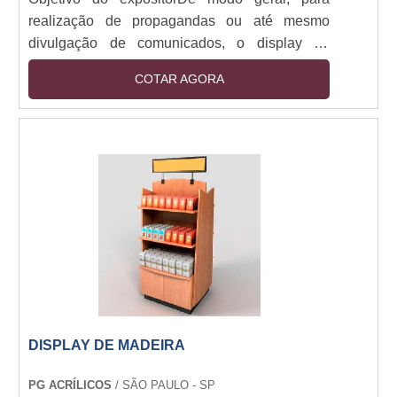
realização de propagandas ou até mesmo
divulgação de comunicados, o display de
balcão uma poderosa ferramenta de marketing
COTAR AGORA
e merchandising, capaz de aumentar
consideravelmente as vendas e gerar mais
interação entre o consumidor e a
marca.Optando pelo displayO display do tipo
balcão é altamente indicado para quem busca
melhorias na comunicação visual para os mais
diversos tipos de finalidades, pois ao op....
DISPLAY DE MADEIRA
PG ACRÍLICOS
/ SÃO PAULO - SP