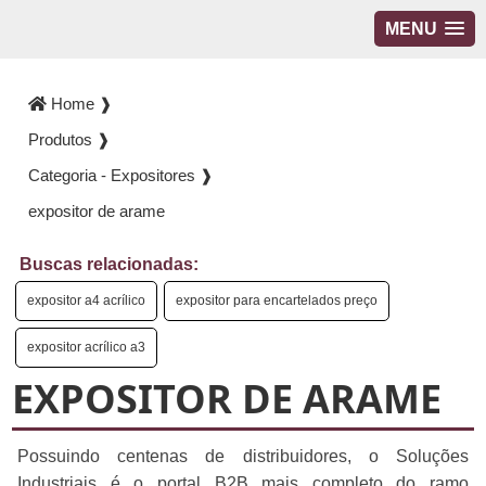
MENU
Home ❱
Produtos ❱
Categoria - Expositores ❱
expositor de arame
Buscas relacionadas:
expositor a4 acrílico
expositor para encartelados preço
expositor acrílico a3
EXPOSITOR DE ARAME
Possuindo centenas de distribuidores, o Soluções
Industriais é o portal B2B mais completo do ramo