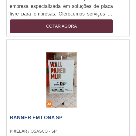
empresa especializada em soluções de placa
livre para empresas. Oferecemos serviços de
placa livre para empresas de todos os
COTAR AGORA
tamanhos, desde pequenas empresas até
grandes corporações. Nossa equipe de
profissionais altamente qualificados trabalha
para garantir que nossos clientes obtenham o
melhor serviço possível. Nossos serviços
incluem a criação de placas livres, a instalação
de placas livres, a manutenção de placas livres
e a gestão de placas livres. Além disso,
oferecemos serviços de consultoria para ajudar
nossos clientes a tomar as melhores decisões
para suas necessidades de placa livre. Se você
está procurando por soluções de placa livre
BANNER EM LONA SP
para sua empresa, entre em contato conosco
hoje para saber mais sobre como podemos
PIXELAR
/ OSASCO - SP
ajudar.