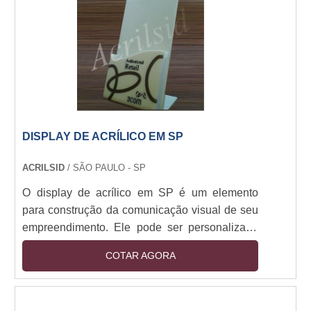
displaysÉ possível encontrar um display para
pontos de venda em variados pontos de
vendas, em sua mai....
DISPLAY DE ACRÍLICO EM SP
ACRILSID
/ SÃO PAULO - SP
O display de acrílico em SP é um elemento
para construção da comunicação visual de seu
empreendimento. Ele pode ser personalizado
de acordo com a finalidade que serão usados,
COTAR AGORA
com diversas opções de cores e tamanhos, com
logo ou qualquer outro tipo de arte por meio de
adesivagem, impressão UV, serigrafia ou