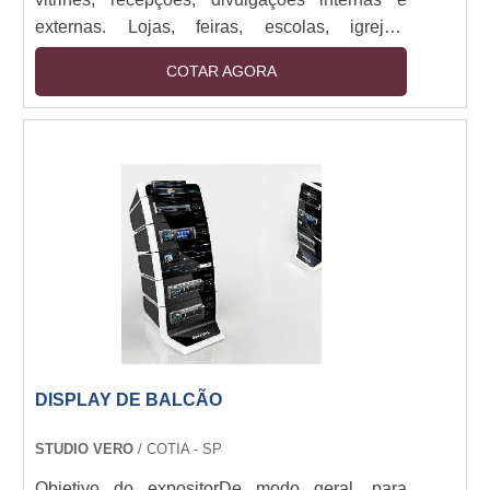
externas. Lojas, feiras, escolas, igrejas,
empresas de todos os portes. Impressos em
COTAR AGORA
lona de até 1,60M com bastões e cordão.
Impressão digital em alta resolução. Sendo
utilizado em: Promoções, eventos, vitrines,
recepções, divulgações internas e externas.
Alta durabilidade, visual impactante, fácil
instalação. Cores vivas, prazo ágil, acabamento
reforçado para maior resistência.
DISPLAY DE BALCÃO
STUDIO VERO
/ COTIA - SP
Objetivo do expositorDe modo geral, para