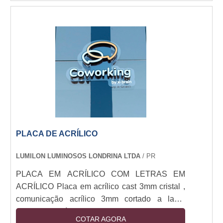
interativos, itinerantes iluminados e fabricados
com inúmeros materiais e para diversos
lugares: Chão, Balcão, Parede, Carona, Leds,
Entre outros. Os principais objetivos deste
display Os displays personalizados são
eficientes expositores e....
PLACA DE ACRÍLICO
LUMILON LUMINOSOS LONDRINA LTDA
/ PR
PLACA EM ACRÍLICO COM LETRAS EM
ACRÍLICO Placa em acrílico cast 3mm cristal ,
comunicação acrílico 3mm cortado a laser
colado no Acrílico.
COTAR AGORA