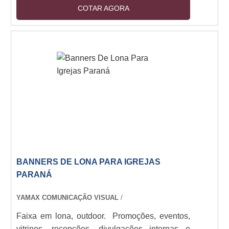
podem ser 100% ecológicos e produzidos à
COTAR AGORA
partir de material reciclado de pós consumo. O
produto quase não possui pontos negativos e
possuem diversos modelos e formatos à
disposição no mercado e que dificilmente não
se encaixam em algum novo projeto. Os
displays expositores são peças para:
Armazenar, Informar, Apres....
BANNERS DE LONA PARA IGREJAS
PARANÁ
YAMAX COMUNICAÇÃO VISUAL
/
Faixa em lona, outdoor. Promoções, eventos,
vitrines, recepções, divulgações internas e