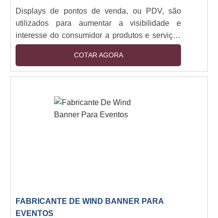
Displays de pontos de venda, ou PDV, são
utilizados para aumentar a visibilidade e
interesse do consumidor a produtos e serviços
realizados no estabelecimento. Para garantir
COTAR AGORA
que o display cumpra sua função, é importante
que o mesmo seja estrategicamente
posicionado.É possível encontrar displays
fabricados em diversos materiais, como acrílico,
policarbonato, MDF, madeira e outros. Cada
material é indicado para usos e
estabelecimentos diferentes....
FABRICANTE DE WIND BANNER PARA
EVENTOS