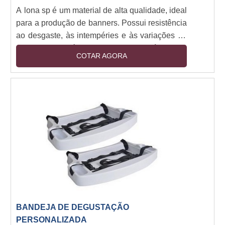
A lona sp é um material de alta qualidade, ideal
para a produção de banners. Possui resistência
ao desgaste, às intempéries e às variações de
temperatura, além de ser leve e flexível. Seu
COTAR AGORA
acabamento é perfeito para a impressão de
imagens e textos, garantindo a qualidade e
durabilidade do produto. Os banners em lona
sp são ideais para divulgação de eventos,
promoções, campanhas publicitárias e muito
mais. Se você precisa de um banner resistente
e de qualidade, a lona sp é a melhor opção.
BANDEJA DE DEGUSTAÇÃO
PERSONALIZADA