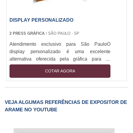
DISPLAY PERSONALIZADO
2 PRESS GRÁFICA
/ SÃO PAULO - SP
Atendimento exclusivo para São PauloO
display personalizado é uma excelente
alternativa oferecida pela gráfica para os
clientes que desejam promover, divulgar
COTAR AGORA
produtos e lançar novas tendências de suas
marcas através do display. Nesse serviço a
gráfica irá realizar toda a comunicação visual
que o display irá apresentar e pode
VEJA ALGUMAS REFERÊNCIAS DE EXPOSITOR DE
desenvolver uma arte nova, única e moderna
ARAME NO YOUTUBE
ou conformar a arte com o projeto artístico do
cliente já pronto.Customizaçã....