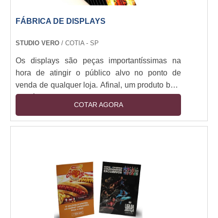
FÁBRICA DE DISPLAYS
STUDIO VERO
/ COTIA - SP
Os displays são peças importantíssimas na
hora de atingir o público alvo no ponto de
venda de qualquer loja. Afinal, um produto bom
que é mal exposto pode perder completamente
COTAR AGORA
seu reconhecimento por não chamar a atenção
do público consumidor. Uma fábrica de displays
pode utilizar diversos materiais e maneiras para
que seu expositor destaque seus
produtos.Tipos de displays mais utilizados:
Madeira, MDF (Fibra de madeira), Metais,
Acrílico, ....