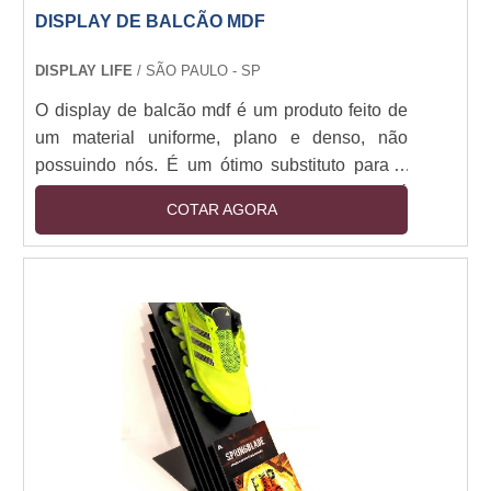
DISPLAY DE BALCÃO MDF
DISPLAY LIFE
/ SÃO PAULO - SP
O display de balcão mdf é um produto feito de
um material uniforme, plano e denso, não
possuindo nós. É um ótimo substituto para a
madeira, em exceção para quando é
COTAR AGORA
necessária maior rigidez. O material possui
superfícies grandes perfeitamente homogêneas
e sem orientação das fibras, o que permite
cortes em qualquer sentido e apresentação de
superfície lisa e uniforme ao toque.As
considerações necessárias na hora da compra
O display de balcão po....