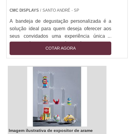
CMC DISPLAYS
/ SANTO ANDRÉ - SP
A bandeja de degustação personalizada é a
solução ideal para quem deseja oferecer aos
seus convidados uma experiência única e
inesquecível. Com ela, é possível criar uma
COTAR AGORA
seleção de pratos e bebidas que se adequem
ao gosto de cada um. Além disso, a bandeja de
degustação personalizada é prática e versátil,
pois pode ser montada de acordo com o tema
da festa ou evento. Seja para um jantar íntimo
ou para um grande evento, a bandeja de
degustação personalizada é a escolha certa
para surpreender os seus convidados.
Imagem ilustrativa de expositor de arame