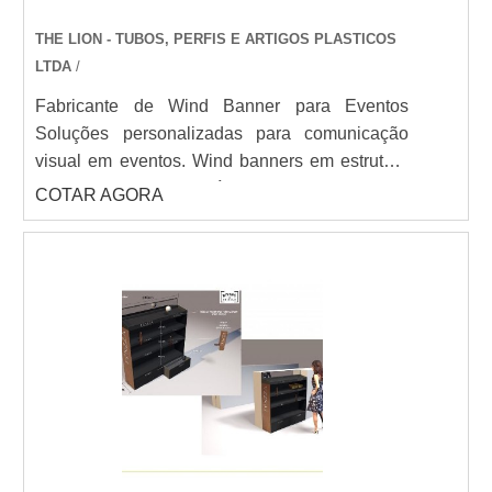
THE LION - TUBOS, PERFIS E ARTIGOS PLASTICOS
LTDA
/
Fabricante de Wind Banner para Eventos
Soluções personalizadas para comunicação
visual em eventos. Wind banners em estrutura
de fibra de vidro/alumínio com formatos gota,
COTAR AGORA
pena e retangular (2m a 5m). Bandeira em
poliéster com impressão digital de alta
resolução. Bases fixas, cruzadas ou com lastro.
THE LION - Fabricação própria com qualidade
e entrega ágil para seu evento.