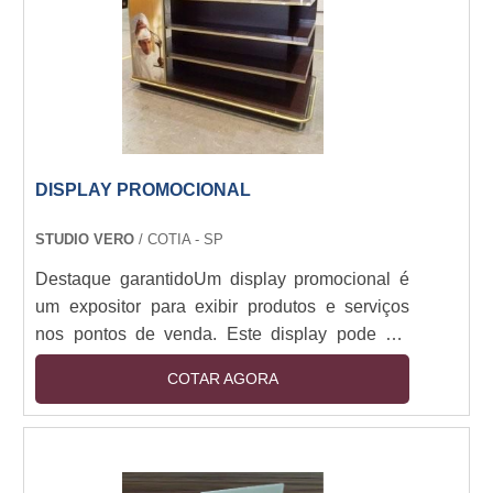
elegante.
DISPLAY PROMOCIONAL
STUDIO VERO
/ COTIA - SP
Destaque garantidoUm display promocional é
um expositor para exibir produtos e serviços
nos pontos de venda. Este display pode ser
elaborados em diversos materiais, formatos e
COTAR AGORA
tamanhos, e independente do tipo de display,
oferece grande destaque para os pontos de
venda, aumentando consideravelmente o lucro
do estabelecimento.Principais tipos de