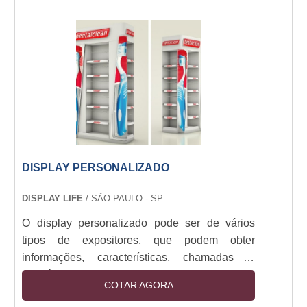
utilizado em: Promoções, eventos, vitrines,
recepções, divulgações internas e externas.
Alta durabilidade, visual impactante, fácil
instalação. Cores vivas, prazo ágil, acabamento
reforçado para maior resistência.
DISPLAY PERSONALIZADO
DISPLAY LIFE
/ SÃO PAULO - SP
O display personalizado pode ser de vários
tipos de expositores, que podem obter
informações, características, chamadas e,
também, promoções e campanhas de produtos
COTAR AGORA
e serviços. Esses displays podem ser