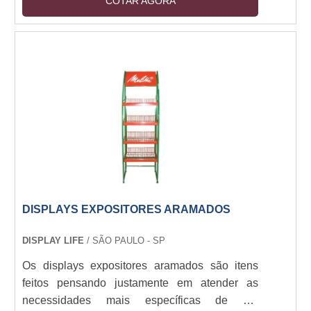
COTAR AGORA
exibe o número da mesa que está
chamando.Cada display chama-garçom exibe
simultaneamente até três números de
mesa.Cada relógio exibe até cinco números
simultaneamente no sistema scroll.Vários
displays/relógios podem ser instalados no
mesmo local (por zona) sem causar qualque....
DISPLAYS EXPOSITORES ARAMADOS
DISPLAY LIFE
/ SÃO PAULO - SP
Os displays expositores aramados são itens
feitos pensando justamente em atender as
necessidades mais específicas de um