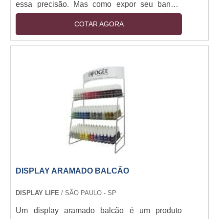
essa precisão. Mas como expor seu banner
sem influenciar no local de um maneira física
COTAR AGORA
(pregos, cordas ou fitas)? A resposta é simples,
através do porta banner quanto custa. O
equipamento apresenta grandes qualidades e
facilita o trabalho e eficiência de uma série de
eventos. Especificações importantes do
produtoCom o porta banner, o cliente pode
expor seu banner....
DISPLAY ARAMADO BALCÃO
DISPLAY LIFE
/ SÃO PAULO - SP
Um display aramado balcão é um produto