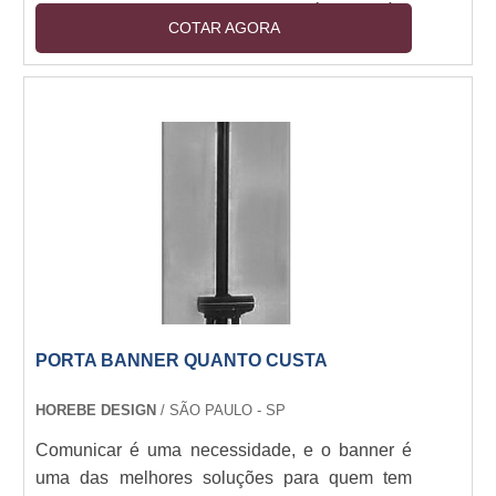
determinado segmento, pois, é de fácil
COTAR AGORA
personalização, se adequa ao visual de
qualquer ponto de venda, facilitando de forma
eficiente o acesso dos clientes ao seu produto.
O display foi feito para garantir a excelência e
eficiência para quem busca compor a mobília
do próprio ponto de venda com qualidade.
Onde estes displays p....
PORTA BANNER QUANTO CUSTA
HOREBE DESIGN
/ SÃO PAULO - SP
Comunicar é uma necessidade, e o banner é
uma das melhores soluções para quem tem