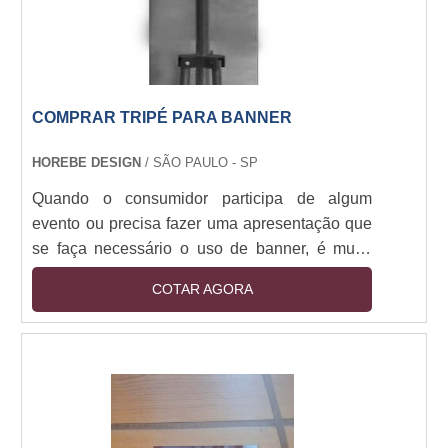
COMPRAR TRIPÉ PARA BANNER
HOREBE DESIGN
/ SÃO PAULO - SP
Quando o consumidor participa de algum
evento ou precisa fazer uma apresentação que
se faça necessário o uso de banner, é muito
importante que o suporte que o sustente
COTAR AGORA
consiga dar firmeza ao banner para que
acidentes não ocorram, por exemplo, a queda
do banner, e dessa forma, a apresentação ou
eventos não sejam atrapalhados.Para isso é
necessário comprar tripé para banner. O
equipamento irá auxiliar a pessoa que está o