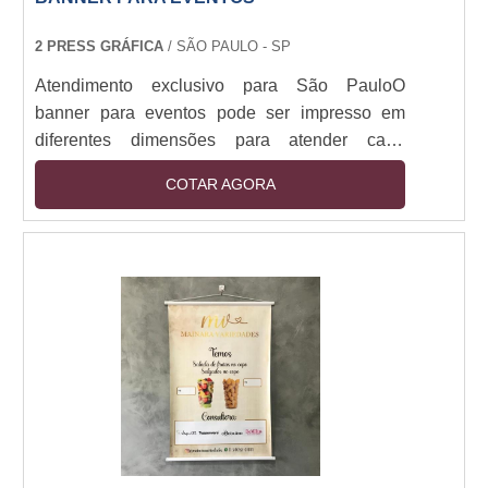
2 PRESS GRÁFICA
/ SÃO PAULO - SP
Atendimento exclusivo para São PauloO
banner para eventos pode ser impresso em
diferentes dimensões para atender cada
demanda de modo personalizado. A lona,
COTAR AGORA
tecido ou papel utilizado como suporte para
impressão é resistente, não mofa ou solta
resíduos e possui longa vida útil.UTILIZAÇÃO
E ESPECIFICAÇÕES TÉCNICASO que deve
nortear a escolha e dimensão do banner ou
faixa é o local em que ele será utilizado. Já com
relação ao material, para ambie....