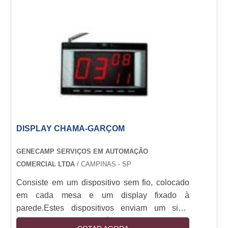
estruturas metálicas que em suma maioria
expõem banners de PVC e/ou outros materiais
em suas bases. Especificações do banners
com tripéO peso do material deve ser
distribuído por igual e de....
DISPLAY CHAMA-GARÇOM
GENECAMP SERVIÇOS EM AUTOMAÇÃO
COMERCIAL LTDA
/ CAMPINAS - SP
Consiste em um dispositivo sem fio, colocado
em cada mesa e um display fixado à
parede.Estes dispositivos enviam um sinal
digital para o display/relógio que o interpreta e