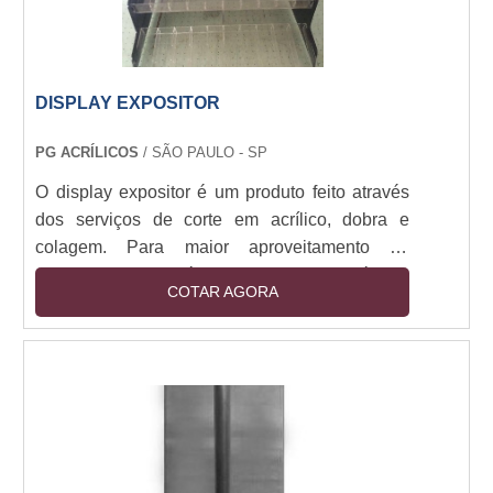
DISPLAY EXPOSITOR
PG ACRÍLICOS
/ SÃO PAULO - SP
O display expositor é um produto feito através
dos serviços de corte em acrílico, dobra e
colagem. Para maior aproveitamento de
material, o corte é feito a laser através de
COTAR AGORA
máquinas modernas, assim como, no serviço
de colagem do material, são usadas colas
especiais. Os usos para o display em acrílico
informativo é destinado a lojas, clínicas,
shoppings, hospitais entre outros. A escolha por
este display é o fato dele ser uma peça simples,
este....