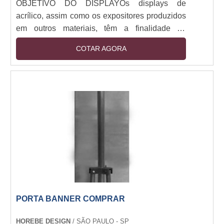
OBJETIVO DO DISPLAYOs displays de
acrílico, assim como os expositores produzidos
em outros materiais, têm a finalidade de
destacar um produto, serviço ou mensagem que
COTAR AGORA
a empresa ou marca em questão tem a oferecer.
Dessa forma, além de ter um material de
qualidade, a aparência deve ser harmoniosa
com o local em que for instalado.USO DO
ACRÍLICO NA PEÇAOs displays feitos em
acrílico utilizam, como matéria-prima de base,
um material moderno e de ó....
PORTA BANNER COMPRAR
HOREBE DESIGN
/ SÃO PAULO - SP