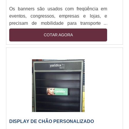
Os banners são usados com freqüência em
eventos, congressos, empresas e lojas, e
precisam de mobilidade para transporte e
alocação em diversos ambientes ao que se
COTAR AGORA
destinam. Então é melhor que eles sejam leves
e fáceis de montar para que nenhuma atividade
seja atrapalhada na hora da apresentação.
Detalhes importantes do materialO material
deve ter um suporte que o sustente durante
toda a apresentação. Esse suporte, assim como
o próprio banner, ....
DISPLAY DE CHÃO PERSONALIZADO