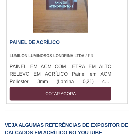
manipulando para que ess....
PAINEL DE ACRÍLICO
LUMILON LUMINOSOS LONDRINA LTDA
/ PR
PAINEL EM ACM COM LETRA EM ALTO
RELEVO EM ACRÍLICO Painel em ACM
Poliester 3mm (Lamina 0,21) com
letreiro/logomarca em acrílico 3mm cristal
COTAR AGORA
cortado a laser e adesivado nas cores da
logomarca, aplicado na face do painel.
VEJA ALGUMAS REFERÊNCIAS DE EXPOSITOR DE
CALÇADOS EM ACRÍLICO NO YOUTUBE