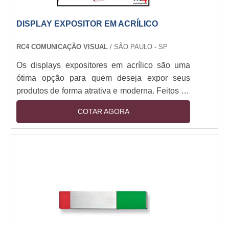
DISPLAY EXPOSITOR EM ACRÍLICO
RC4 COMUNICAÇÃO VISUAL
/ SÃO PAULO - SP
Os displays expositores em acrílico são uma
ótima opção para quem deseja expor seus
produtos de forma atrativa e moderna. Feitos de
material resistente e de alta qualidade, os
COTAR AGORA
displays expositores em acrílico são leves,
duráveis e oferecem uma ótima visibilidade
para os produtos expostos. Além disso, são
fáceis de montar e desmontar, o que os torna
ideais para uso em feiras, eventos e lojas. Se
você está procurando por um display expositor
em acrílico, não deixe de conferir as opções
disponíveis no mercado.