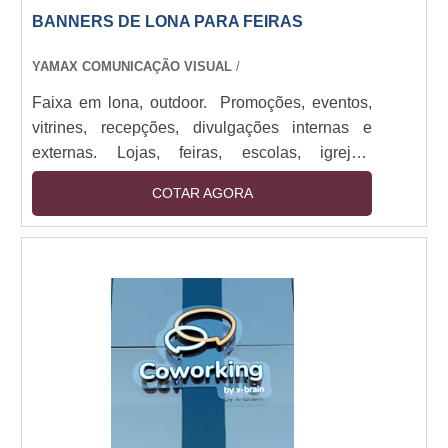
BANNERS DE LONA PARA FEIRAS
YAMAX COMUNICAÇÃO VISUAL
/
Faixa em lona, outdoor. Promoções, eventos,
vitrines, recepções, divulgações internas e
externas. Lojas, feiras, escolas, igrejas,
empresas de todos os portes. Impressos em
COTAR AGORA
lona de até 1,60M com bastões e cordão.
Impressão digital em alta resolução. Sendo
utilizado em: Promoções, eventos, vitrines,
recepções, divulgações internas e externas.
Alta durabilidade, visual impactante, fácil
instalação. Cores vivas, prazo ágil, acabamento
reforçado para maior resistência.