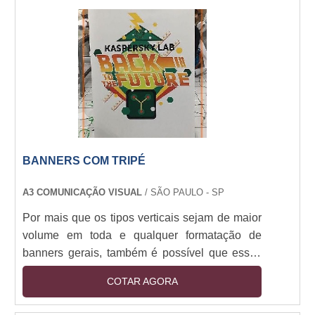
BANNERS COM TRIPÉ
A3 COMUNICAÇÃO VISUAL
/ SÃO PAULO - SP
Por mais que os tipos verticais sejam de maior
volume em toda e qualquer formatação de
banners gerais, também é possível que essas
estruturas recebam modelos quadrados em
COTAR AGORA
suas bases. Como o próprio nome da peça
afirma, banners com tripé nada mais são do que