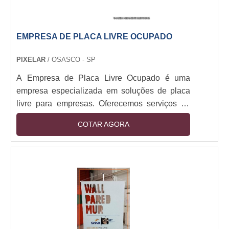
EMPRESA DE PLACA LIVRE OCUPADO
PIXELAR
/ OSASCO - SP
A Empresa de Placa Livre Ocupado é uma
empresa especializada em soluções de placa
livre para empresas. Oferecemos serviços de
placa livre para empresas de todos os
COTAR AGORA
tamanhos, desde pequenas empresas até
grandes corporações. Nossa equipe de
profissionais altamente qualificados trabalha
para garantir que nossos clientes obtenham o
melhor serviço possível. Nossos serviços
incluem a criação de placas livres, a instalação
de placas livres, a manutenção de placas livres
e a gestão de placas livres. Além disso,