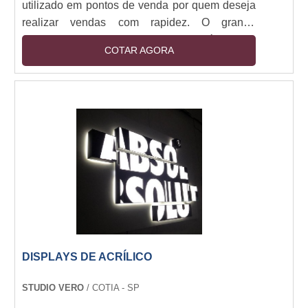
utilizado em pontos de venda por quem deseja
realizar vendas com rapidez. O grande
diferencial de um display como este é que ele
COTAR AGORA
oferece um layout único e diferenciado, e pode
atrair muitos clientes no ponto de venda.De
modo geral, para realização de propagandas ou
até mesmo divulgação de comunicados, o
display aramado de balcão é uma poderosa
ferramenta de marketing e merchandising,
capaz de aumentar con....
DISPLAYS DE ACRÍLICO
STUDIO VERO
/ COTIA - SP