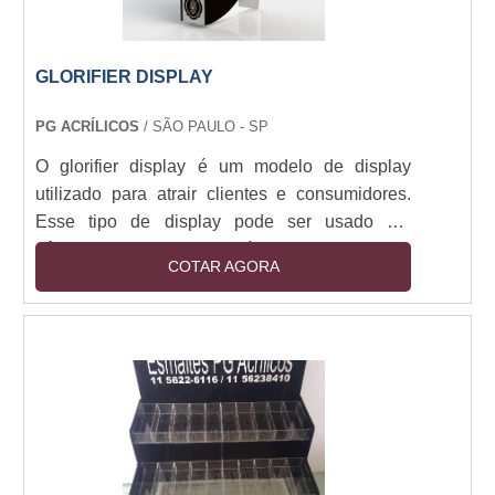
GLORIFIER DISPLAY
PG ACRÍLICOS
/ SÃO PAULO - SP
O glorifier display é um modelo de display
utilizado para atrair clientes e consumidores.
Esse tipo de display pode ser usado em
gôndolas ou pontos específicos do PDV, e tem
COTAR AGORA
como principal característica a interação do
consumidor com o produto.O uso de glorifier
permite que o cliente entre em contato direto
com o produto e em alguns casos, permite que
seja distribuída uma amostra. Além disso, é
uma excelente opção para lançamentos e
divulgação....