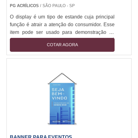
PG ACRÍLICOS
/ SÃO PAULO - SP
O display é um tipo de estande cuja principal
função é atrair a atenção do consumidor. Esse
item pode ser usado para demonstração ou
exposição de produtos em pontos de venda e é
COTAR AGORA
encontrado nas formas de display de chão ou
de mesa e balcão. Dentre os tipos de display, o
mais completo é o display de chão. Quando o
display de chão personalizado é bem utilizado,
é transformado em uma gôndola de produtos
exclusivos de uma marca.A escolha correta
do....
BANNER PARA EVENTOS