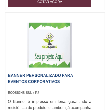
COTAR AGORA
e serviços. Esses displays podem ser
interativos, itinerantes iluminados e fabricados
com inúmeros materiais e para diversos
lugares: Chão, Balcão, Parede, Carona, Leds,
Entre outros. Os principais objetivos deste
display Os displays personalizados são
eficientes expositores e....
BANNER PERSONALIZADO PARA
EVENTOS CORPORATIVOS
ECOSIGNS SUL
/ RS
O Banner é impresso em lona, garantindo a
resistência do produto, e também já acompanha