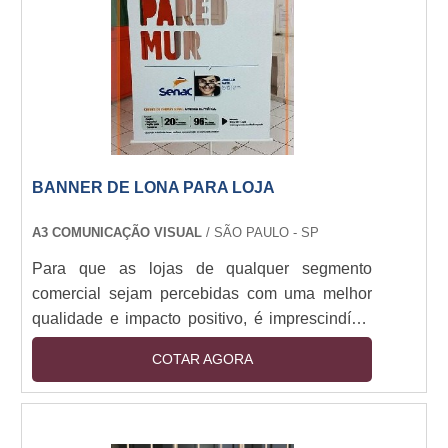
paredes. Deve-se atenção para display acrílico
onde comprar, pela....
BANNER DE LONA PARA LOJA
A3 COMUNICAÇÃO VISUAL
/ SÃO PAULO - SP
Para que as lojas de qualquer segmento
comercial sejam percebidas com uma melhor
qualidade e impacto positivo, é imprescindível
que as mesmas contem com a colocação do
COTAR AGORA
banner de lona para loja em suas sedes físicas.
Trata-se de um material ilustrativo de qualidade
que é costumeiramente formado por PVC,
substância das mais versáteis e rígidas no