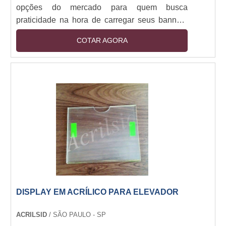
opções do mercado para quem busca
praticidade na hora de carregar seus banners
para todos os lugares. Com o equipamento,
COTAR AGORA
banner fica enrolado dentro de um
compartimento em formato cilíndrico e, ao ser
exposto, basta desenrolá-lo e fixá-lo em um
local. A usabilidade é extensa, podendo ocorrer
em apresentações, aniversários, casamentos, e
muitas outras situações.Detalhes importantes
do materialO porta ba....
DISPLAY EM ACRÍLICO PARA ELEVADOR
ACRILSID
/ SÃO PAULO - SP