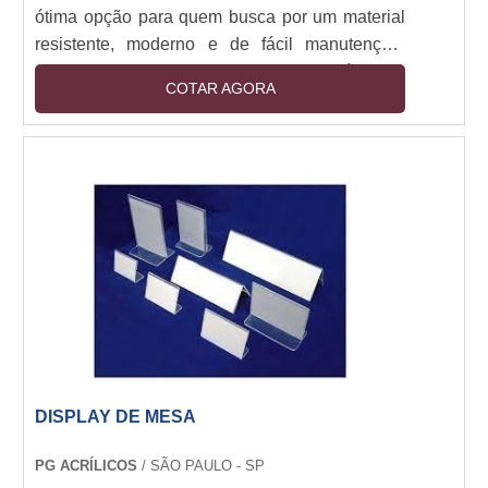
ótima opção para quem busca por um material
resistente, moderno e de fácil manutenção.
Estes displays são fabricados em acrílico de
COTAR AGORA
alta qualidade, o que garante durabilidade e
resistência ao tempo. Além disso, são leves e
fáceis de transportar, o que os torna ideais para
uso em mesas de trabalho, conferências e
outros ambientes. Se você está procurando por
um display em acrílico para mesa, não deixe de
conferir as opções disponíveis no mercado.
DISPLAY DE MESA
PG ACRÍLICOS
/ SÃO PAULO - SP