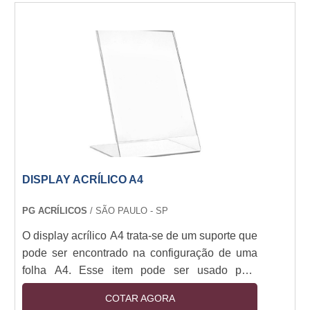
especiais. Os usos para o display em acrílico
informativo é destinado a lojas, clínicas,
shoppings, hospitais entre outros. A escolha por
este display é o fato dele ser uma peça simples,
este....
DISPLAY ACRÍLICO A4
PG ACRÍLICOS
/ SÃO PAULO - SP
O display acrílico A4 trata-se de um suporte que
pode ser encontrado na configuração de uma
folha A4. Esse item pode ser usado para
divulgação de materiais de comunicação
COTAR AGORA
interna e externa, como divulgação de serviços,