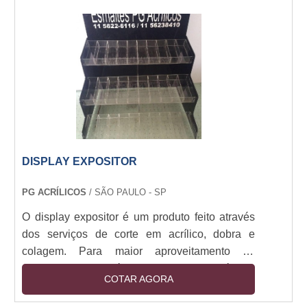
recepções, divulgações internas e externas.
Alta durabilidade, visual impactante, fácil
instalação. Cores vivas, prazo ágil, acabamento
reforçado para maior resistência.
DISPLAY EXPOSITOR
PG ACRÍLICOS
/ SÃO PAULO - SP
O display expositor é um produto feito através
dos serviços de corte em acrílico, dobra e
colagem. Para maior aproveitamento de
material, o corte é feito a laser através de
COTAR AGORA
máquinas modernas, assim como, no serviço
de colagem do material, são usadas colas