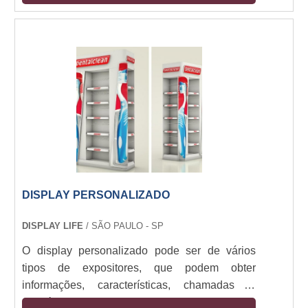
comunicados, avisos e datas. Esse tipo de
display pode ser colocado sobre superfícies,
como mesas, balcões, recepções, hospitais,
elevadores e quadros de avisos, ou então
instalado em paredes. Quando usado em
paredes, o display ....
DISPLAY PERSONALIZADO
DISPLAY LIFE
/ SÃO PAULO - SP
O display personalizado pode ser de vários
tipos de expositores, que podem obter
informações, características, chamadas e,
também, promoções e campanhas de produtos