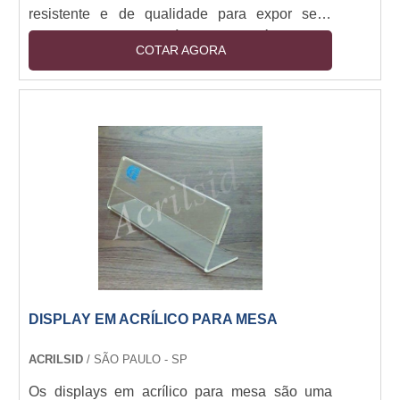
resistente e de qualidade para expor seus
produtos. O display acrílico de mesa é fabricado
COTAR AGORA
em acrílico de alta qualidade, o que garante
resistência e durabilidade. Além disso, o
display acrílico de mesa é leve e fácil de
transportar, o que o torna ideal para exposições
e feiras. O display acrílico de mesa também é
versátil, pois pode ser usado para expor
diversos tipos de produtos, como livros,
brinquedos, roupas, entre outros.
DISPLAY EM ACRÍLICO PARA MESA
ACRILSID
/ SÃO PAULO - SP
Os displays em acrílico para mesa são uma