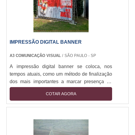
IMPRESSÃO DIGITAL BANNER
A3 COMUNICAÇÃO VISUAL
/ SÃO PAULO - SP
A impressão digital banner se coloca, nos
tempos atuais, como um método de finalização
dos mais importantes a marcar presença na
composição destas peças. Uma vez que os
COTAR AGORA
banners são absolutamente úteis e funcionais
para eventos, exposições de marcas,
promoções e demais marcações de presença
em fachadas de loja, por exemplo, o
equipamento deve ser bem finalizado para que
os usuários que o observem tenham a melhor