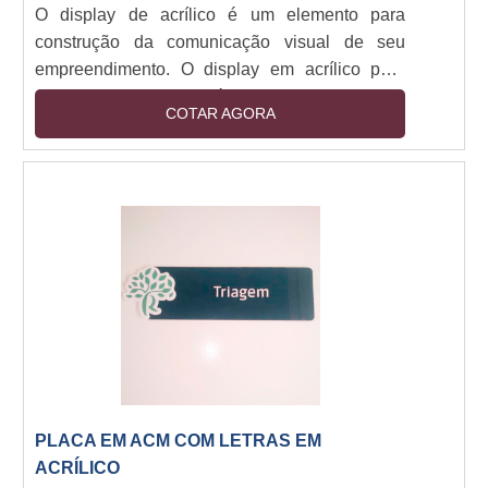
O display de acrílico é um elemento para
construção da comunicação visual de seu
empreendimento. O display em acrílico para
elevador mais comum é o do tipo “porta folha”.
COTAR AGORA
As utilizações também são diversas, que o
possibilita ser aproveitado para a indicação de
informações ou avisos relacionados ao prédio,
condomínio e outros, bem como para algum tipo
de propaganda, podendo ser utilizado em
elevadores de ambientes corporativos e
residenciais.Co....
PLACA EM ACM COM LETRAS EM
ACRÍLICO