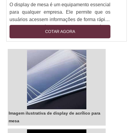
O display de mesa é um equipamento essencial
para qualquer empresa. Ele permite que os
usuários acessem informações de forma rápida
e eficiente, além de oferecer uma ótima
COTAR AGORA
experiência de usuário. O display de mesa é
ideal para qualquer ambiente de trabalho, pois
é resistente, versátil e oferece uma ótima
qualidade de imagem. Além disso, ele é fácil de
instalar e configurar, o que torna ainda mais
prático para usuários de todos os níveis.
Imagem ilustrativa de display de acrílico para
mesa