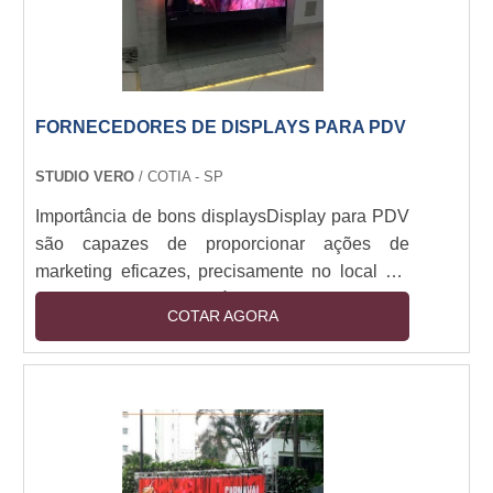
FORNECEDORES DE DISPLAYS PARA PDV
STUDIO VERO
/ COTIA - SP
Importância de bons displaysDisplay para PDV
são capazes de proporcionar ações de
marketing eficazes, precisamente no local em
que o consumidor estará presente. Deste modo,
COTAR AGORA
é possível apresentar um produto ou serviço de
modo dinâmico e com a garantia de que os
consumidores serão atingidos, gerando assim
lucro para a marca.Diversidade em
expositoresFornecedores de displays para pdv
podem oferecer diversos tipos deste produto, é
possível citar o....