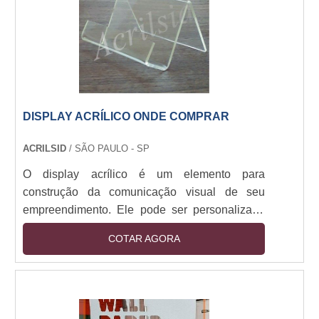
percepção não somente sobre o ba....
DISPLAY ACRÍLICO ONDE COMPRAR
ACRILSID
/ SÃO PAULO - SP
O display acrílico é um elemento para
construção da comunicação visual de seu
empreendimento. Ele pode ser personalizado
de acordo com a finalidade que serão usados,
COTAR AGORA
com diversas opções de cores e tamanhos, com
logo ou qualquer outro tipo de arte por meio de
adesivagem, impressão UV, serigrafia ou
impressão a laser. Esse produto pode ser
encontrado em hotéis, elevadores, mesas e