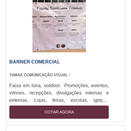
melhor dos sentidos, sendo a melhor presença
nestas aplicações.Características do banner de
lona par....
BANNER COMERCIAL
YAMAX COMUNICAÇÃO VISUAL
/
Faixa em lona, outdoor. Promoções, eventos,
vitrines, recepções, divulgações internas e
externas. Lojas, feiras, escolas, igrejas,
empresas de todos os portes. Impressos em
COTAR AGORA
lona de até 1,60M com bastões e cordão.
Impressão digital em alta resolução. Sendo
utilizado em: Promoções, eventos, vitrines,