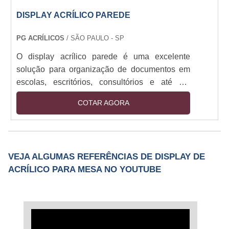
DISPLAY ACRÍLICO PAREDE
PG ACRÍLICOS
/ SÃO PAULO - SP
O display acrílico parede é uma excelente
solução para organização de documentos em
escolas, escritórios, consultórios e até em
elevadores. O display pode ser fabricado em
COTAR AGORA
qualquer tamanho para acomodar diferentes
documentos de acordo com a necessidade de
cada cliente. Além disso, as cores de
acabamento também são personalizadas e
VEJA ALGUMAS REFERÊNCIAS DE DISPLAY DE
podem conter o logo da empresa.A organização
ACRÍLICO PARA MESA NO YOUTUBE
de informações que circulam num ambiente de
trabalho é fundamental, p....