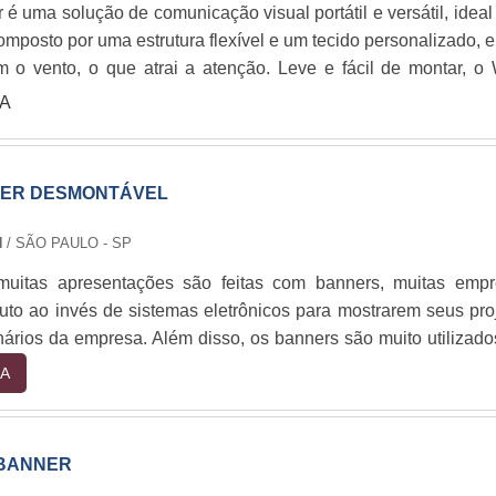
é uma solução de comunicação visual portátil e versátil, ideal
omposto por uma estrutura flexível e um tecido personalizado, e
 o vento, o que atrai a atenção. Leve e fácil de montar, o
opção eficaz e de baixo custo para publicidade e sinalizaç
A
 de venda e feiras.
NER DESMONTÁVEL
N
/ SÃO PAULO - SP
uitas apresentações são feitas com banners, muitas emp
duto ao invés de sistemas eletrônicos para mostrarem seus pro
nários da empresa. Além disso, os banners são muito utilizad
 de faculdade, principalmente nas apresentações de TCC,
A
r qualidade diferenciada. Um porta banner pode ser desmont
om que seja facilmente transportado para ser u....
 BANNER