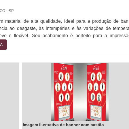
clientes a tomar as melhores decisões para suas necessidad
e você está procurando por soluções de placa livre para sua emp
CO - SP
to conosco hoje para saber mais sobre como podemos ajudar.
m material de alta qualidade, ideal para a produção de ban
ncia ao desgaste, às intempéries e às variações de tempera
eve e flexível. Seu acabamento é perfeito para a impress
os, garantindo a qualidade e durabilidade do produto. Os ba
A
ão ideais para divulgação de eventos, promoções, campa
 e muito mais. Se você precisa de um banner resistente
ona sp é a melhor opção.
Imagem ilustrativa de banner com bastão