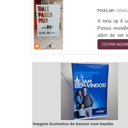
ajudar nossos 
placa livre. S
PIXELAR
/ OSAS
entre em conta
A lona sp é u
Possui resistê
além de ser l
imagens e text
COTAR AGOR
em lona sp s
publicitárias
qualidade, a l
Imagem ilustrativa de banner com bastão