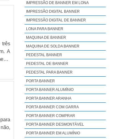
IMPRESSÃO DE BANNER EM LONA
IMPRESSÃO DIGITAL BANNER
IMPRESSÃO DIGITAL DE BANNER
LONA PARA BANNER
MAQUINA DE BANNER
 três
MAQUINA DE SOLDA BANNER
em. A
PEDESTAL BANNER
mento
PEDESTAL DE BANNER
presa
PEDESTAL PARA BANNER
ys em
PORTA BANNER
PORTA BANNER ALUMÍNIO
PORTA BANNER ARANHA
PORTA BANNER COM GARRA
PORTA BANNER COMPRAR
 para
PORTA BANNER DESMONTÁVEL
 não,
PORTA BANNER EM ALUMÍNIO