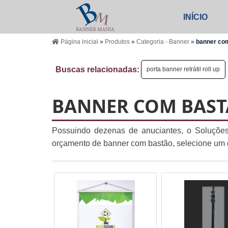
INÍCIO
Página inicial
»
Produtos
»
Categoria - Banner
»
banner co
Buscas relacionadas:
porta banner retrátil roll up
BANNER COM BAS
Possuindo dezenas de anuciantes, o Soluções
orçamento de banner com bastão, selecione um d