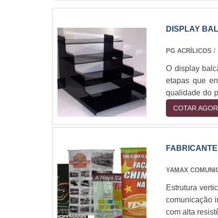
DISPLAY BA
PG ACRÍLICOS
/
O display balc
etapas que en
qualidade do p
as normas de q
COTAR AGOR
em parte deter
acrílico é o de
FABRICANTE
YAMAX COMUNI
Estrutura ver
comunicação in
com alta resist