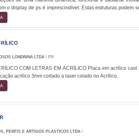
om o display de ps é imprescindível. Estas estruturas podem s
atos (como apoiadas em hastes) e, de quebra, também po
A
parente. Neste último caso, inclusive, o display ps cristal é u
ositivamente impactantes a marcar pres....
RÍLICO
OSOS LONDRINA LTDA
/ PR
ÍLICO COM LETRAS EM ACRÍLICO Placa em acrílico cast
icação acrílico 3mm cortado a laser colado no Acrílico.
A
ER
OS, PERFIS E ARTIGOS PLASTICOS LTDA
/