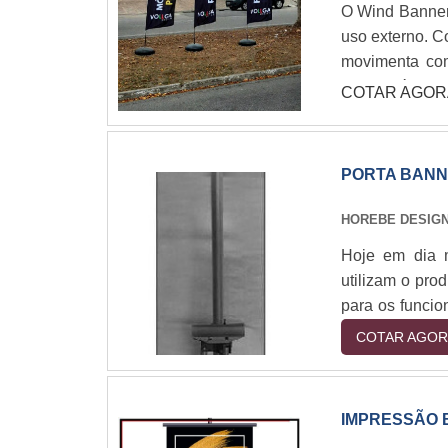
O Wind Banner 
uso externo. C
movimenta com
Banner é uma 
COTAR AGOR
eventos, pontos
PORTA BAN
HOREBE DESIG
Hoje em dia m
utilizam o pro
para os funcio
apresentações
COTAR AGOR
esses devem te
fazendo assim c
IMPRESSÃO