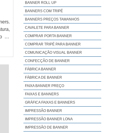
es de
BANNER ROLL UP
resa,
BANNERS COM TRIPÉ
BANNERS PREÇOS TAMANHOS
ners.
CAVALETE PARA BANNER
tura,
COMPRAR PORTA BANNER
ão de
nners
COMPRAR TRIPÉ PARA BANNER
nhas
COMUNICAÇÃO VISUAL BANNER
 e de
CONFECÇÃO DE BANNER
FÁBRICA BANNER
FÁBRICA DE BANNER
FAIXA BANNER PREÇO
FAIXAS E BANNERS
GRÁFICA FAIXAS E BANNERS
IMPRESSÃO BANNER
IMPRESSÃO BANNER LONA
IMPRESSÃO DE BANNER