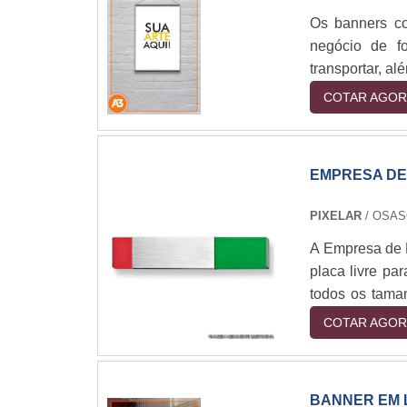
Os banners c
negócio de fo
transportar, a
que sejam usad
COTAR AGOR
reunião. Seu 
dure por muito
seu negócio, o
EMPRESA DE
PIXELAR
/ OSAS
A Empresa de 
placa livre pa
todos os tama
equipe de prof
COTAR AGOR
clientes obten
de placas livr
gestão de pla
BANNER EM 