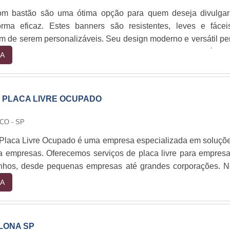
om bastão são uma ótima opção para quem deseja divulgar
rma eficaz. Estes banners são resistentes, leves e fáce
lém de serem personalizáveis. Seu design moderno e versátil pe
os em diversos ambientes, desde eventos ao ar livre até sal
A
material resistente e durável garante que seu banner com b
 tempo. Se você está procurando por uma maneira eficaz de div
s banners com bastão são a solução ideal.
 PLACA LIVRE OCUPADO
CO - SP
Placa Livre Ocupado é uma empresa especializada em soluçõ
ra empresas. Oferecemos serviços de placa livre para empres
nhos, desde pequenas empresas até grandes corporações. 
issionais altamente qualificados trabalha para garantir que n
A
ham o melhor serviço possível. Nossos serviços incluem a cr
es, a instalação de placas livres, a manutenção de placas livre
cas livres. Além disso, oferecemos serviços de consultoria
LONA SP