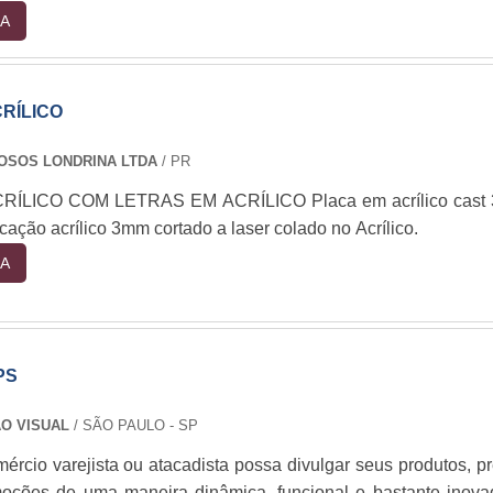
A
RÍLICO
OSOS LONDRINA LTDA
/ PR
ÍLICO COM LETRAS EM ACRÍLICO Placa em acrílico cast
icação acrílico 3mm cortado a laser colado no Acrílico.
A
PS
O VISUAL
/ SÃO PAULO - SP
ércio varejista ou atacadista possa divulgar seus produtos, p
oções de uma maneira dinâmica, funcional e bastante inova