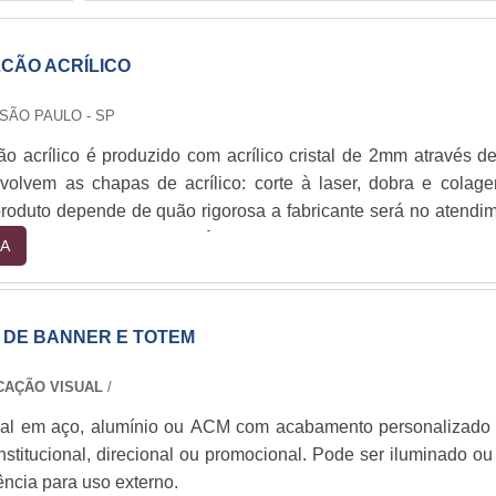
LCÃO ACRÍLICO
 SÃO PAULO - SP
ão acrílico é produzido com acrílico cristal de 2mm através de
volvem as chapas de acrílico: corte à laser, dobra e colag
roduto depende de quão rigorosa a fabricante será no atendi
ualidade durante essas três etapas, por isso a escolha da em
A
mina a qualidade do produto.O grande diferencial dos displa
sign moderno que esse item confere,....
 DE BANNER E TOTEM
CAÇÃO VISUAL
/
tical em aço, alumínio ou ACM com acabamento personalizado
stitucional, direcional ou promocional. Pode ser iluminado ou
ência para uso externo.