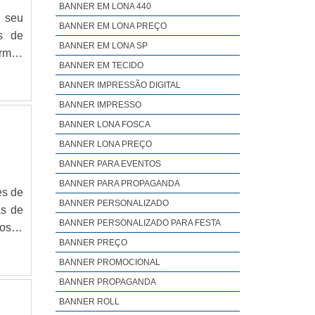
BANNER EM LONA 440
 seu
BANNER EM LONA PREÇO
is de
BANNER EM LONA SP
rmite
BANNER EM TECIDO
as de
BANNER IMPRESSÃO DIGITAL
astão
ulgar
BANNER IMPRESSO
BANNER LONA FOSCA
BANNER LONA PREÇO
BANNER PARA EVENTOS
BANNER PARA PROPAGANDA
es de
BANNER PERSONALIZADO
as de
BANNER PERSONALIZADO PARA FESTA
Nossa
BANNER PREÇO
ossos
iação
BANNER PROMOCIONAL
s e a
BANNER PROPAGANDA
 para
BANNER ROLL