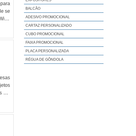
EXPOSITORES
 para
BALCÃO
le se
ADESIVO PROMOCIONAL
 Wind
CARTAZ PERSONALIZADO
ão em
CUBO PROMOCIONAL
FAIXA PROMOCIONAL
PLACA PERSONALIZADA
RÉGUA DE GÔNDOLA
resas
jetos
os em
 onde
ável,