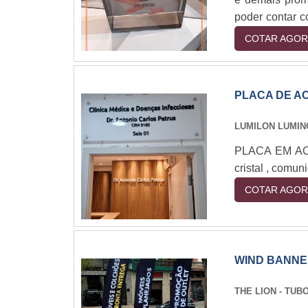
poder contar c
diversos form
COTAR AGOR
coloração trans
modelos mais p
PLACA DE AC
LUMILON LUMIN
PLACA EM ACR
cristal , comun
COTAR AGOR
WIND BANN
THE LION - TUB