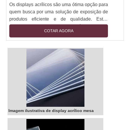
Os displays acrílicos são uma ótima opção para
quem busca por uma solução de exposição de
produtos eficiente e de qualidade. Estes
displays são fabricados em acrílico, material
COTAR AGORA
resistente e de alta durabilidade, que permite a
criação de peças com design moderno e
atraente. Além disso, os displays acrílicos são
leves e fáceis de transportar, o que torna a
montagem e desmontagem mais prática. Se
você está procurando por uma solução de
exposição de produtos de qualidade, os
displays acrílicos são a escolha certa.
Imagem ilustrativa de display acrílico mesa