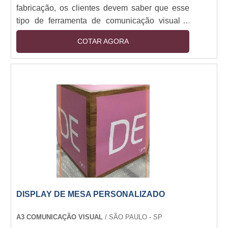
fabricação, os clientes devem saber que esse
tipo de ferramenta de comunicação visual é
muito importante para que as vendas no seu
COTAR AGORA
estabelecimento melhorem.VANTAGENS NA
UTILIZAÇÃO DE DISPLAYS Organização do
produto no PDV. Com uma loja organizada, o
cliente conseguirá achar os produtos com maior
facilidade, Com bons displays, a exposição dos
produtos no ponto de venda será melhor.
Abundância de produto f....
DISPLAY DE MESA PERSONALIZADO
A3 COMUNICAÇÃO VISUAL
/ SÃO PAULO - SP