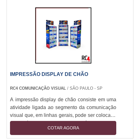
parede pode ser fabricado com diversos
materiais como por exemplo: Madeira, Metais,
Acrílico, Revestimentos, Entre outros.Principais
benef....
IMPRESSÃO DISPLAY DE CHÃO
RC4 COMUNICAÇÃO VISUAL
/ SÃO PAULO - SP
A impressão display de chão consiste em uma
atividade ligada ao segmento da comunicação
visual que, em linhas gerais, pode ser colocada
em prática com base em três diferentes
COTAR AGORA
métodos. São eles: Impressão digital,
Impressão eco-solvente, Impressão a laser.As