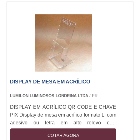
funções das impressões do displayJá no que
diz respeito à função que deve ser cumprida por
uma impressão como esta, a informação fica
por conta de que os apliques devem, acima de
qualquer....
DISPLAY DE MESA EM ACRÍLICO
LUMILON LUMINOSOS LONDRINA LTDA
/ PR
DISPLAY EM ACRÍLICO QR CODE E CHAVE
PIX Display de mesa em acrílico formato L, com
adesivo ou letra em alto relevo com
informações QR Code e Chave PIX.
COTAR AGORA