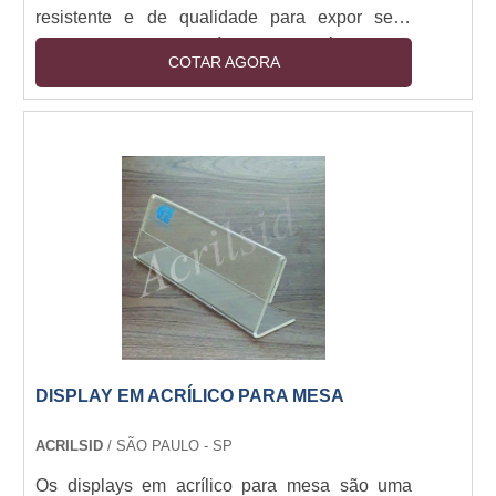
resistente e de qualidade para expor seus
produtos. O display acrílico de mesa é fabricado
COTAR AGORA
em acrílico de alta qualidade, o que garante
resistência e durabilidade. Além disso, o
display acrílico de mesa é leve e fácil de
transportar, o que o torna ideal para exposições
e feiras. O display acrílico de mesa também é
versátil, pois pode ser usado para expor
diversos tipos de produtos, como livros,
brinquedos, roupas, entre outros.
DISPLAY EM ACRÍLICO PARA MESA
ACRILSID
/ SÃO PAULO - SP
Os displays em acrílico para mesa são uma