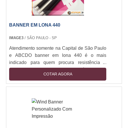
BANNER EM LONA 440
IMAGE3
/ SÃO PAULO - SP
Atendimento somente na Capital de São Paulo
e ABCDO banner em lona 440 é o mais
indicado para quem procura resistência e
durabilidade. O banner em lona é uma das
COTAR AGORA
peças publicitárias mais eficientes para serem
instaladas em amplos locais com grande
transitação de pessoas como: Feiras, Eventos,
Fachadas de salas comerciais, Entre outros.A
praticidade de transporte do banner faz dele
uma das opções mais solicitadas para quem
deseja não apenas ....