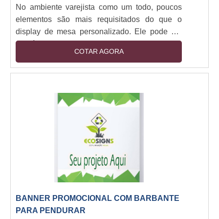
No ambiente varejista como um todo, poucos
elementos são mais requisitados do que o
display de mesa personalizado. Ele pode ser
incluído em mesas de restaurantes, bares,
COTAR AGORA
lanchonetes ou, se for o caso, também marcar
presença destacada em recepções de hotéis e
demais espaços desse tipo.Suas estruturas
podem ser configuradas por PVC, ACM ou
sulfite convencional. Também é comum que as
peças sejam envoltas em uma superfície de
acrílico com o intuit....
BANNER PROMOCIONAL COM BARBANTE
PARA PENDURAR