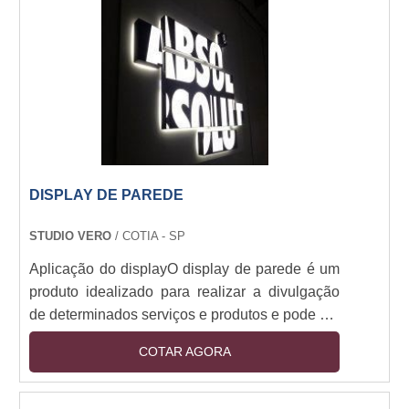
qualidade e eficiência na visibilidade do
anúncio onde é veiculado.Listagem de
benefícios no uso do display....
DISPLAY DE PAREDE
STUDIO VERO
/ COTIA - SP
Aplicação do displayO display de parede é um
produto idealizado para realizar a divulgação
de determinados serviços e produtos e pode ser
instalado em diversos lugares como, por
COTAR AGORA
exemplo, na parede de pontos de vendas, lojas,
eventos e em agências.Fabricação
produtoAlém de toda versatilidade o display de