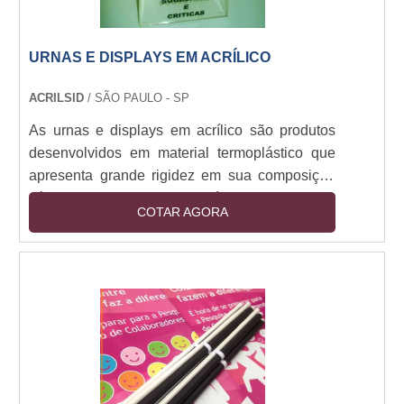
URNAS E DISPLAYS EM ACRÍLICO
ACRILSID
/ SÃO PAULO - SP
As urnas e displays em acrílico são produtos
desenvolvidos em material termoplástico que
apresenta grande rigidez em sua composição
sólida, formada por um polímero. A estrutura
COTAR AGORA
dos produtos tem espessura de 3 mm e
medidas de 30 cm de altura, 20 cm de base e
15 cm de tampa, mas também podem ser feitas
sob medida, encomendadas pelo cliente. O
objeto conta também com fechos para colocar
cadeados e dobradiças.Mais informações sobre
o acrílico, mat....