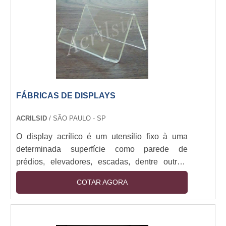
portes, por rádios, companhias de cinema etc. A
intenção do serviço....
FÁBRICAS DE DISPLAYS
ACRILSID
/ SÃO PAULO - SP
O display acrílico é um utensílio fixo à uma
determinada superfície como parede de
prédios, elevadores, escadas, dentre outras,
nos quais se colocam os folders que seriam
COTAR AGORA
entregues a qualquer pessoa, reduzindo o
custo de pessoal. É um bom instrumento de
comunicação visual, atente-se como são feitos
nas fábricas de displays para que tenha