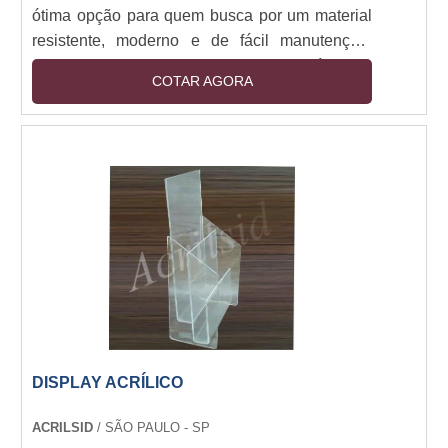
ótima opção para quem busca por um material
resistente, moderno e de fácil manutenção.
Estes displays são fabricados em acrílico de
COTAR AGORA
alta qualidade, o que garante durabilidade e
resistência ao tempo. Além disso, são leves e
fáceis de transportar, o que os torna ideais para
uso em mesas de trabalho, conferências e
outros ambientes. Se você está procurando por
um display em acrílico para mesa, não deixe de
conferir as opções disponíveis no mercado.
DISPLAY ACRÍLICO
ACRILSID
/ SÃO PAULO - SP