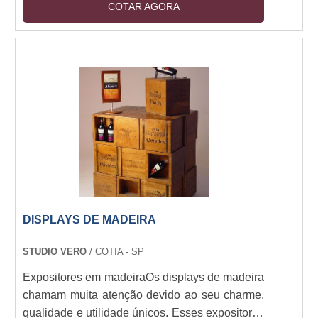
COTAR AGORA
produtos e lançar novas tendências de suas
marcas através do display. Nesse serviço a
gráfica irá realizar toda a comunicação visual
que o display irá apresentar e pode
desenvolver uma arte nova, única e moderna
ou conformar a arte com o projeto artístico do
cliente já pronto.Customizaçã....
DISPLAYS DE MADEIRA
STUDIO VERO
/ COTIA - SP
Expositores em madeiraOs displays de madeira
chamam muita atenção devido ao seu charme,
qualidade e utilidade únicos. Esses expositores