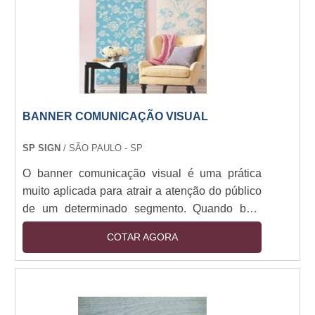
BANNER COMUNICAÇÃO VISUAL
SP SIGN
/ SÃO PAULO - SP
O banner comunicação visual é uma prática
muito aplicada para atrair a atenção do público
de um determinado segmento. Quando bem
planejados e executados, os banners são muito
COTAR AGORA
eficientes e possuem um valor extremamente
acessível, gerando uma excelente relação entre
custo e benefício.Utilização do bannerO banner
comercial é utilizado por
microempreendedores, empresas de todos os