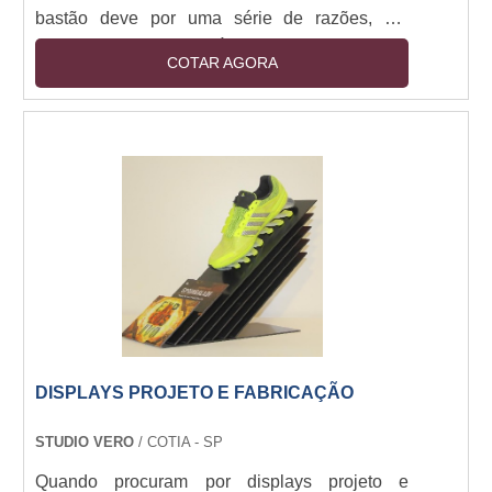
bastão deve por uma série de razões, ser
resistente e de fácil aplicação. Para
COTAR AGORA
confraternizações, eventos corporativos, festas
de aniversário e demais espaços desse tipo, o
banner é de essencial colocação nas paredes
para que os ambientes sejam identificados e
mais do que isso, possuem informações
relevantes sobre os serviços, produtos, entre
outros.Mais in....
DISPLAYS PROJETO E FABRICAÇÃO
STUDIO VERO
/ COTIA - SP
Quando procuram por displays projeto e