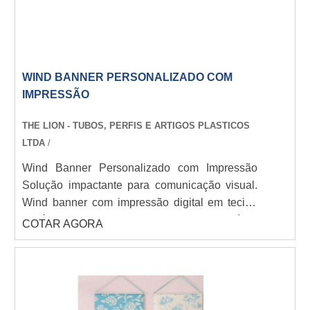
WIND BANNER PERSONALIZADO COM
IMPRESSÃO
THE LION - TUBOS, PERFIS E ARTIGOS PLASTICOS
LTDA
/
Wind Banner Personalizado com Impressão
Solução impactante para comunicação visual.
Wind banner com impressão digital em tecido
poliéster, estrutura em fibra de vidro/alumínio.
COTAR AGORA
Formatos gota, pena e retangular (2m a 5m).
Bases fixas, cruzadas ou com lastro. THE LION
- Personalização completa com sua arte, cores
vibrantes e alta durabilidade para eventos e
PDV.