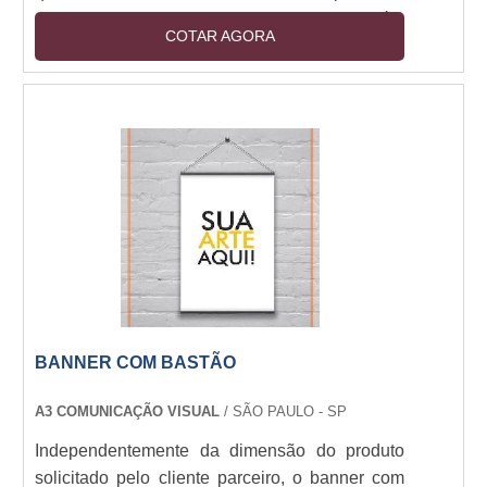
são produzidos neste tipo de material também
COTAR AGORA
podem ser fabricados em diversos formatos,
dimensões e recursos construtivos, gerando
peças de diversos efeitos estéticos.Benefícios
do produtoPor esse motivo, os displays em
madeira podem ser produzidos, também, de
forma personalizada e customizada. São peças
que p....
BANNER COM BASTÃO
A3 COMUNICAÇÃO VISUAL
/ SÃO PAULO - SP
Independentemente da dimensão do produto
solicitado pelo cliente parceiro, o banner com