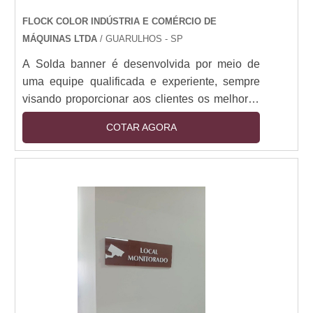
FLOCK COLOR INDÚSTRIA E COMÉRCIO DE
MÁQUINAS LTDA
/ GUARULHOS - SP
A Solda banner é desenvolvida por meio de
uma equipe qualificada e experiente, sempre
visando proporcionar aos clientes os melhores
resultados do mercado. De alta qualidade, a
COTAR AGORA
Solda banner uni tecnologia, eficiência e
garantia de uma empresa há mais de 25 anos
no mercado.A Solda banner é uma máquina
muito utilizada no mercado de sinalização para
soldar qualquer material termoplástico, como
lonas de PVC, lonas back light, lonas front light,
lon....