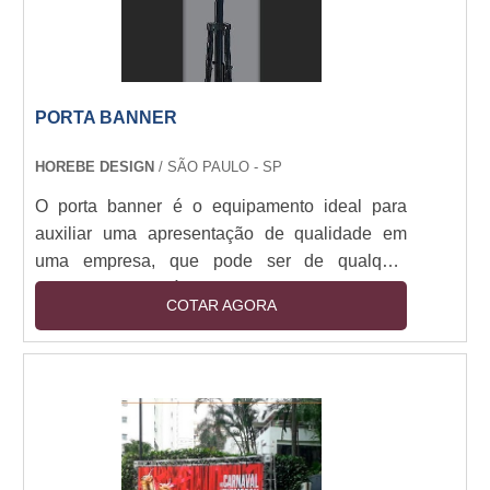
PORTA BANNER
HOREBE DESIGN
/ SÃO PAULO - SP
O porta banner é o equipamento ideal para
auxiliar uma apresentação de qualidade em
uma empresa, que pode ser de qualquer
segmento imaginável, com objetivo de divulgar
COTAR AGORA
muitas informações importantes. Se o produto
estiver em seu estado positivo, ele dificilmente
apresentará falhas.Especificações do produtoO
material geralmente é fabricado em alumínio,
por conta de sua leveza, que pode ser
movimentado com facilidade. É muito
importante ressaltar....