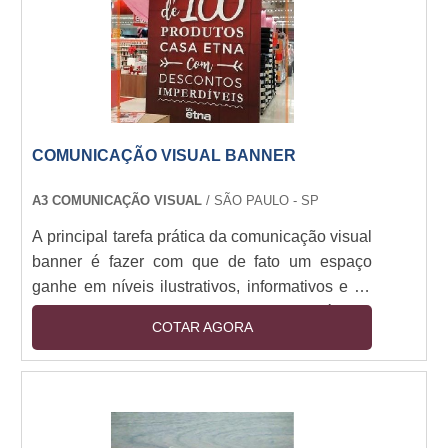
percepção não somente sobre o ba....
COMUNICAÇÃO VISUAL BANNER
A3 COMUNICAÇÃO VISUAL
/ SÃO PAULO - SP
A principal tarefa prática da comunicação visual
banner é fazer com que de fato um espaço
ganhe em níveis ilustrativos, informativos e de
identificação propriamente dita. Através da
COTAR AGORA
colocação de um banner que pode ser formado
por PVC, ACM ou qualquer outro elemento de
formatação similar, esta comunicação visa ser
completa em todos os níveis para que
ambientes corporativos, de eventos, reuniões,