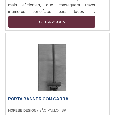
mais eficientes, que conseguem trazer
inúmeros benefícios para todos os
estabelecimentos que fazem sua utilização é o
COTAR AGORA
display PDV. Os displays podem ser
produzidos em diversos tamanhos, formatos e
cores. Com eles é possível chamar a atenção
de clientes para que estes se sintam atraídos
pelos produtos que a empresa oferece. Os
displays podem ser utilizados em diversos
estabelecimentos, por exemplo: Shop....
PORTA BANNER COM GARRA
HOREBE DESIGN
/ SÃO PAULO - SP