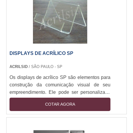
palestras e demais tipos de convenções se
benefic....
DISPLAYS DE ACRÍLICO SP
ACRILSID
/ SÃO PAULO - SP
Os displays de acrílico SP são elementos para
construção da comunicação visual de seu
empreendimento. Ele pode ser personalizado
de acordo com a finalidade que serão usados,
COTAR AGORA
com diversas opções de cores e tamanhos, com
logo ou qualquer outro tipo de arte por meio de
adesivagem, impressão UV, serigrafia ou
impressão a laser. Esse produto pode ser