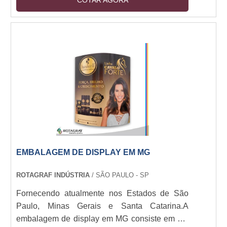
COTAR AGORA
também investir em displays para expor os
produtos. Os displays são ótimas ferramentas
para que a “distância” entre cliente e empresa
diminua.Um dos pontos principais, que poderá
influenciar diretamente na qualidade dos
produtos oferecidos, é o distribuidor que
oferecerá os di....
EMBALAGEM DE DISPLAY EM MG
ROTAGRAF INDÚSTRIA
/ SÃO PAULO - SP
Fornecendo atualmente nos Estados de São
Paulo, Minas Gerais e Santa Catarina.A
embalagem de display em MG consiste em um