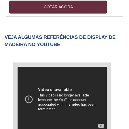
produto que possui aplicações voltadas para o
COTAR AGORA
armazenamento de dispositivos prontos para
serem oferecidos em ambientes atacadistas e,
sobretudo, varejistas. Como um de seus
preliminares diferenciais, esse material é
VEJA ALGUMAS REFERÊNCIAS DE DISPLAY DE
passível de ser transportado até o ponto de
MADEIRA NO YOUTUBE
venda em que os produtos que armazena em
seu sistema de interno s....