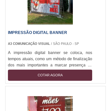
IMPRESSÃO DIGITAL BANNER
A3 COMUNICAÇÃO VISUAL
/ SÃO PAULO - SP
A impressão digital banner se coloca, nos
tempos atuais, como um método de finalização
dos mais importantes a marcar presença na
composição destas peças. Uma vez que os
COTAR AGORA
banners são absolutamente úteis e funcionais
para eventos, exposições de marcas,
promoções e demais marcações de presença
em fachadas de loja, por exemplo, o
equipamento deve ser bem finalizado para que
os usuários que o observem tenham a melhor