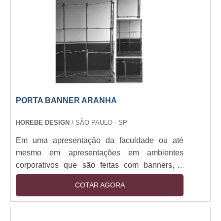
encontrado em hotéis, elevadores, mesas e
paredes. Conheça a lista com mais benefícios
do produto B....
PORTA BANNER ARANHA
HOREBE DESIGN
/ SÃO PAULO - SP
Em uma apresentação da faculdade ou até
mesmo em apresentações em ambientes
corporativos que são feitas com banners, é
muito importante que algum adereço o segure
COTAR AGORA
para que a pessoa responsável pela
apresentação consiga ficar livre para interagir
com seus espectadores.Pensando nisso foram