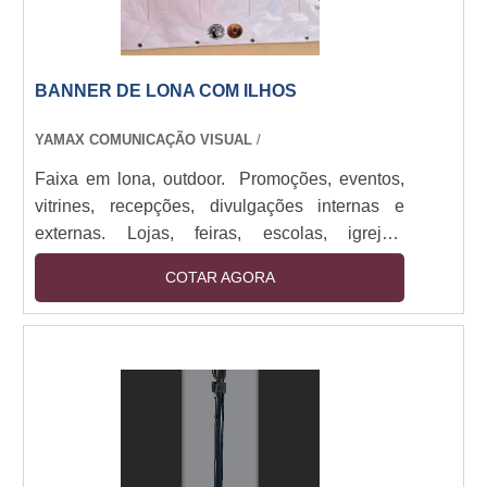
BANNER DE LONA COM ILHOS
YAMAX COMUNICAÇÃO VISUAL
/
Faixa em lona, outdoor. Promoções, eventos,
vitrines, recepções, divulgações internas e
externas. Lojas, feiras, escolas, igrejas,
empresas de todos os portes. Impressos em
COTAR AGORA
lona de até 1,60M com bastões e cordão.
Impressão digital em alta resolução. Sendo
utilizado em: Promoções, eventos, vitrines,
recepções, divulgações internas e externas.
Alta durabilidade, visual impactante, fácil
instalação. Cores vivas, prazo ágil, acabamento
reforçado para maior resistência.