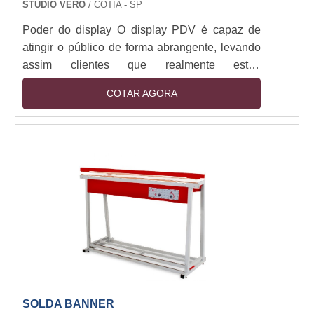
STUDIO VERO
/ COTIA - SP
Poder do display O display PDV é capaz de
atingir o público de forma abrangente, levando
assim clientes que realmente estão
interessados nos produtos e serviços da marca.
COTAR AGORA
Investir em um display para PDV surpreende
quem passar pelo estabelecimento, loja,
shopping ou showroom. É possível também
instalar mais de um display em seu
estabelecimento, aumentando ainda mais o
poder de venda. Tipos de displays Existem
diversos tipos de displays, cada um....
SOLDA BANNER