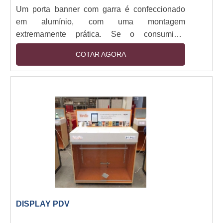
Um porta banner com garra é confeccionado
em alumínio, com uma montagem
extremamente prática. Se o consumidor
trabalhar com eventos, ele com certeza já
COTAR AGORA
precisou ou ainda vai precisar de um. O
material possui tecnologia encantadora e é
utilizado em diversos eventos, valorizando a
marca, patrocinadores ou comemorações
especiais.Locais que fazem uso do porta
banner com garra Casamentos, Coletiva de
Imprensa, Lançamentos, Sessões fotográficas,
....
DISPLAY PDV