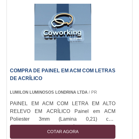
desenvolvidos equipamentos para ajudar nessa
tarefa. São chamados de porta banners. O porta
banner aranha é um tipo de tripé muito fácil de
ser montado e tran....
COMPRA DE PAINEL EM ACM COM LETRAS
DE ACRÍLICO
LUMILON LUMINOSOS LONDRINA LTDA
/ PR
PAINEL EM ACM COM LETRA EM ALTO
RELEVO EM ACRÍLICO Painel em ACM
Poliester 3mm (Lamina 0,21) com
letreiro/logomarca em acrílico 3mm cristal
COTAR AGORA
cortado a laser e adesivado nas cores da