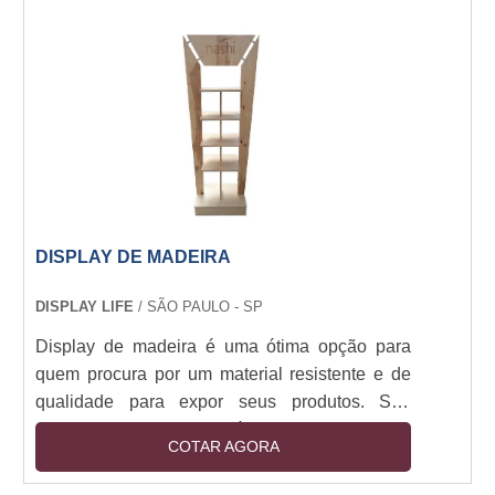
seu estilo e às necessidades de seu negócio.
Seja para expor produtos, serviços ou
informações, o display de madeira é a escolha
certa.
DISPLAY DE MADEIRA
DISPLAY LIFE
/ SÃO PAULO - SP
Display de madeira é uma ótima opção para
quem procura por um material resistente e de
qualidade para expor seus produtos. Seu
design moderno e versátil permite que seja
COTAR AGORA
usado em diversos ambientes, desde lojas até
escritórios. Além disso, é possível personalizar