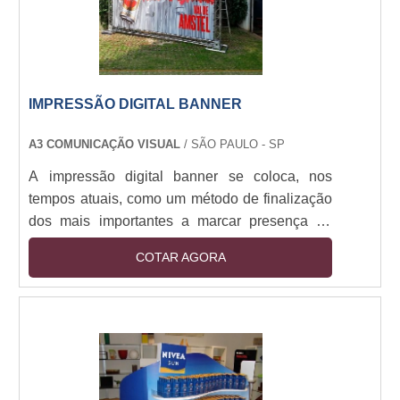
IMPRESSÃO DIGITAL BANNER
A3 COMUNICAÇÃO VISUAL
/ SÃO PAULO - SP
A impressão digital banner se coloca, nos
tempos atuais, como um método de finalização
dos mais importantes a marcar presença na
composição destas peças. Uma vez que os
COTAR AGORA
banners são absolutamente úteis e funcionais
para eventos, exposições de marcas,
promoções e demais marcações de presença
em fachadas de loja, por exemplo, o
equipamento deve ser bem finalizado para que
os usuários que o observem tenham a melhor
percepção não somente sobre o ba....