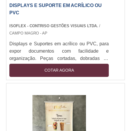
DISPLAYS E SUPORTE EM ACRÍLICO OU
PVC
ISOFLEX - CONTRISO GESTÕES VISUAIS LTDA.
/
CAMPO MAGRO - AP
Displays e Suportes em acrílico ou PVC, para
expor documentos com facilidade e
organização. Peças cortadas, dobradas ou
coladas, nas mais diferentes espessuras.
COTAR AGORA
Displays e Suportes em acrílico ou PVC, porta-
documentos, placas indicativas gravadas com
vinil recortado em plotter ou impressão digital e
peças de acordo com a solicitação do
cliente.Previna acidentes. Evite afastamentos e
prejuízos. Utilize os organizadores de EPIs
para falicitar a ....