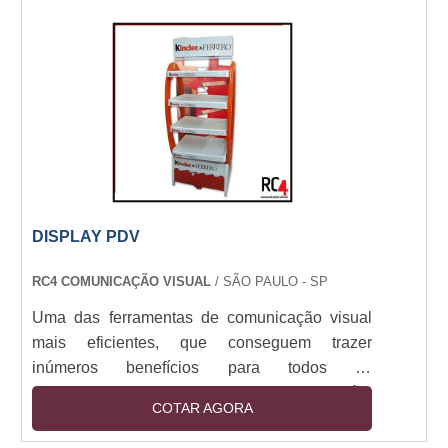
visual, resistência ao tempo e sol. Materiais
nobres, instalação especializada,
personalização completa.
DISPLAY PDV
RC4 COMUNICAÇÃO VISUAL
/ SÃO PAULO - SP
Uma das ferramentas de comunicação visual
mais eficientes, que conseguem trazer
inúmeros benefícios para todos os
estabelecimentos que fazem sua utilização é o
COTAR AGORA
display PDV. Os displays podem ser
produzidos em diversos tamanhos, formatos e