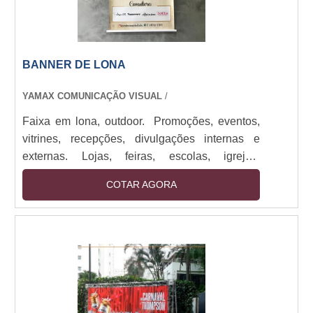
BANNER DE LONA
YAMAX COMUNICAÇÃO VISUAL
/
Faixa em lona, outdoor. Promoções, eventos,
vitrines, recepções, divulgações internas e
externas. Lojas, feiras, escolas, igrejas,
empresas de todos os portes. Impressos em
COTAR AGORA
lona de até 1,60M com bastões e cordão.
Impressão digital em alta resolução. Sendo
utilizado em: Promoções, eventos, vitrines,
recepções, divulgações internas e externas.
Alta durabilidade, visual impactante, fácil
instalação. Cores vivas, prazo ágil, acabamento
reforçado para maior resistência.