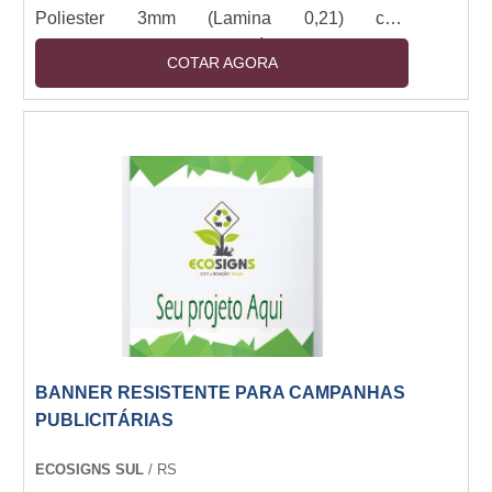
Poliester 3mm (Lamina 0,21) com
letreiro/logomarca em acrílico 3mm cristal
COTAR AGORA
cortado a laser e adesivado nas cores da
logomarca, aplicado na face do painel.
BANNER RESISTENTE PARA CAMPANHAS
PUBLICITÁRIAS
ECOSIGNS SUL
/ RS