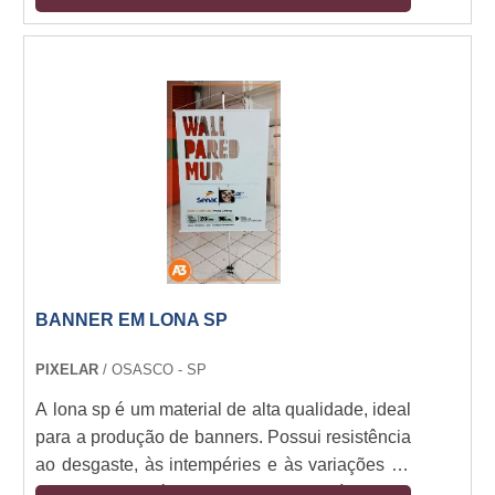
grandes corporações. Nossa equipe de
profissionais altamente qualificados trabalha
para garantir que nossos clientes obtenham o
melhor serviço possível. Nossos serviços
incluem a criação de placas livres, a instalação
de placas livres, a manutenção de placas livres
e a gestão de placas livres. Além disso,
oferecemos serviços de consultoria para ajudar
nossos clientes a tomar as melhores decisões
para suas necessidades de placa livre. Se você
está procurando por soluções de placa livre
BANNER EM LONA SP
para sua empresa, entre em contato conosco
hoje para saber mais sobre como podemos
PIXELAR
/ OSASCO - SP
ajudar.
A lona sp é um material de alta qualidade, ideal
para a produção de banners. Possui resistência
ao desgaste, às intempéries e às variações de
temperatura, além de ser leve e flexível. Seu