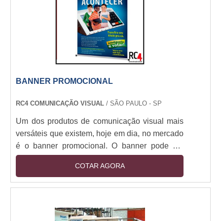
oferecerá os di....
BANNER PROMOCIONAL
RC4 COMUNICAÇÃO VISUAL
/ SÃO PAULO - SP
Um dos produtos de comunicação visual mais
versáteis que existem, hoje em dia, no mercado
é o banner promocional. O banner pode ser
encontrado em diversos tamanhos e pode ser
COTAR AGORA
utilizado em diversas ocasiões, por exemplo:
Apresentações de faculdade, Para comunicar
promoções de uma loja, Em eventos
corporativos.As utilidades dos banners Como
são fabricados em material resistente,