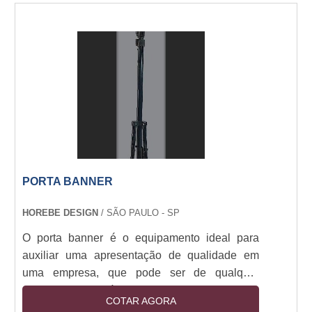
cores. Com eles é possível chamar a atenção
de clientes para que estes se sintam atraídos
pelos produtos que a empresa oferece. Os
displays podem ser utilizados em diversos
estabelecimentos, por exemplo: Shop....
PORTA BANNER
HOREBE DESIGN
/ SÃO PAULO - SP
O porta banner é o equipamento ideal para
auxiliar uma apresentação de qualidade em
uma empresa, que pode ser de qualquer
segmento imaginável, com objetivo de divulgar
COTAR AGORA
muitas informações importantes. Se o produto