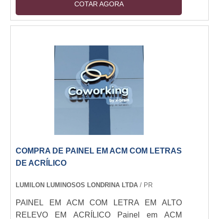
COTAR AGORA
como principal característica a interação do
consumidor com o produto.O uso de glorifier
permite que o cliente entre em contato direto
com o produto e em alguns casos, permite que
seja distribuída uma amostra. Além disso, é
uma excelente opção para lançamentos e
divulgação....
COMPRA DE PAINEL EM ACM COM LETRAS
DE ACRÍLICO
LUMILON LUMINOSOS LONDRINA LTDA
/ PR
PAINEL EM ACM COM LETRA EM ALTO
RELEVO EM ACRÍLICO Painel em ACM