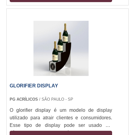
estiver em seu estado positivo, ele dificilmente
apresentará falhas.Especificações do produtoO
material geralmente é fabricado em alumínio,
por conta de sua leveza, que pode ser
movimentado com facilidade. É muito
importante ressaltar....
GLORIFIER DISPLAY
PG ACRÍLICOS
/ SÃO PAULO - SP
O glorifier display é um modelo de display
utilizado para atrair clientes e consumidores.
Esse tipo de display pode ser usado em
gôndolas ou pontos específicos do PDV, e tem