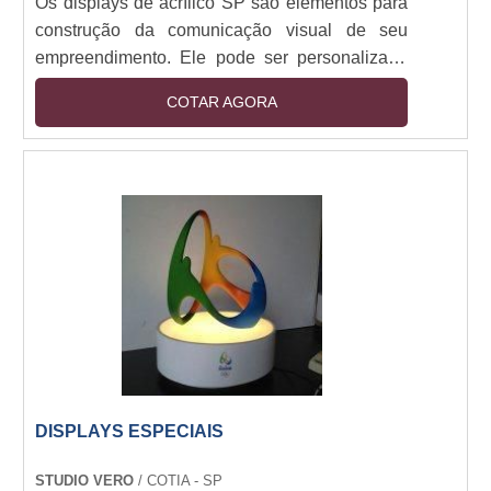
Os displays de acrílico SP são elementos para
construção da comunicação visual de seu
empreendimento. Ele pode ser personalizado
de acordo com a finalidade que serão usados,
COTAR AGORA
com diversas opções de cores e tamanhos, com
logo ou qualquer outro tipo de arte por meio de
adesivagem, impressão UV, serigrafia ou
impressão a laser. Esse produto pode ser
encontrado em hotéis, elevadores, mesas e
paredes. Conheça a lista com mais benefícios
do produto B....
DISPLAYS ESPECIAIS
STUDIO VERO
/ COTIA - SP