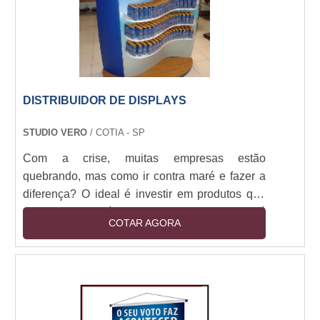
DISTRIBUIDOR DE DISPLAYS
STUDIO VERO
/ COTIA - SP
Com a crise, muitas empresas estão
quebrando, mas como ir contra maré e fazer a
diferença? O ideal é investir em produtos que
tenham boas saídas, mas para isso o ideal é
COTAR AGORA
também investir em displays para expor os
produtos. Os displays são ótimas ferramentas
para que a “distância” entre cliente e empresa
diminua.Um dos pontos principais, que poderá
influenciar diretamente na qualidade dos
produtos oferecidos, é o distribuidor que