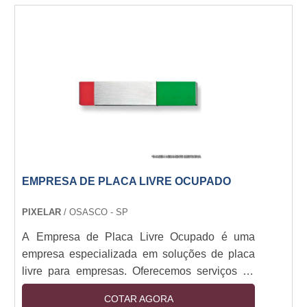
componentes, como painéis LCD, OLED e
outros, bem como a montagem deles em
dispositivos finais. Os fabricantes de displays
precisam garantir que os produtos sejam de alta
qualidade e sejam produzidos de forma
eficiente para atender às necessidades dos
clientes.
EMPRESA DE PLACA LIVRE OCUPADO
PIXELAR
/ OSASCO - SP
A Empresa de Placa Livre Ocupado é uma
empresa especializada em soluções de placa
livre para empresas. Oferecemos serviços de
placa livre para empresas de todos os
COTAR AGORA
tamanhos, desde pequenas empresas até