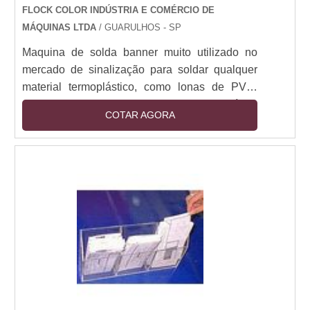
FLOCK COLOR INDÚSTRIA E COMÉRCIO DE
MÁQUINAS LTDA
/ GUARULHOS - SP
Maquina de solda banner muito utilizado no
mercado de sinalização para soldar qualquer
material termoplástico, como lonas de PVC,
lonas back light, lonas front light, lona vinílica,
COTAR AGORA
bagun, napa, banner, polietileno flexível branco,
toldos e luminosos, dando maior resistência ao
material, substituindo as fitas duplas face, cola
para PVC e costuras.Esta Maquina de solda
banner solda qualquer material termoplástico
em questão de segundos, substit....