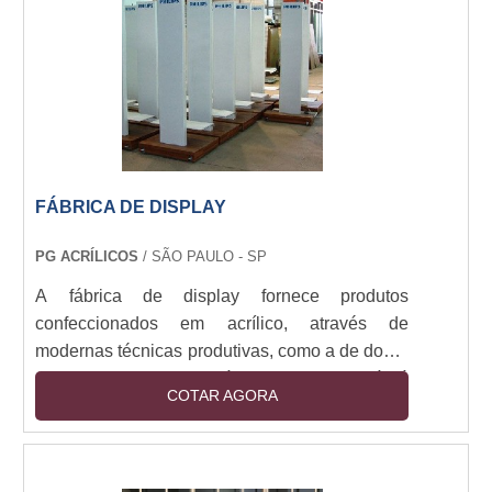
geralmente em lonas, os banners podem ser
utilizados em ambientes....
FÁBRICA DE DISPLAY
PG ACRÍLICOS
/ SÃO PAULO - SP
A fábrica de display fornece produtos
confeccionados em acrílico, através de
modernas técnicas produtivas, como a de dobra
nesse material. Com a fábrica, o cliente terá irá
COTAR AGORA
adquirir de um produto feito sob rigorosos
processos de qualidade, com matéria prima
certificada, mão de obra especializada e
tecnologia de ponta. Uma fornecedora de