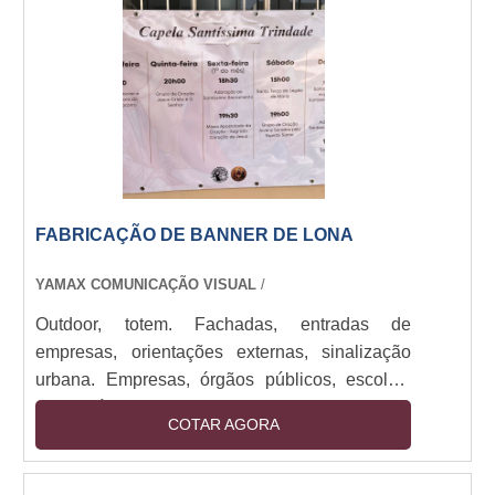
displays é muito procurada por empresas de
diversos segmentos para as mais diversas
aplicações, tais como: s....
FABRICAÇÃO DE BANNER DE LONA
YAMAX COMUNICAÇÃO VISUAL
/
Outdoor, totem. Fachadas, entradas de
empresas, orientações externas, sinalização
urbana. Empresas, órgãos públicos, escolas,
condomínios, construtoras. Produzida em ACM,
COTAR AGORA
PVC ou placa de alumínio. Impressão
resistente ao tempo, acabamento com estrutura
metálica ou fita VHB. Alta durabilidade, impacto