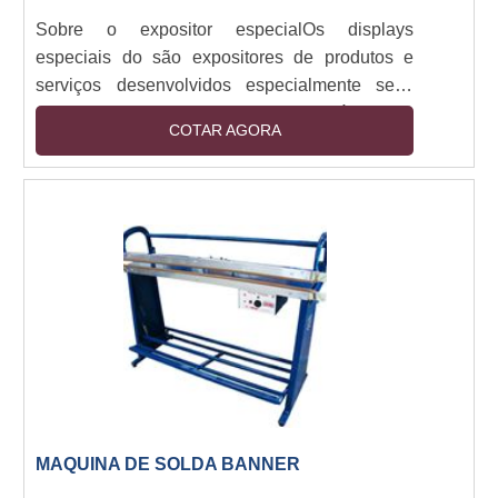
Sobre o expositor especialOs displays
especiais do são expositores de produtos e
serviços desenvolvidos especialmente seus
clientes. Os expositores são responsáveis por
COTAR AGORA
levar informações, características, chamadas ou
até mesmo promoções de produtos e
serviços.Principais aplicaçõesOs displays do
tipo especiais recebem esse nome porque
possuem um design próprio para sua atuação,
e podem ser encontrados nos tipos: Ilhas,
Totem, Gôndolas, Banca....
MAQUINA DE SOLDA BANNER