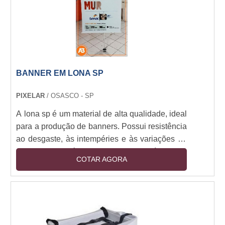
de placas livres, a manutenção de placas livres
e a gestão de placas livres. Além disso,
oferecemos serviços de consultoria para ajudar
nossos clientes a tomar as melhores decisões
para suas necessidades de placa livre. Se você
está procurando por soluções de placa livre
BANNER EM LONA SP
para sua empresa, entre em contato conosco
hoje para saber mais sobre como podemos
PIXELAR
/ OSASCO - SP
ajudar.
A lona sp é um material de alta qualidade, ideal
para a produção de banners. Possui resistência
ao desgaste, às intempéries e às variações de
temperatura, além de ser leve e flexível. Seu
COTAR AGORA
acabamento é perfeito para a impressão de
imagens e textos, garantindo a qualidade e
durabilidade do produto. Os banners em lona
sp são ideais para divulgação de eventos,
promoções, campanhas publicitárias e muito