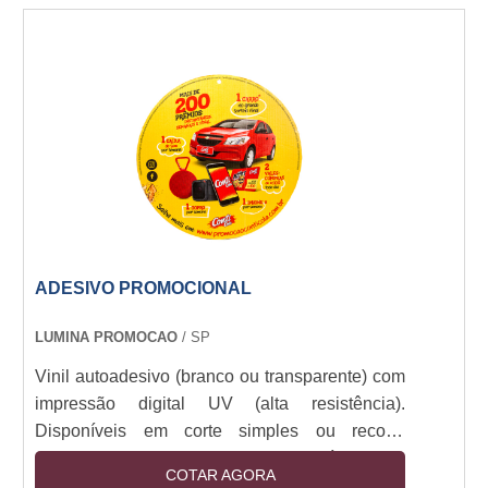
em vidro, metal, plástico e pinturas. Opções:
fosco, brilho, fluorescente e efeito 3D.
ADESIVO PROMOCIONAL
LUMINA PROMOCAO
/ SP
Vinil autoadesivo (branco ou transparente) com
impressão digital UV (alta resistência).
Disponíveis em corte simples ou recorte
especial (plotter). Camada removível sem
COTAR AGORA
resíduos. Resistência a intempéries (6+ meses