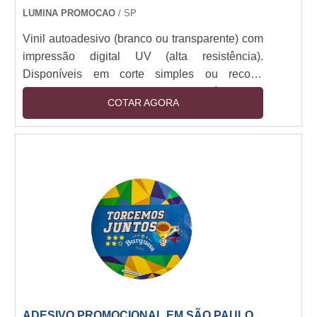
LUMINA PROMOCAO
/ SP
Vinil autoadesivo (branco ou transparente) com
impressão digital UV (alta resistência).
Disponíveis em corte simples ou recorte
especial (plotter). Camada removível sem
COTAR AGORA
resíduos. Resistência a intempéries (6+ meses
outdoor). Espessuras: 80-150 micra. Aplicação
em vidro, metal, plástico e pinturas. Opções:
fosco, brilho, fluorescente e efeito 3D.
ADESIVO PROMOCIONAL EM SÃO PAULO