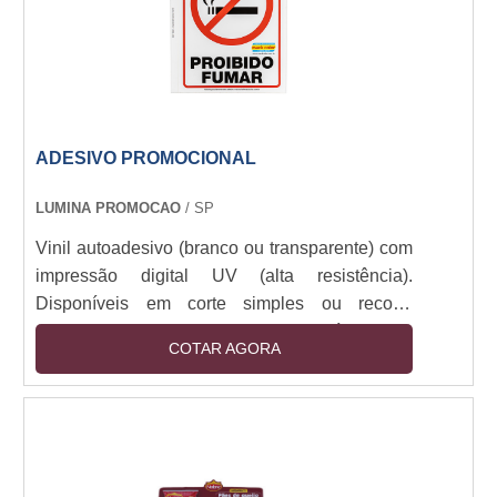
ADESIVO PROMOCIONAL
LUMINA PROMOCAO
/ SP
Vinil autoadesivo (branco ou transparente) com
impressão digital UV (alta resistência).
Disponíveis em corte simples ou recorte
especial (plotter). Camada removível sem
COTAR AGORA
resíduos. Resistência a intempéries (6+ meses
outdoor). Espessuras: 80-150 micra. Aplicação
em vidro, metal, plástico e pinturas. Opções:
fosco, brilho, fluorescente e efeito 3D.