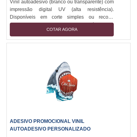
Vinil autoadesivo (branco ou transparente) com
impressão digital UV (alta resistência).
Disponíveis em corte simples ou recorte
especial (plotter). Camada removível sem
COTAR AGORA
resíduos. Resistência a intempéries (6+ meses
outdoor). Espessuras: 80-150 micra. Aplicação
em vidro, metal, plástico e pinturas. Opções:
fosco, brilho, fluorescente e efeito 3D.
ADESIVO PROMOCIONAL VINIL
AUTOADESIVO PERSONALIZADO