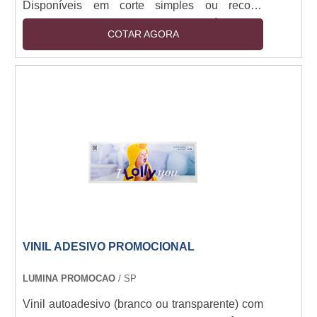
Disponíveis em corte simples ou recorte
especial (plotter). Camada removível sem
COTAR AGORA
resíduos. Resistência a intempéries (6+ meses
outdoor). Espessuras: 80-150 micra. Aplicação
em vidro, metal, plástico e pinturas. Opções:
fosco, brilho, fluorescente e efeito 3D.
VINIL ADESIVO PROMOCIONAL
LUMINA PROMOCAO
/ SP
Vinil autoadesivo (branco ou transparente) com