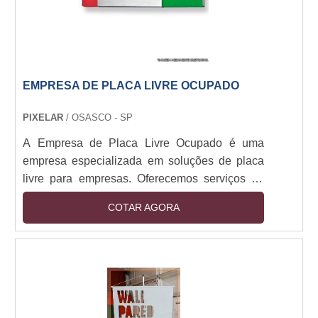
EMPRESA DE PLACA LIVRE OCUPADO
PIXELAR
/ OSASCO - SP
A Empresa de Placa Livre Ocupado é uma
empresa especializada em soluções de placa
livre para empresas. Oferecemos serviços de
placa livre para empresas de todos os
COTAR AGORA
tamanhos, desde pequenas empresas até
grandes corporações. Nossa equipe de
profissionais altamente qualificados trabalha
para garantir que nossos clientes obtenham o
melhor serviço possível. Nossos serviços
incluem a criação de placas livres, a instalação