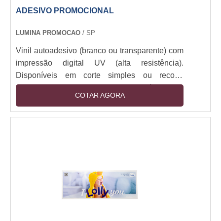
ADESIVO PROMOCIONAL
LUMINA PROMOCAO
/ SP
Vinil autoadesivo (branco ou transparente) com
impressão digital UV (alta resistência).
Disponíveis em corte simples ou recorte
especial (plotter). Camada removível sem
COTAR AGORA
resíduos. Resistência a intempéries (6+ meses
outdoor). Espessuras: 80-150 micra. Aplicação
em vidro, metal, plástico e pinturas. Opções:
fosco, brilho, fluorescente e efeito 3D.