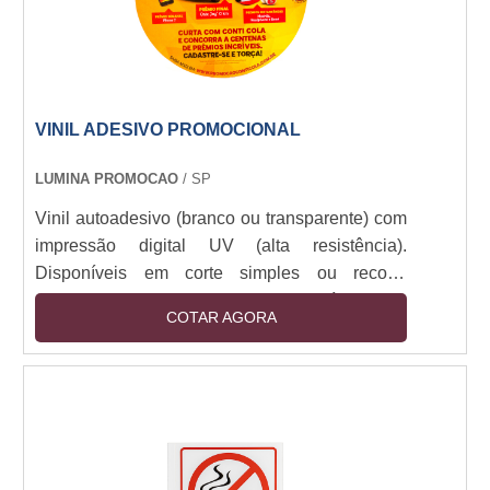
VINIL ADESIVO PROMOCIONAL
LUMINA PROMOCAO
/ SP
Vinil autoadesivo (branco ou transparente) com
impressão digital UV (alta resistência).
Disponíveis em corte simples ou recorte
especial (plotter). Camada removível sem
COTAR AGORA
resíduos. Resistência a intempéries (6+ meses
outdoor). Espessuras: 80-150 micra. Aplicação
em vidro, metal, plástico e pinturas. Opções:
fosco, brilho, fluorescente e efeito 3D.