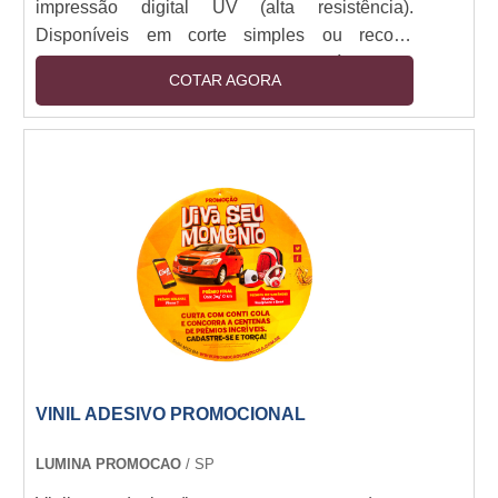
impressão digital UV (alta resistência).
Disponíveis em corte simples ou recorte
especial (plotter). Camada removível sem
COTAR AGORA
resíduos. Resistência a intempéries (6+ meses
outdoor). Espessuras: 80-150 micra. Aplicação
em vidro, metal, plástico e pinturas. Opções:
fosco, brilho, fluorescente e efeito 3D.
VINIL ADESIVO PROMOCIONAL
LUMINA PROMOCAO
/ SP