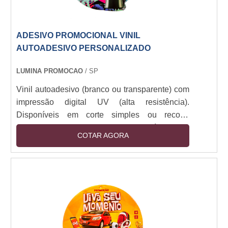
ADESIVO PROMOCIONAL VINIL
AUTOADESIVO PERSONALIZADO
LUMINA PROMOCAO
/ SP
Vinil autoadesivo (branco ou transparente) com
impressão digital UV (alta resistência).
Disponíveis em corte simples ou recorte
especial (plotter). Camada removível sem
COTAR AGORA
resíduos. Resistência a intempéries (6+ meses
outdoor). Espessuras: 80-150 micra. Aplicação
em vidro, metal, plástico e pinturas. Opções:
fosco, brilho, fluorescente e efeito 3D.