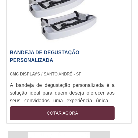
mais. Se você precisa de um banner resistente
e de qualidade, a lona sp é a melhor opção.
BANDEJA DE DEGUSTAÇÃO
PERSONALIZADA
CMC DISPLAYS
/ SANTO ANDRÉ - SP
A bandeja de degustação personalizada é a
solução ideal para quem deseja oferecer aos
seus convidados uma experiência única e
inesquecível. Com ela, é possível criar uma
COTAR AGORA
seleção de pratos e bebidas que se adequem
ao gosto de cada um. Além disso, a bandeja de
degustação personalizada é prática e versátil,