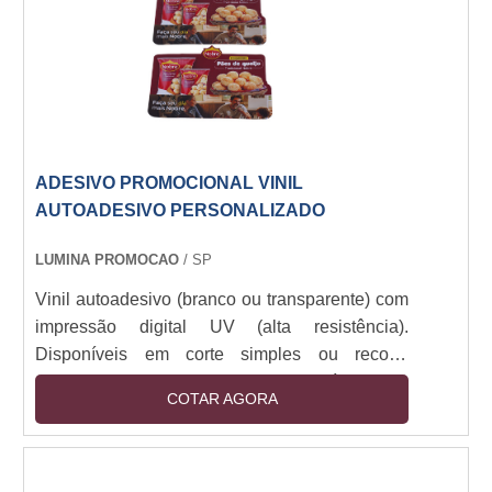
ADESIVO PROMOCIONAL VINIL
AUTOADESIVO PERSONALIZADO
LUMINA PROMOCAO
/ SP
Vinil autoadesivo (branco ou transparente) com
impressão digital UV (alta resistência).
Disponíveis em corte simples ou recorte
especial (plotter). Camada removível sem
COTAR AGORA
resíduos. Resistência a intempéries (6+ meses
outdoor). Espessuras: 80-150 micra. Aplicação
em vidro, metal, plástico e pinturas. Opções:
fosco, brilho, fluorescente e efeito 3D.