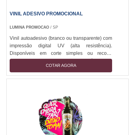
VINIL ADESIVO PROMOCIONAL
LUMINA PROMOCAO
/ SP
Vinil autoadesivo (branco ou transparente) com
impressão digital UV (alta resistência).
Disponíveis em corte simples ou recorte
especial (plotter). Camada removível sem
COTAR AGORA
resíduos. Resistência a intempéries (6+ meses
outdoor). Espessuras: 80-150 micra. Aplicação
em vidro, metal, plástico e pinturas. Opções:
fosco, brilho, fluorescente e efeito 3D.