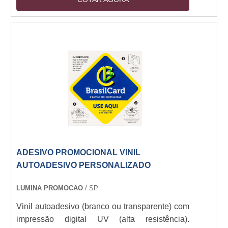
resíduos. Resistência a intempéries (6+ meses
outdoor). Espessuras: 80-150 micra. Aplicação
em vidro, metal, plástico e pinturas. Opções:
fosco, brilho, fluorescente e efeito 3D.
ADESIVO PROMOCIONAL VINIL
AUTOADESIVO PERSONALIZADO
LUMINA PROMOCAO
/ SP
Vinil autoadesivo (branco ou transparente) com
impressão digital UV (alta resistência).