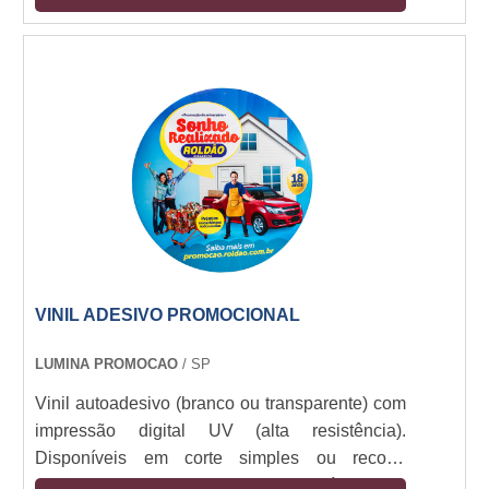
outdoor). Espessuras: 80-150 micra. Aplicação
em vidro, metal, plástico e pinturas. Opções:
fosco, brilho, fluorescente e efeito 3D.
VINIL ADESIVO PROMOCIONAL
LUMINA PROMOCAO
/ SP
Vinil autoadesivo (branco ou transparente) com
impressão digital UV (alta resistência).
Disponíveis em corte simples ou recorte
especial (plotter). Camada removível sem