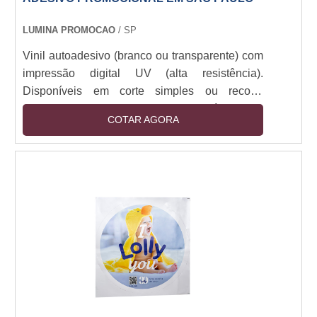
LUMINA PROMOCAO
/ SP
Vinil autoadesivo (branco ou transparente) com
impressão digital UV (alta resistência).
Disponíveis em corte simples ou recorte
especial (plotter). Camada removível sem
COTAR AGORA
resíduos. Resistência a intempéries (6+ meses
outdoor). Espessuras: 80-150 micra. Aplicação
em vidro, metal, plástico e pinturas. Opções:
fosco, brilho, fluorescente e efeito 3D.