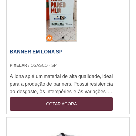
incluem a criação de placas livres, a instalação
de placas livres, a manutenção de placas livres
e a gestão de placas livres. Além disso,
oferecemos serviços de consultoria para ajudar
nossos clientes a tomar as melhores decisões
para suas necessidades de placa livre. Se você
está procurando por soluções de placa livre
BANNER EM LONA SP
para sua empresa, entre em contato conosco
hoje para saber mais sobre como podemos
PIXELAR
/ OSASCO - SP
ajudar.
A lona sp é um material de alta qualidade, ideal
para a produção de banners. Possui resistência
ao desgaste, às intempéries e às variações de
temperatura, além de ser leve e flexível. Seu
COTAR AGORA
acabamento é perfeito para a impressão de
imagens e textos, garantindo a qualidade e
durabilidade do produto. Os banners em lona
sp são ideais para divulgação de eventos,