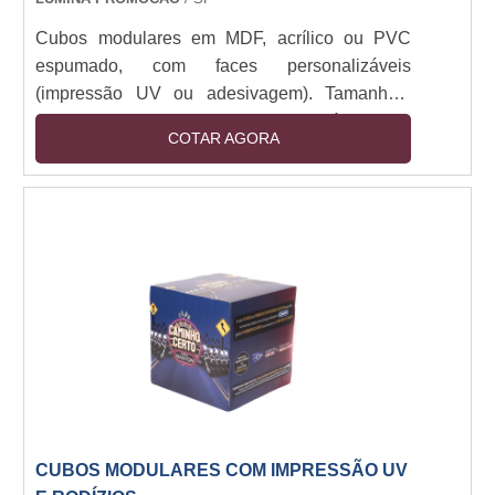
Cubos modulares em MDF, acrílico ou PVC
espumado, com faces personalizáveis
(impressão UV ou adesivagem). Tamanhos:
30x30cm a 1x1m. Estrutura montável com
COTAR AGORA
encaixe ou imã, opcional com base em aço ou
rodízios. Iluminação LED integrada (12V).
Resistente a manuseio e luz direta. Aplicações
indoor/outdoor (com tratamento UV).
CUBOS MODULARES COM IMPRESSÃO UV