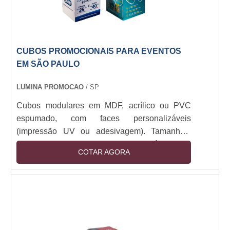
CUBOS PROMOCIONAIS PARA EVENTOS
EM SÃO PAULO
LUMINA PROMOCAO
/ SP
Cubos modulares em MDF, acrílico ou PVC
espumado, com faces personalizáveis
(impressão UV ou adesivagem). Tamanhos:
30x30cm a 1x1m. Estrutura montável com
COTAR AGORA
encaixe ou imã, opcional com base em aço ou
rodízios. Iluminação LED integrada (12V).
Resistente a manuseio e luz direta. Aplicações
indoor/outdoor (com tratamento UV).