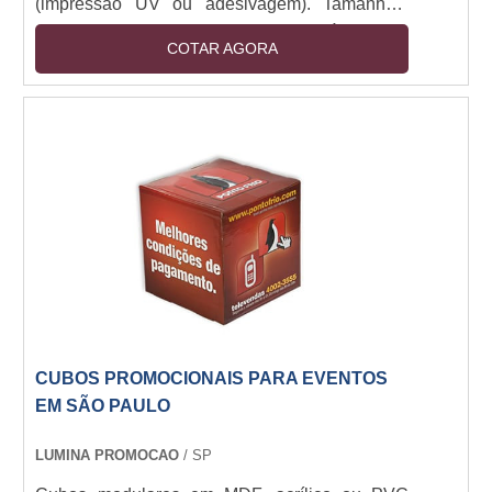
(impressão UV ou adesivagem). Tamanhos:
30x30cm a 1x1m. Estrutura montável com
COTAR AGORA
encaixe ou imã, opcional com base em aço ou
rodízios. Iluminação LED integrada (12V).
Resistente a manuseio e luz direta. Aplicações
indoor/outdoor (com tratamento UV).
CUBOS PROMOCIONAIS PARA EVENTOS
EM SÃO PAULO
LUMINA PROMOCAO
/ SP