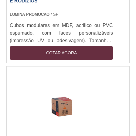
E RODÍZIOS
LUMINA PROMOCAO
/ SP
Cubos modulares em MDF, acrílico ou PVC
espumado, com faces personalizáveis
(impressão UV ou adesivagem). Tamanhos:
30x30cm a 1x1m. Estrutura montável com
COTAR AGORA
encaixe ou imã, opcional com base em aço ou
rodízios. Iluminação LED integrada (12V).
Resistente a manuseio e luz direta. Aplicações
indoor/outdoor (com tratamento UV).