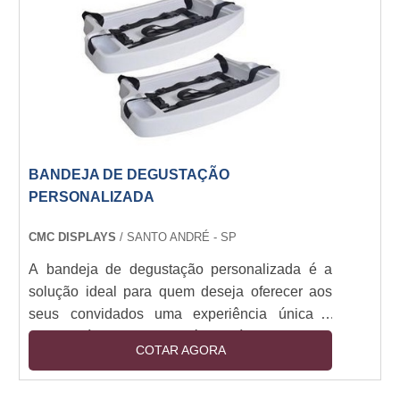
promoções, campanhas publicitárias e muito
mais. Se você precisa de um banner resistente
e de qualidade, a lona sp é a melhor opção.
BANDEJA DE DEGUSTAÇÃO
PERSONALIZADA
CMC DISPLAYS
/ SANTO ANDRÉ - SP
A bandeja de degustação personalizada é a
solução ideal para quem deseja oferecer aos
seus convidados uma experiência única e
inesquecível. Com ela, é possível criar uma
COTAR AGORA
seleção de pratos e bebidas que se adequem
ao gosto de cada um. Além disso, a bandeja de