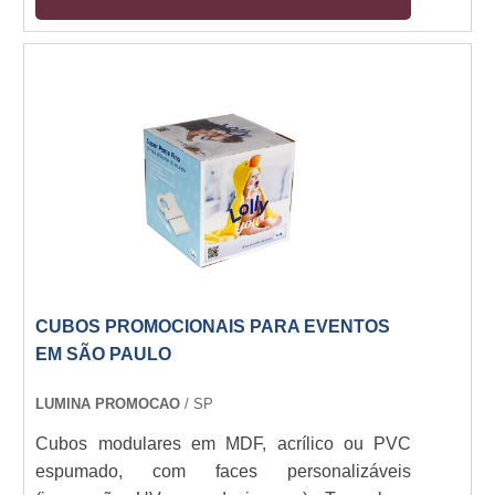
encaixe ou imã, opcional com base em aço ou
rodízios. Iluminação LED integrada (12V).
Resistente a manuseio e luz direta. Aplicações
indoor/outdoor (com tratamento UV).
CUBOS PROMOCIONAIS PARA EVENTOS
EM SÃO PAULO
LUMINA PROMOCAO
/ SP
Cubos modulares em MDF, acrílico ou PVC
espumado, com faces personalizáveis