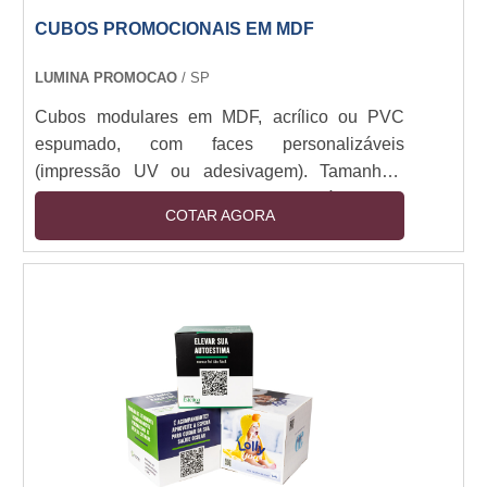
CUBOS PROMOCIONAIS EM MDF
LUMINA PROMOCAO
/ SP
Cubos modulares em MDF, acrílico ou PVC
espumado, com faces personalizáveis
(impressão UV ou adesivagem). Tamanhos:
30x30cm a 1x1m. Estrutura montável com
COTAR AGORA
encaixe ou imã, opcional com base em aço ou
rodízios. Iluminação LED integrada (12V).
Resistente a manuseio e luz direta. Aplicações
indoor/outdoor (com tratamento UV).