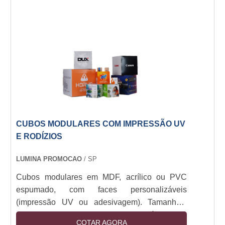
Resistente a manuseio e luz direta. Aplicações
indoor/outdoor (com tratamento UV).
CUBOS MODULARES COM IMPRESSÃO UV
E RODÍZIOS
LUMINA PROMOCAO
/ SP
Cubos modulares em MDF, acrílico ou PVC
espumado, com faces personalizáveis
(impressão UV ou adesivagem). Tamanhos:
30x30cm a 1x1m. Estrutura montável com
COTAR AGORA