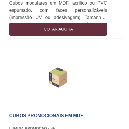
Cubos modulares em MDF, acrílico ou PVC
espumado, com faces personalizáveis
(impressão UV ou adesivagem). Tamanhos:
30x30cm a 1x1m. Estrutura montável com
COTAR AGORA
encaixe ou imã, opcional com base em aço ou
rodízios. Iluminação LED integrada (12V).
Resistente a manuseio e luz direta. Aplicações
indoor/outdoor (com tratamento UV).
CUBOS PROMOCIONAIS EM MDF
LUMINA PROMOCAO
/ SP