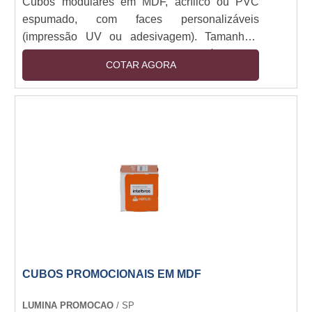
Cubos modulares em MDF, acrílico ou PVC
espumado, com faces personalizáveis
(impressão UV ou adesivagem). Tamanhos:
30x30cm a 1x1m. Estrutura montável com
COTAR AGORA
encaixe ou imã, opcional com base em aço ou
rodízios. Iluminação LED integrada (12V).
Resistente a manuseio e luz direta. Aplicações
indoor/outdoor (com tratamento UV).
CUBOS PROMOCIONAIS EM MDF
LUMINA PROMOCAO
/ SP