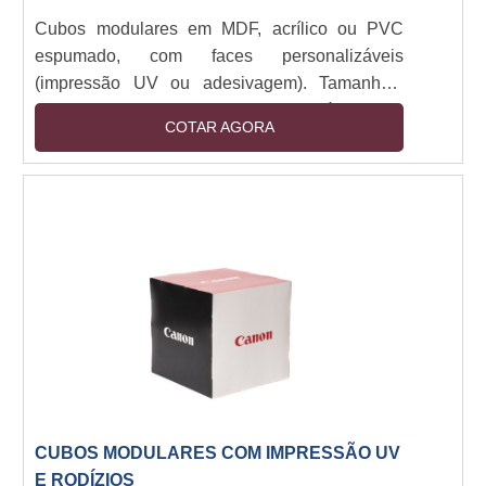
Cubos modulares em MDF, acrílico ou PVC
espumado, com faces personalizáveis
(impressão UV ou adesivagem). Tamanhos:
30x30cm a 1x1m. Estrutura montável com
COTAR AGORA
encaixe ou imã, opcional com base em aço ou
rodízios. Iluminação LED integrada (12V).
Resistente a manuseio e luz direta. Aplicações
indoor/outdoor (com tratamento UV).
CUBOS MODULARES COM IMPRESSÃO UV
E RODÍZIOS