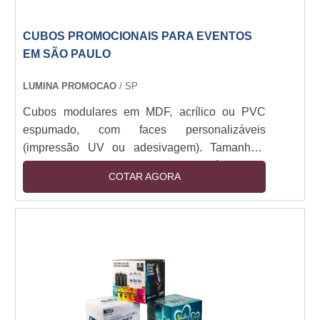
CUBOS PROMOCIONAIS PARA EVENTOS
EM SÃO PAULO
LUMINA PROMOCAO
/ SP
Cubos modulares em MDF, acrílico ou PVC
espumado, com faces personalizáveis
(impressão UV ou adesivagem). Tamanhos:
30x30cm a 1x1m. Estrutura montável com
COTAR AGORA
encaixe ou imã, opcional com base em aço ou
rodízios. Iluminação LED integrada (12V).
Resistente a manuseio e luz direta. Aplicações
indoor/outdoor (com tratamento UV).