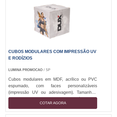
CUBOS MODULARES COM IMPRESSÃO UV
E RODÍZIOS
LUMINA PROMOCAO
/ SP
Cubos modulares em MDF, acrílico ou PVC
espumado, com faces personalizáveis
(impressão UV ou adesivagem). Tamanhos:
30x30cm a 1x1m. Estrutura montável com
COTAR AGORA
encaixe ou imã, opcional com base em aço ou
rodízios. Iluminação LED integrada (12V).