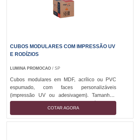
CUBOS MODULARES COM IMPRESSÃO UV
E RODÍZIOS
LUMINA PROMOCAO
/ SP
Cubos modulares em MDF, acrílico ou PVC
espumado, com faces personalizáveis
(impressão UV ou adesivagem). Tamanhos:
30x30cm a 1x1m. Estrutura montável com
COTAR AGORA
encaixe ou imã, opcional com base em aço ou
rodízios. Iluminação LED integrada (12V).
Resistente a manuseio e luz direta. Aplicações
indoor/outdoor (com tratamento UV).