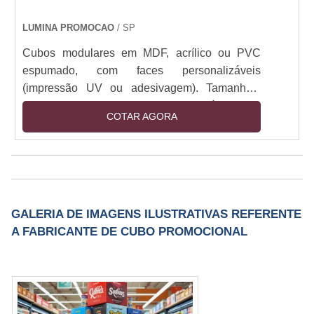
LUMINA PROMOCAO
/ SP
Cubos modulares em MDF, acrílico ou PVC
espumado, com faces personalizáveis
(impressão UV ou adesivagem). Tamanhos:
30x30cm a 1x1m. Estrutura montável com
COTAR AGORA
encaixe ou imã, opcional com base em aço ou
rodízios. Iluminação LED integrada (12V).
Resistente a manuseio e luz direta. Aplicações
indoor/outdoor (com tratamento UV).
GALERIA DE IMAGENS ILUSTRATIVAS REFERENTE
A FABRICANTE DE CUBO PROMOCIONAL