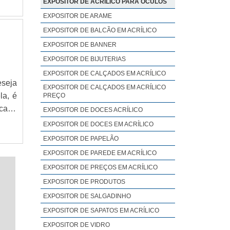
EXPOSITOR DE ACRÍLICO PARA ÓCULOS
nhas
EXPOSITOR DE ARAME
 e de
EXPOSITOR DE BALCÃO EM ACRÍLICO
EXPOSITOR DE BANNER
EXPOSITOR DE BIJUTERIAS
EXPOSITOR DE CALÇADOS EM ACRÍLICO
eseja
EXPOSITOR DE CALÇADOS EM ACRÍLICO
la, é
PREÇO
 cada
EXPOSITOR DE DOCES ACRÍLICO
 pois
EXPOSITOR DE DOCES EM ACRÍLICO
antar
EXPOSITOR DE PAPELÃO
a é a
EXPOSITOR DE PAREDE EM ACRÍLICO
EXPOSITOR DE PREÇOS EM ACRÍLICO
EXPOSITOR DE PRODUTOS
EXPOSITOR DE SALGADINHO
EXPOSITOR DE SAPATOS EM ACRÍLICO
EXPOSITOR DE VIDRO