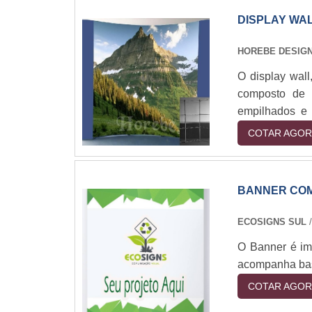
DISPLAY WA
HOREBE DESIG
O display wal
composto de 
empilhados e 
vídeo. Esse ma
COTAR AGOR
eventos como c
do equipamento
BANNER COM
ECOSIGNS SUL
/
O Banner é imp
acompanha bast
COTAR AGOR