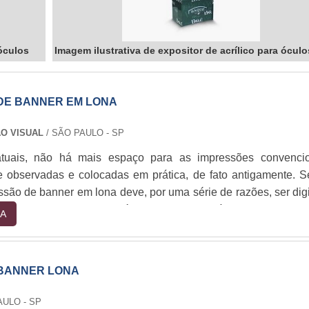
 óculos
Imagem ilustrativa de expositor de acrílico para óculo
DE BANNER EM LONA
O VISUAL
/ SÃO PAULO - SP
tuais, não há mais espaço para as impressões convencio
e observadas e colocadas em prática, de fato antigamente. 
ssão de banner em lona deve, por uma série de razões, ser digi
ade. Somente desta forma é que, no campo prático, a visualizaç
A
 completa a níveis maiores ou mais diminutos de distância
o a própria nomenclatura da impressão sugere,....
BANNER LONA
AULO - SP