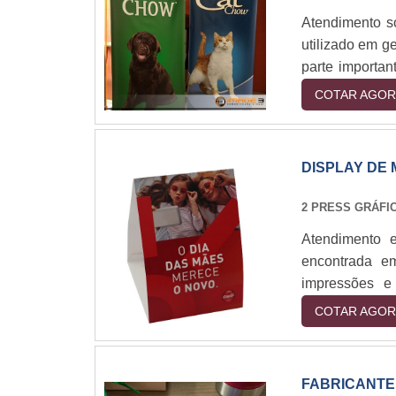
Atendimento s
utilizado em ge
parte importan
em material a
COTAR AGOR
material é a l
tipo de material
DISPLAY DE
2 PRESS GRÁFI
Atendimento 
encontrada em
impressões e 
corporativos.
COTAR AGOR
apreciada po
ferramenta de
venda.C....
FABRICANTE