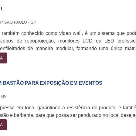
LL
N
/ SÃO PAULO - SP
l, também conhecido como vídeo wall, é um sistema que pod
cubos de retroprojeção, monitores LCD ou LED profission
enfileirados de maneira modular, formando uma única matr
terial pode ser utilizado em diversas ocasiões, por exemplo, fe
A
asamentos, aniversários, feiras de exposições, etc.Caracterís
É um equipamento que consiste em uma série de ....
 BASTÃO PARA EXPOSIÇÃO EM EVENTOS
 RS
resso em lona, garantindo a resistência do produto, e tamb
ão e barbante, para que possa ser pendurado no local deseja
A