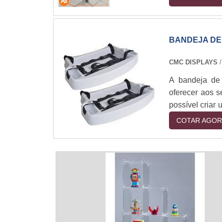
em lona sp s
publicitárias
qualidade, a l
BANDEJA DE
CMC DISPLAYS
A bandeja de 
oferecer aos s
possível criar
um. Além disso
COTAR AGOR
pode ser monta
íntimo ou par
escolha certa 