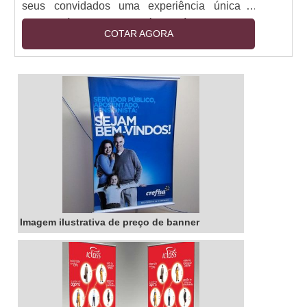
seus convidados uma experiência única e
inesquecível. Com ela, é possível criar uma
COTAR AGORA
seleção de pratos e bebidas que se adequem
ao gosto de cada um. Além disso, a bandeja de
degustação personalizada é prática e versátil,
pois pode ser montada de acordo com o tema
da festa ou evento. Seja para um jantar íntimo
ou para um grande evento, a bandeja de
degustação personalizada é a escolha certa
para surpreender os seus convidados.
Imagem ilustrativa de preço de banner