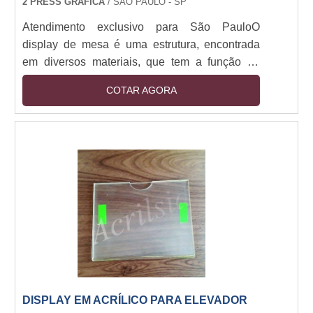
2 PRESS GRÁFICA
/ SÃO PAULO - SP
Atendimento exclusivo para São PauloO
display de mesa é uma estrutura, encontrada
em diversos materiais, que tem a função de
suportar produtos, impressões e diversos
COTAR AGORA
materiais em feiras, lojas, e muitos outros
eventos corporativos. No ponto de venda, seja
onde estiver, é uma estrutura muito apreciada
por quem trabalha com marketing, pois pode
ser utilizada como ferramenta de comunicação
visual, elevando muito os resultados num ponto
de venda.C....
DISPLAY EM ACRÍLICO PARA ELEVADOR