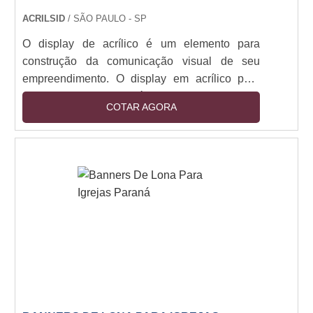
ACRILSID
/ SÃO PAULO - SP
O display de acrílico é um elemento para
construção da comunicação visual de seu
empreendimento. O display em acrílico para
elevador mais comum é o do tipo “porta folha”.
COTAR AGORA
As utilizações também são diversas, que o
possibilita ser aproveitado para a indicação de
informações ou avisos relacionados ao prédio,
condomínio e outros, bem como para algum tipo
de propaganda, podendo ser utilizado em
elevadores de ambientes corporativos e
residenciais.Co....