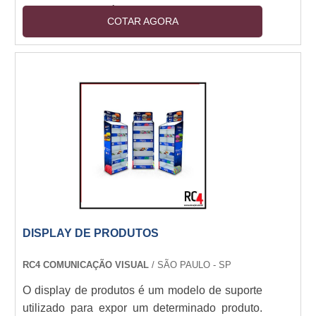
tal equipamento é muito bom para quase todo
COTAR AGORA
tipo de propaganda ou aviso. Em diversos tipos
de tamanho, os porta banners x podem ser
utilizados em diversos ambientes.Principais
modelos de porta banner X Display clássico
com porta banner em X, Mini porta banner em
X, Porta banner em X para escritório, Porta ....
DISPLAY DE PRODUTOS
RC4 COMUNICAÇÃO VISUAL
/ SÃO PAULO - SP
O display de produtos é um modelo de suporte
utilizado para expor um determinado produto.