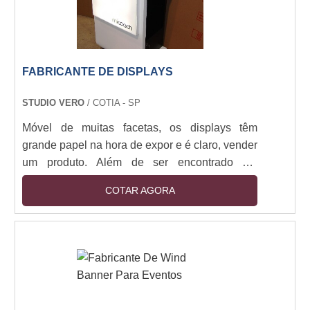
FABRICANTE DE DISPLAYS
STUDIO VERO
/ COTIA - SP
Móvel de muitas facetas, os displays têm
grande papel na hora de expor e é claro, vender
um produto. Além de ser encontrado em
diversos modelos, cores e materiais diferentes,
COTAR AGORA
o produto tem preços e qualidades diferentes.
Na hora de decidir onde comprar, o cliente não
deve esquecer de consultar um fabricante de
displays líder no segmento.Diferencial de ter
esse produtoOs displays podem ser produzidos
em diversos materiais diferentes, isso só de....