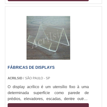
clientes ao seu produto. É feito para aqueles
que buscam adquirir o display para compor a
mobília do próprio ponto de venda com
excelência e eficiência. Onde estes displays
são usados Os displays aramados são
fabricados por pro....
FÁBRICAS DE DISPLAYS
ACRILSID
/ SÃO PAULO - SP
O display acrílico é um utensílio fixo à uma
determinada superfície como parede de
prédios, elevadores, escadas, dentre outras,
nos quais se colocam os folders que seriam