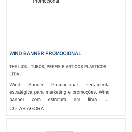
e entrega ágil para seu evento.
WIND BANNER PROMOCIONAL
THE LION - TUBOS, PERFIS E ARTIGOS PLASTICOS
LTDA
/
Wind Banner Promocional Ferramenta
estratégica para marketing e promoções. Wind
banner com estrutura em fibra de
vidro/alumínio, formatos gota/pena/retangular
COTAR AGORA
(2m a 5m). Impressão digital em poliéster de
alta qualidade. Bases versáteis para
estabilidade. THE LION - Solução impactante