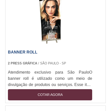
para eventos, PDV e ações externas com
movimento atrativo e máxima visibilidade.
BANNER ROLL
2 PRESS GRÁFICA
/ SÃO PAULO - SP
Atendimento exclusivo para São PauloO
banner roll é utilizado como um meio de
divulgação de produtos ou serviços. Esse item
pode ser usado para anunciar um novo produto
COTAR AGORA
ou serviço de um estabelecimento, assim como
promoções, divulgar stands em feiras e podem
até mesmo ser utilizado em festas e