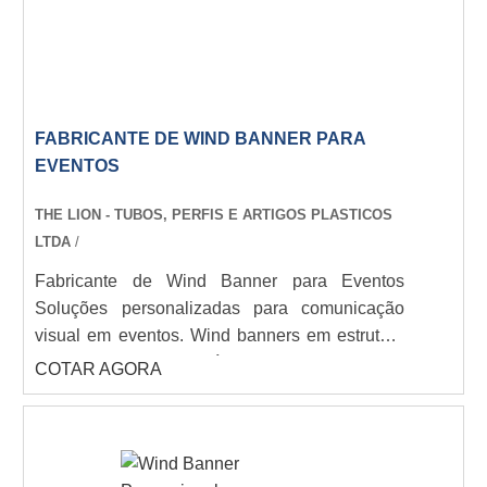
FABRICANTE DE WIND BANNER PARA
EVENTOS
THE LION - TUBOS, PERFIS E ARTIGOS PLASTICOS
LTDA
/
Fabricante de Wind Banner para Eventos
Soluções personalizadas para comunicação
visual em eventos. Wind banners em estrutura
de fibra de vidro/alumínio com formatos gota,
COTAR AGORA
pena e retangular (2m a 5m). Bandeira em
poliéster com impressão digital de alta
resolução. Bases fixas, cruzadas ou com lastro.
THE LION - Fabricação própria com qualidade