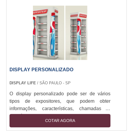
celebrações.CARACTERÍSTICAS DO
MATERIALO produto de modelo roll, ou roll up,
é um tipo de banner em rolo amplamente usado
em feiras, eventos e exposiçõe....
DISPLAY PERSONALIZADO
DISPLAY LIFE
/ SÃO PAULO - SP
O display personalizado pode ser de vários
tipos de expositores, que podem obter
informações, características, chamadas e,
também, promoções e campanhas de produtos
COTAR AGORA
e serviços. Esses displays podem ser
interativos, itinerantes iluminados e fabricados