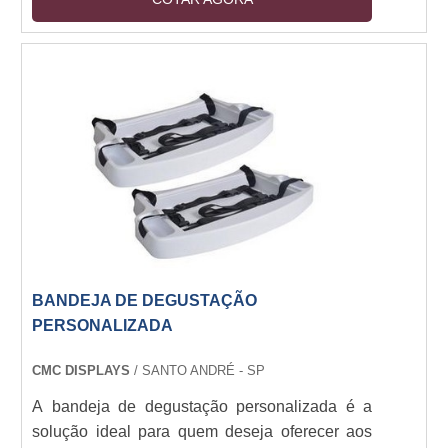
acabamento é perfeito para a impressão de
imagens e textos, garantindo a qualidade e
durabilidade do produto. Os banners em lona
sp são ideais para divulgação de eventos,
promoções, campanhas publicitárias e muito
mais. Se você precisa de um banner resistente
e de qualidade, a lona sp é a melhor opção.
BANDEJA DE DEGUSTAÇÃO
PERSONALIZADA
CMC DISPLAYS
/ SANTO ANDRÉ - SP
A bandeja de degustação personalizada é a
solução ideal para quem deseja oferecer aos