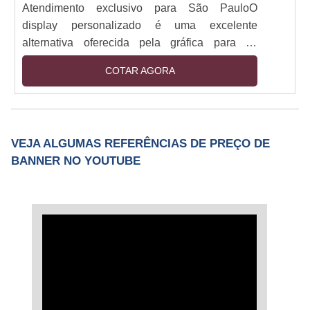
Atendimento exclusivo para São PauloO
display personalizado é uma excelente
alternativa oferecida pela gráfica para os
clientes que desejam promover, divulgar
COTAR AGORA
produtos e lançar novas tendências de suas
marcas através do display. Nesse serviço a
gráfica irá realizar toda a comunicação visual
que o display irá apresentar e pode
VEJA ALGUMAS REFERÊNCIAS DE PREÇO DE
desenvolver uma arte nova, única e moderna
BANNER NO YOUTUBE
ou conformar a arte com o projeto artístico do
cliente já pronto.Customizaçã....